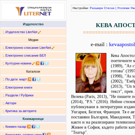
Настройки:
Разшири
Стесни
|
Уголеми
Ум
КЕВА АПОС
Издателство
=================
:.
Издателство LiterNet
Медии
e-mail :
kevaaposto
:.
Електронно списание LiterNet
Кева Апостол
:.
Електронно списание БЕЛ
поетичните 
:.
Културни новини
(1989), "Аз 
готова" (199
Каталози
(1998), "As s
:.
По дати
:
март
(2002), "Емб
(2013), "Un t
:.
Електронни книги
текст", прев
:.
Раздели / Рубрики
Велева (Paris, 2013), "Не пишете п
(2014), "P.S." (2016). Нейни стих
:.
Автори
публикувани в литературни издан
:.
Критика за авторите
Унгария, Белгия, Франция. Тя е ав
поставяни България, Македония, 
Книжарници
както и на реализирани телевизи
:.
Книжен пазар
Живее в София, където работи като
"Театър".
:.
Книгосвят: сравни цени