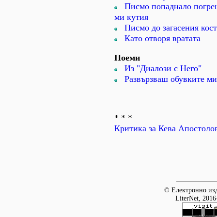
Писмо попаднало погре
ми кутия
Писмо до загасения кос
Като отворя вратата
Поеми
Из "Диалози с Него"
Развързваш обувките ми
* * *
Критика за Кева Апостоло
© Електронно изд
LiterNet, 2016