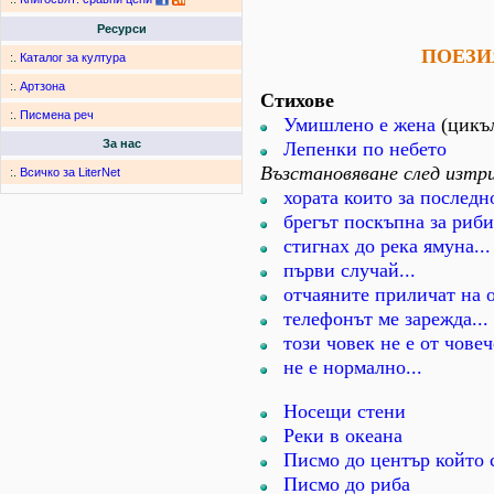
Ресурси
ПОЕЗИ
:.
Каталог за култура
:.
Артзона
Стихове
:.
Писмена реч
Умишлено е жена
(цикъл
За нас
Лепенки по небето
Възстановяване след изтр
:.
Всичко за LiterNet
хората които за последно
брегът поскъпна за рибит
стигнах до река ямуна...
първи случай...
отчаяните приличат на о
телефонът ме зарежда...
този човек не е от човеч
не е нормално...
Носещи стени
Реки в океана
Писмо до център който 
Писмо до риба