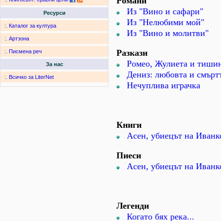
Романи
Из "Вино и сафари"
Ресурси
Из "Нелюбими мой"
:.
Каталог за култура
Из "Вино и молитви"
:.
Артзона
Разкази
:.
Писмена реч
Ромео, Жулиета и тиши
За нас
Дениз: любовта и смъртт
:.
Всичко за LiterNet
Нечуплива играчка
Книги
Асен, убиецът на Иванк
Пиеси
Асен, убиецът на Иванк
Легенди
Когато бях река...