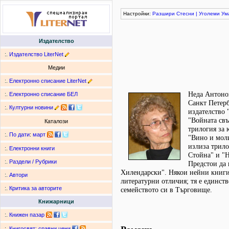
Настройки:
Разшири
Стесни
|
Уголеми
Ум
Издателство
:.
Издателство LiterNet
Медии
:.
Електронно списание LiterNet
Неда Антонов
:.
Електронно списание БЕЛ
Санкт Петерб
:.
Културни новини
издателство 
"Войната свъ
Каталози
трилогия за 
:.
По дати
:
март
"Вино и моли
излиза трило
:.
Електронни книги
Стойна" и "Н
:.
Раздели / Рубрики
Предстои да 
Хилендарски". Някои нейни книги 
:.
Автори
литературни отличия; тя е единств
:.
Критика за авторите
семейството си в Търговище.
Книжарници
:.
Книжен пазар
:.
Книгосвят: сравни цени