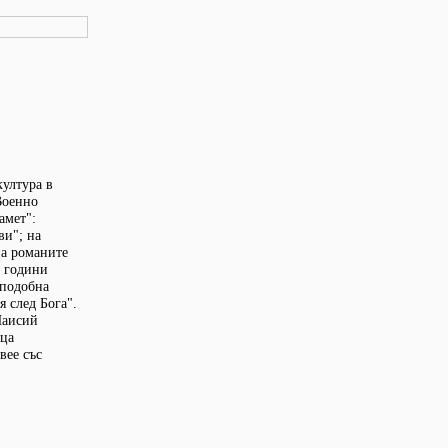
култура в
Военно
амет":
ви"; на
на романите
е години
еподобна
я след Бога".
Паисий
ица
вее със