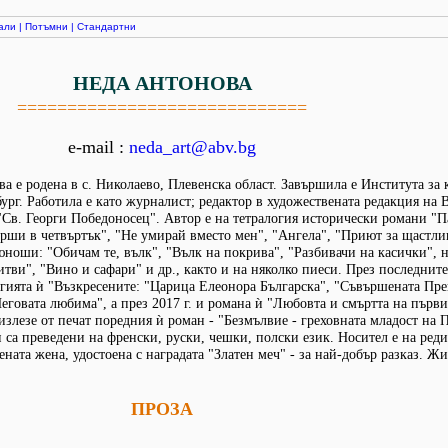
али
|
Потъмни
|
Стандартни
НЕДА АНТОНОВА
=============================
e-mail :
neda_art@abv.bg
а е родена в с. Николаево, Плевенска област. Завършила е Института за 
ург. Работила е като журналист; редактор в художествената редакция на 
"Св. Георги Победоносец". Автор е на тетралогия исторически романи "П
рши в четвъртък", "Не умирай вместо мен", "Ангела", "Приют за щастли
юноши: "Обичам те, вълк", "Вълк на покрива", "Разбивачи на касички", 
тви", "Вино и сафари" и др., както и на няколко пиеси. През последнит
гията ѝ "Възкресените: "Царица Елеонора Българска", "Съвършената Пр
еговата любима", а през 2017 г. и романа ѝ "Любовта и смъртта на първи
излезе от печат поредния ѝ роман - "Безмълвие - греховната младост на 
са преведени на френски, руски, чешки, полски език. Носител е на ред
ената жена, удостоена с наградата "Златен меч" - за най-добър разказ. Жи
ПРОЗА