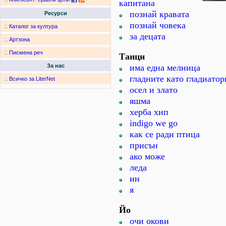
капитана
познай кравата
Ресурси
познай човека
:.
Каталог за култура
за децата
:.
Артзона
:.
Писмена реч
Танци
има една мелница
За нас
гладните като гладиатор
:.
Всичко за LiterNet
осел и злато
яшма
херба хип
indigo we go
как се ради птица
присън
ако може
леда
ин
я
Йо
очи окови