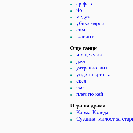
ар фата
йо
медуза
убиха чарли
сим
юлиант
Още танци
и още един
джа
ултравиолант
ундина крипта
скея
ехо
плач по кай
Игра на драма
Карма-Коледа
Сузанна: милост за стар