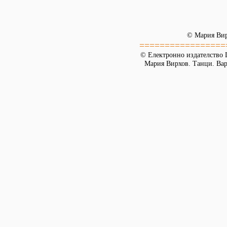
© Мария Ви
=================
© Електронно издателство L
Мария Вирхов. Танци. Варн