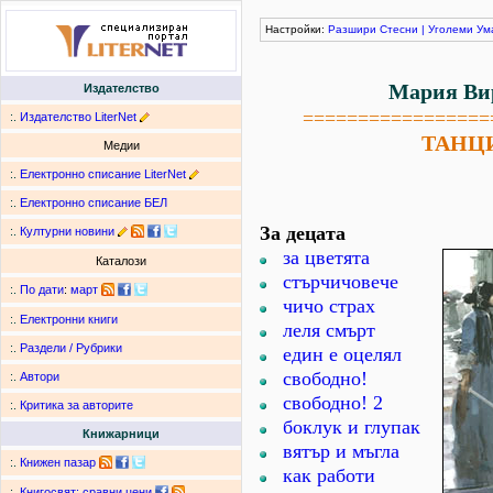
Настройки:
Разшири
Стесни
|
Уголеми
Ум
Мария Ви
Издателство
=================
:.
Издателство LiterNet
ТАНЦ
Медии
:.
Електронно списание LiterNet
:.
Електронно списание БЕЛ
За децата
:.
Културни новини
за цветята
Каталози
стърчичовече
:.
По дати
:
март
чичо страх
:.
Електронни книги
леля смърт
:.
Раздели / Рубрики
един е оцелял
свободно!
:.
Автори
свободно! 2
:.
Критика за авторите
боклук и глупак
Книжарници
вятър и мъгла
:.
Книжен пазар
как работи
:.
Книгосвят: сравни цени