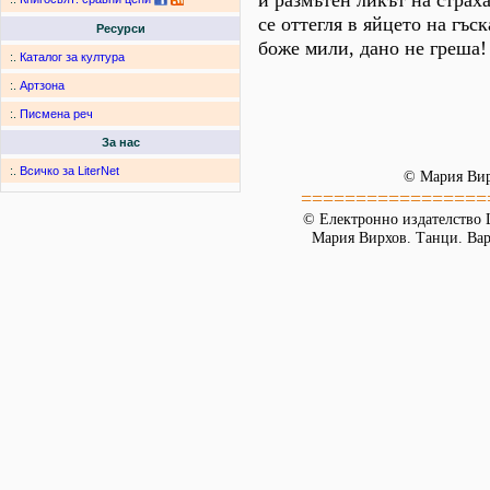
и размътен ликът на страх
се оттегля в яйцето на гъск
Ресурси
боже мили, дано не греша!
:.
Каталог за култура
:.
Артзона
:.
Писмена реч
За нас
:.
Всичко за LiterNet
© Мария Ви
=================
© Електронно издателство L
Мария Вирхов. Танци. Варн