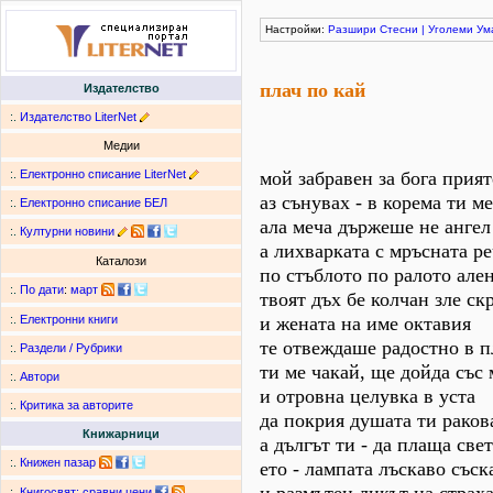
Настройки:
Разшири
Стесни
|
Уголеми
Ум
плач по кай
Издателство
:.
Издателство LiterNet
Медии
:.
Електронно списание LiterNet
мой забравен за бога прия
аз сънувах - в корема ти м
:.
Електронно списание БЕЛ
ала меча държеше не ангел
:.
Културни новини
а лихварката с мръсната ре
Каталози
по стъблото по ралото але
:.
По дати
:
март
твоят дъх бе колчан зле ск
и жената на име октавия
:.
Електронни книги
те отвеждаше радостно в п
:.
Раздели / Рубрики
ти ме чакай, ще дойда със
:.
Автори
и отровна целувка в уста
:.
Критика за авторите
да покрия душата ти раков
Книжарници
а дългът ти - да плаща све
:.
Книжен пазар
ето - лампата лъскаво съск
:.
Книгосвят: сравни цени