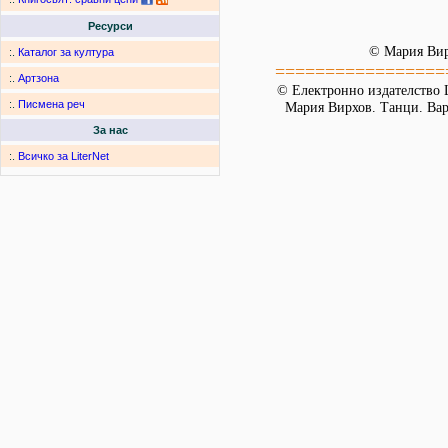
Ресурси
© Мария Ви
:.
Каталог за култура
=================
:.
Артзона
© Електронно издателство L
:.
Писмена реч
Мария Вирхов. Танци. Варн
За нас
:.
Всичко за LiterNet