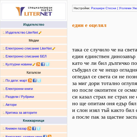
Настройки:
Разшири
Стесни
|
Уголеми
Ум
един е оцелял
Издателство
:.
Издателство LiterNet
Медии
:.
Електронно списание LiterNet
така се случило че на свет
един единствен динозавър
:.
Електронно списание БЕЛ
като че ли бил дългичко п
:.
Културни новини
събудил се че нещо огладн
Каталози
огледал се света си не поз
:.
По дати
:
март
за миг дори тотално оглуп
но после окопитен се осмя
:.
Електронни книги
си казал страх не страх не 
:.
Раздели / Рубрики
но ще опитам оня едър бял
:.
Автори
и слон изял тъй както бил 
:.
Критика за авторите
а после пак за щастие засп
Книжарници
:.
Книжен пазар
:.
Книгосвят: сравни цени