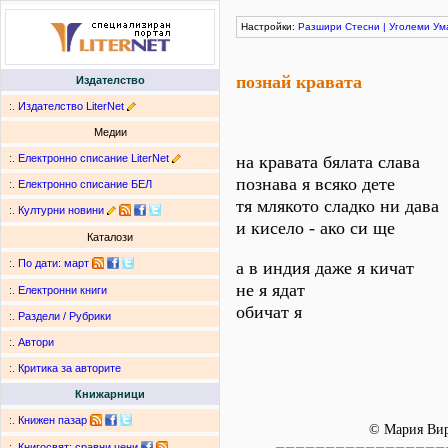
Настройки:
Разшири
Стесни
|
Уголеми
Ум
познай кравата
Издателство
:.
Издателство LiterNet
Медии
:.
Електронно списание LiterNet
на кравата бялата слава
познава я всяко дете
:.
Електронно списание БЕЛ
тя млякото сладко ни дава
:.
Културни новини
и кисело - ако си ще
Каталози
:.
По дати
:
март
а в индия даже я кичат
не я ядат
:.
Електронни книги
обичат я
:.
Раздели / Рубрики
:.
Автори
:.
Критика за авторите
Книжарници
:.
Книжен пазар
© Мария Ви
:.
Книгосвят: сравни цени