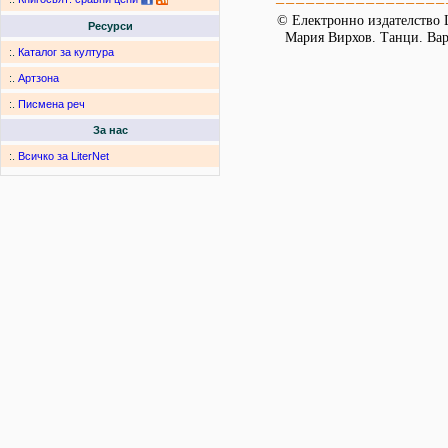
=================
© Електронно издателство L
Ресурси
Мария Вирхов. Танци. Варн
:.
Каталог за култура
:.
Артзона
:.
Писмена реч
За нас
:.
Всичко за LiterNet