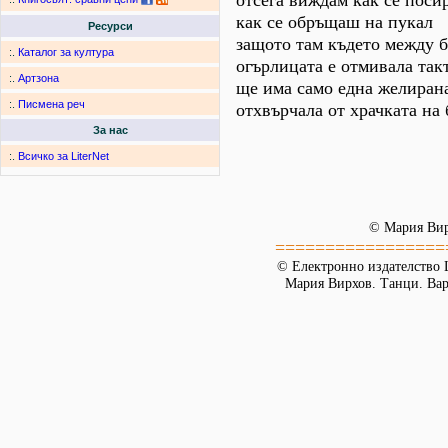
отсега виждам как се поси
как се обръщаш на пукал
Ресурси
защото там където между б
:.
Каталог за култура
огърлицата е отмивала так
:.
Артзона
ще има само една желиран
:.
Писмена реч
отхвърчала от храчката на
За нас
:.
Всичко за LiterNet
© Мария Ви
=================
© Електронно издателство L
Мария Вирхов. Танци. Варн