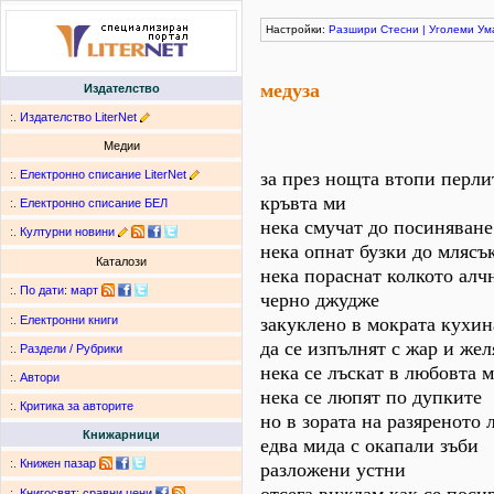
Настройки:
Разшири
Стесни
|
Уголеми
Ум
медуза
Издателство
:.
Издателство LiterNet
Медии
:.
Електронно списание LiterNet
за през нощта втопи перли
кръвта ми
:.
Електронно списание БЕЛ
нека смучат до посиняване
:.
Културни новини
нека опнат бузки до млясъ
Каталози
нека пораснат колкото алч
:.
По дати
:
март
черно джудже
закуклено в мократа кухин
:.
Електронни книги
да се изпълнят с жар и жел
:.
Раздели / Рубрики
нека се лъскат в любовта 
:.
Автори
нека се люпят по дупките
:.
Критика за авторите
но в зората на разяреното 
Книжарници
едва мида с окапали зъби
:.
Книжен пазар
разложени устни
:.
Книгосвят: сравни цени