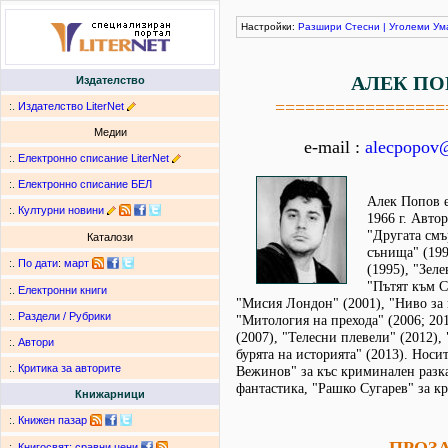
Настройки:
Разшири
Стесни
|
Уголеми
Ум
АЛЕК ПО
Издателство
=================
:.
Издателство LiterNet
Медии
e-mail :
alecpopov
:.
Електронно списание LiterNet
:.
Електронно списание БЕЛ
Алек Попов е
:.
Културни новини
1966 г. Авто
"Другата смъ
Каталози
сънища" (199
:.
По дати
:
март
(1995), "Зеле
"Пътят към С
:.
Електронни книги
"Мисия Лондон" (2001), "Ниво за 
:.
Раздели / Рубрики
"Митология на прехода" (2006; 201
(2007), "Телесни плевели" (2012),
:.
Автори
бурята на историята" (2013). Носи
:.
Критика за авторите
Вежинов" за къс криминален разка
фантастика, "Рашко Сугарев" за кр
Книжарници
:.
Книжен пазар
:.
Книгосвят: сравни цени