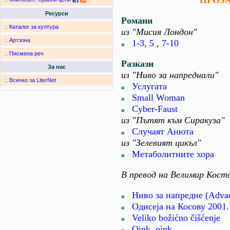
ПРОЗ
Ресурси
Романи
:.
Каталог за култура
из "Мисия Лондон"
:.
Артзона
1-3, 5
,
7-10
:.
Писмена реч
Разкази
За нас
из "Ниво за напреднали"
:.
Всичко за LiterNet
Услугата
Small Woman
Cyber-Faust
из "Пътят към Сиракуза"
Случаят Анюта
из "Зелевият цикъл"
Метаболитните хора
В превод на Велимир Кост
Ниво за напредне (Advac
Одисеjа на Косову 2001.
Veliko božićno čišćenje
Oink, oink