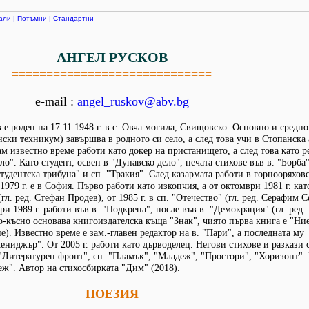
али
|
Потъмни
|
Стандартни
АНГЕЛ РУСКОВ
=============================
e-mail :
angel_ruskov@abv.bg
 е роден на 17.11.1948 г. в с. Овча могила, Свищовско. Основно и средн
нски техникум) завършва в родното си село, а след това учи в Стопанска
м известно време работи като докер на пристанището, а след това като р
ло". Като студент, освен в "Дунавско дело", печата стихове във в. "Борба
тудентска трибуна" и сп. "Тракия". След казармата работи в горнооряхов
 1979 г. е в София. Първо работи като изкопчия, а от октомври 1981 г. кат
гл. ред. Стефан Продев), от 1985 г. в сп. "Отечество" (гл. ред. Серафим 
ри 1989 г. работи във в. "Подкрепа", после във в. "Демокрация" (гл. ред.
-късно основава книгоиздателска къща "Знак", чиято първа книга е "Ние
). Известно време е зам.-главен редактор на в. "Пари", а последната му
ениджър". От 2005 г. работи като дърводелец. Негови стихове и разкази 
 "Литературен фронт", сп. "Пламък", "Младеж", "Простори", "Хоризонт". 
еж". Автор на стихосбирката "Дим" (2018).
ПОЕЗИЯ