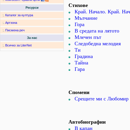
Стихове
Ресурси
Край. Начало. Край. Нач
:.
Каталог за култура
Мълчание
:.
Артзона
Гора
В средата на лятото
:.
Писмена реч
Млечен път
За нас
Следобедна мелодия
:.
Всичко за LiterNet
Ти
Градина
Тайна
Гара
Спомени
Срещите ми с Любомир 
Автобиографии
В капан