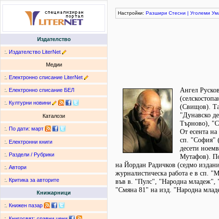
Настройки:
Разшири
Стесни
|
Уголеми
Ум
Издателство
:.
Издателство LiterNet
Медии
:.
Електронно списание LiterNet
Ангел Русков
:.
Електронно списание БЕЛ
(селскостопа
:.
Културни новини
(Свищов). Та
"Дунавско де
Каталози
Търново), "С
:.
По дати
:
март
От есента на
сп. "София" (
:.
Електронни книги
десети ноемв
:.
Раздели / Рубрики
Мутафов). По
на Йордан Радичков (седмо издание
:.
Автори
журналистическа работа е в сп. "М
:.
Критика за авторите
във в. "Пулс", "Народна младеж",
"Смяна 81" на изд. "Народна млад
Книжарници
:.
Книжен пазар
:.
Книгосвят: сравни цени