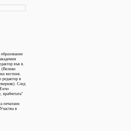
о образование
 академия
едактор във в.
" (Велико
ски вестник.
о редактор в
Северняк). След
 Енчо
, врабчетата"
са печатани
Участва в