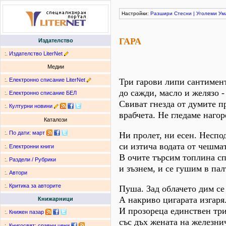
Настройки:
Разшири
Стесни
|
Уголеми
Ум
ГАРА
Издателство
:.
Издателство LiterNet
Медии
:.
Електронно списание LiterNet
Три гарови липи сантимен
до сажди, масло и желязо -
:.
Електронно списание БЕЛ
Свиват гнезда от думите 
:.
Културни новини
врабчета. Не гледаме нагор
Каталози
:.
По дати
:
март
Ни пролет, ни есен. Неспо
си изтича водата от чешмат
:.
Електронни книги
В очите търсим топлина с
:.
Раздели / Рубрики
и зъзнем, и се гушим в пал
:.
Автори
:.
Критика за авторите
Пуша. Зад облачето дим се
А накриво цигарата изгаря
Книжарници
И прозореца единствен тр
:.
Книжен пазар
със дъх жената на железни
:.
Книгосвят: сравни цени