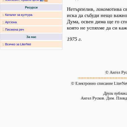
Ресурси
Нетърпелив, локомотива с
иска да събуди нещо важно
:.
Каталог за култура
Дума, освен дима ще го сп
:.
Артзона
която не успяхме да си каж
:.
Писмена реч
За нас
1975 г.
:.
Всичко за LiterNet
© Ангел Рус
=================
© Електронно списание LiterNet
Други публик
Ангел Русков. Дим. Пловд