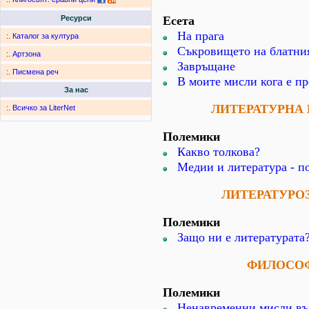
Есета
Ресурси
На прага
:.
Каталог за култура
Съкровището на блатни
:.
Артзона
Завръщане
:.
Писмена реч
В моите мисли кога е пр
За нас
ЛИТЕРАТУРНА
:.
Всичко за LiterNet
Полемики
Какво толкова?
Медии и литература - по
ЛИТЕРАТУРО
Полемики
Защо ни е литературата
ФИЛОСО
Полемики
Ненавременни мисли въ