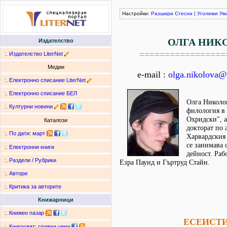
Настройки:
Разшири
Стесни
|
Уголеми
Ум
ОЛГА НИК
Издателство
=================
:.
Издателство LiterNet
Медии
e-mail :
olga.nikolova@
:.
Електронно списание LiterNet
:.
Електронно списание БЕЛ
Олга Николо
:.
Културни новини
филология в
Охридски", а
Каталози
докторат по 
:.
По дати
:
март
Харвардския
се занимава 
:.
Електронни книги
дейност. Раб
:.
Раздели / Рубрики
Езра Паунд и Гъртруд Стайн.
:.
Автори
:.
Критика за авторите
Книжарници
:.
Книжен пазар
ЕСЕИСТ
:.
Книгосвят: сравни цени