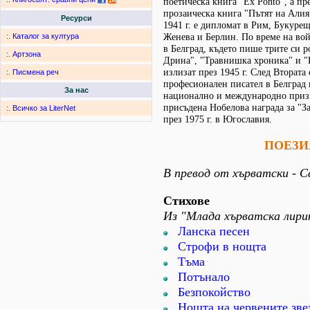
поетическа книга "Ех Роnto", а пре
прозаическа книга "Пътят на Алия
Ресурси
1941 г. е дипломат в Рим, Букуре
Женева и Берлин. По време на вой
:.
Каталог за култура
в Белград, където пише трите си 
:.
Артзона
Дрина", "Травнишка хроника" и "
излизат през 1945 г. След Втората
:.
Писмена реч
професионален писател в Белград 
За нас
национално и международно призн
присъдена Нобелова награда за "З
:.
Всичко за LiterNet
през 1975 г. в Югославия.
ПОЕЗИ
В превод от хърватски - С
Стихове
Из "Млада хърватска лири
Ланска песен
Строфи в нощта
Тъма
Потънало
Безпокойство
Нощта на червените зве