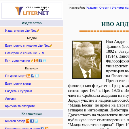
Настройки:
Разшири
Стесни
|
Уголеми
Ум
ИВО АНД
Издателство
=================
:.
Издателство LiterNet
Медии
Иво Андрич е
:.
Електронно списание LiterNet
Травник (Бос
1892 г. Завъ
:.
Електронно списание БЕЛ
(1914). Запо
:.
Културни новини
Философския
университет 
Каталози
прехвърля в
на Ягелонски
:.
По дати
:
март
През есента н
:.
Електронни книги
философския факултет в Грац, къд
степен през 1924 г. През 1926 г. 
:.
Раздели / Рубрики
член на Сръбската академия на нау
:.
Автори
Заради участие в национално­осв
"Млада Босна" по време на Първат
:.
Критика за авторите
затварян и интерниран. Дебютира п
Книжарници
Дружеството на хърватските писат
публикува шест стихотворения в п
:.
Книжен пазар
"Млада хърватска лирика". През 19
:.
Книгосвят: сравни цени