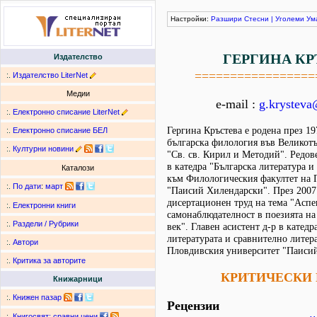
Настройки:
Разшири
Стесни
|
Уголеми
Ум
ГЕРГИНА КР
Издателство
=================
:.
Издателство LiterNet
Медии
e-mail :
g.krystev
:.
Електронно списание LiterNet
Гергина Кръстева е родена през 19
:.
Електронно списание БЕЛ
българска филология във Великот
:.
Културни новини
"Св. св. Кирил и Методий". Редов
в катедра "Българска литература и
Каталози
към Филологическия факултет на 
:.
По дати
:
март
"Паисий Хилендарски". През 2007 
дисертационен труд на тема "Аспе
:.
Електронни книги
самонаблюдателност в поезията на
:.
Раздели / Рубрики
век". Главен асистент д-р в катедр
литературата и сравнително литер
:.
Автори
Пловдивския университет "Паиси
:.
Критика за авторите
КРИТИЧЕСКИ 
Книжарници
:.
Книжен пазар
Рецензии
:.
Книгосвят: сравни цени