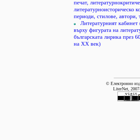
печат, литературнокритич
литературноисторическо к
периоди, стилове, автори, 
Литературният кабинет
върху фигурата на литерат
българската лирика през 60
на ХХ век)
© Електронно изд
LiterNet, 2007