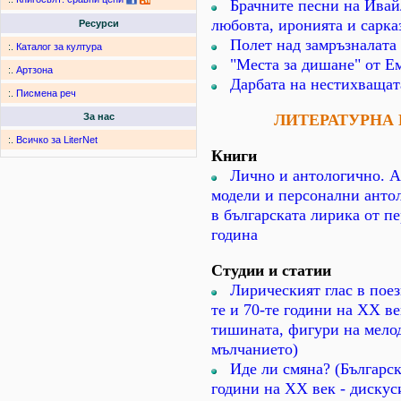
Брачните песни на Ивай
любовта, иронията и сарка
Ресурси
Полет над замръзналата
:.
Каталог за култура
"Места за дишане" от Е
:.
Артзона
Дарбата на нестихващат
:.
Писмена реч
ЛИТЕРАТУРНА
За нас
:.
Всичко за LiterNet
Книги
Лично и антологично. 
модели и персонални анто
в българската лирика от п
година
Студии и статии
Лирическият глас в поез
те и 70-те години на XX ве
тишината, фигури на мелод
мълчанието)
Иде ли смяна? (Българск
години на XX век - диску