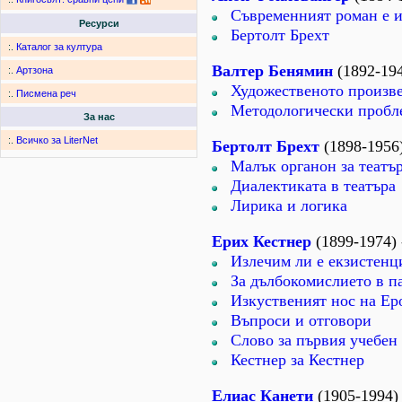
Съвременният роман е 
Ресурси
Бертолт Брехт
:.
Каталог за култура
Валтер Бенямин
(1892-194
:.
Артзона
Художественото произве
:.
Писмена реч
Методологически пробле
За нас
:.
Всичко за LiterNet
Бертолт Брехт
(1898-1956)
Малък органон за театъ
Диалектиката в театъра
Лирика и логика
Ерих Кестнер
(1899-1974) 
Излечим ли е екзистенц
За дълбокомислието в п
Изкуственият нос на Е
Въпроси и отговори
Слово за първия учебен
Кестнер за Кестнер
Елиас Канети
(1905-1994)