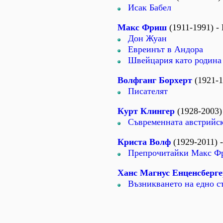
Исак Бабел
Макс Фриш
(1911-1991) 
Дон Жуан
Евреинът в Андора
Швейцария като родина
Волфганг Борхерт
(1921-1
Писателят
Курт Клингер
(1928-2003)
Съвременната австрийск
Криста Волф
(1929-2011) 
Препрочитайки Макс Фр
Ханс Магнус Енценсберге
Възникването на едно с