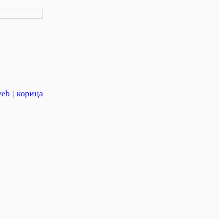
eb
|
корица