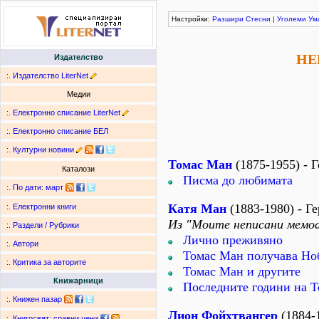
Настройки:
Разшири
Стесни
|
Уголеми
Ум
НЕ
Издателство
:.
Издателство LiterNet
Медии
:.
Електронно списание LiterNet
:.
Електронно списание БЕЛ
:.
Културни новини
Томас Ман
(1875-1955) - 
Каталози
Писма до любимата
:.
По дати
:
март
Катя Ман
(1883-1980) - Г
:.
Електронни книги
Из "Моите неписани мемо
:.
Раздели / Рубрики
Лично преживяно
:.
Автори
Томас Ман получава Но
:.
Критика за авторите
Томас Ман и другите
Книжарници
Последните години на 
:.
Книжен пазар
Лион Фойхтвангер
(1884-
:.
Книгосвят: сравни цени