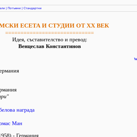
али
|
Потъмни
|
Стандартни
МСКИ ЕСЕТА И СТУДИИ ОТ XX ВЕК
=============================
Идея, съставителство и превод:
Венцеслав Константинов
w
Германия
ермания
ари"
белова награда
Томас Ман
1958) - Германия