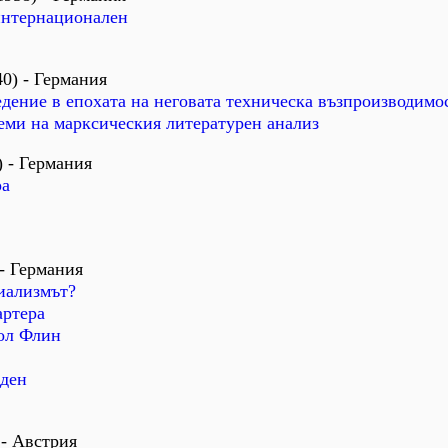
интернационален
0) - Германия
дение в епохата на неговата техническа възпроизводимо
ми на марксическия литературен анализ
 - Германия
ра
- Германия
иализмът?
артера
рол Флин
 ден
 - Австрия