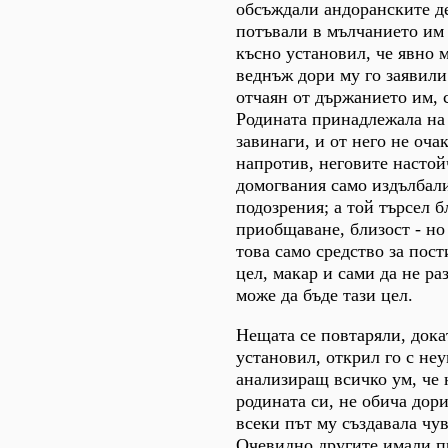
обсъждали андоранските д
потъвали в мълчанието им 
късно установил, че явно м
веднъж дори му го заявили 
отчаян от държанието им, 
Родината принадлежала на
завинаги, и от него не оча
напротив, неговите насто
домогвания само издълбали
подозрения; а той търсел б
приобщаване, близост - но
това само средство за пост
цел, макар и сами да не ра
може да бъде тази цел.
Нещата се повтаряли, дока
установил, открил го с не
анализиращ всичко ум, че 
родината си, не обича дори
всеки път му създавала чув
Очевидно другите имали п