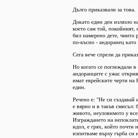
Дълго приказвали за това.
Докато един ден излязло н
което сам той, покойният, 
бил намерено дете, чиито 
по-късно - андоранец като 
Сега вече спрели да приказ
Но когато се поглеждали в 
андоранците с ужас открив
имат еврейските черти на 
един.
Речено е: "Не си създавай 
е вярно и в такъв смисъл: 
живото, неуловимото у все
Изграждането на непоклат
идол, е грях, който почти 
изпитваме върху гърба си 