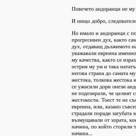
Повечето андоранци не му
И нищо добро, следовател
Но имало и андоранци с по
прогресивен дух, както са
дух, отдаващ дължимото на
уважавали евреина именно
му качества, както се изра
острия му ум и така нататъ
негова страна до самата му
жестока, толкова жестока и
се ужасили дори онези анд
не подозирали, че целият с
жестокости. Тоест те не съ
евреина, или, казано съвсе
страдали поради загубата м
възмущавали от хората, кои
начина, по който сторили т
начина...