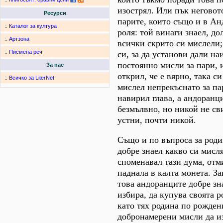
изострял. Или пък негово
Ресурси
парите, които също и в Ан
:.
Каталог за култура
роля: той винаги знаел, до
:.
Артзона
всички скрито си мислели;
:.
Писмена реч
си, за да установи дали на
постоянно мисли за пари, 
За нас
открил, че е вярно, така с
:.
Всичко за LiterNet
мислел непрекъснато за па
навирил глава, а андоранц
безмълвно, но никой не св
устни, почти никой.
Също и по въпроса за роди
добре знаел какво си мисля
споменавал тази дума, отм
паднала в калта монета. З
това андоранците добре зн
избира, да купува своята р
като тях родина по рожден
добронамерени мисли да из