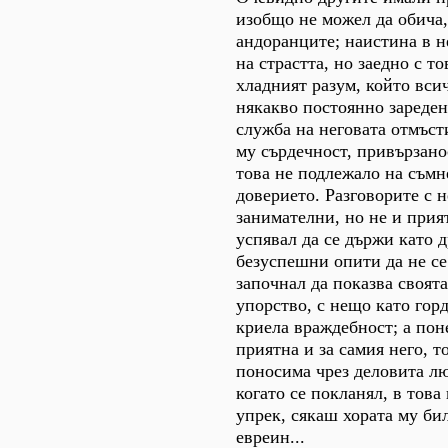
изобщо не можел да обича,
андоранците; наистина в н
на страстта, но заедно с то
хладният разум, който вси
някакво постоянно зареден
служба на неговата отмъст
му сърдечност, привързанос
това не подлежало на съмн
доверието. Разговорите с 
занимателни, но не и прия
успявал да се държи като 
безуспешни опити да не се
започнал да показва своята
упорство, с нещо като горд
криела враждебност; а пон
приятна и за самия него, т
поносима чрез деловита лю
когато се покланял, в това
упрек, сякаш хората му бил
евреин...