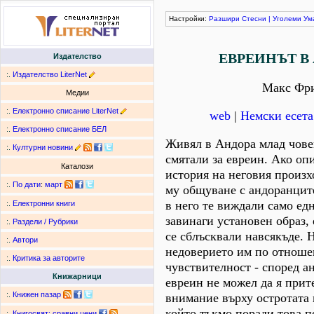
Настройки:
Разшири
Стесни
|
Уголеми
Ум
ЕВРЕИНЪТ В
Издателство
:.
Издателство LiterNet
Макс Фр
Медии
:.
Електронно списание LiterNet
web
|
Немски есета
:.
Електронно списание БЕЛ
Живял в Андора млад чове
:.
Културни новини
смятали за евреин. Ако о
Каталози
история на неговия произх
:.
По дати
:
март
му общуване с андоранците
в него те виждали само ед
:.
Електронни книги
завинаги установен образ, 
:.
Раздели / Рубрики
се сблъсквали навсякъде.
:.
Автори
недоверието им по отноше
:.
Критика за авторите
чувствителност - според а
Книжарници
евреин не можел да я при
:.
Книжен пазар
внимание върху остротата 
който тъкмо поради това п
:.
Книгосвят: сравни цени