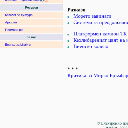
Ресурси
Разкази
Морето завинаги
:.
Каталог за култура
Система за преодол
ван
:.
Артзона
:.
Писмена реч
Платформен камион ТК
За нас
Кехлибареният цвят на 
:.
Всичко за LiterNet
Виенско колело
* * *
Критика за Мирко Бръмба
© Електронно изд