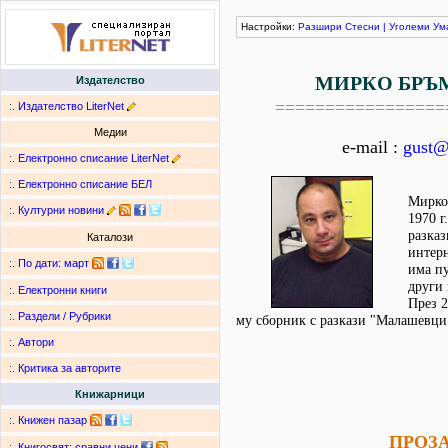
Настройки:
Разшири
Стесни
|
Уголеми
Ум
МИРКО БРЪ
Издателство
=================
:.
Издателство LiterNet
Медии
e-mail :
gust@
:.
Електронно списание LiterNet
:.
Електронно списание БЕЛ
Мирко
:.
Културни новини
1970 г
разказ
Каталози
интерн
:.
По дати
:
март
има п
други
:.
Електронни книги
През 2
:.
Раздели / Рубрики
му сборник с разкази "Малашевци
:.
Автори
:.
Критика за авторите
Книжарници
:.
Книжен пазар
ПРОЗ
:.
Книгосвят: сравни цени