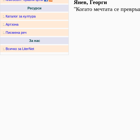
Янев, Георги
"Когато мечтата се превръщ
Ресурси
:.
Каталог за култура
:.
Артзона
:.
Писмена реч
За нас
:.
Всичко за LiterNet