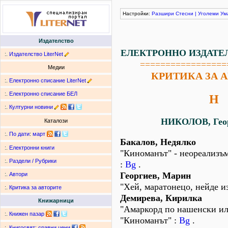
Настройки:
Разшири
Стесни
|
Уголеми
Ум
Издателство
ЕЛЕКТРОННО ИЗДАТЕ
:.
Издателство LiterNet
=================
Медии
КРИТИКА ЗА 
:.
Електронно списание LiterNet
:.
Електронно списание БЕЛ
Н
:.
Културни новини
НИКОЛОВ, Геор
Каталози
:.
По дати
:
март
Бакалов, Недялко
:.
Електронни книги
"Киноманът" - неореализъ
:.
Раздели / Рубрики
:
Bg
.
Георгиев, Марин
:.
Автори
"Хей, маратонецо, нейде и
:.
Критика за авторите
Демирева, Кирилка
Книжарници
"Амаркорд по нашенски ил
:.
Книжен пазар
"Киноманът" :
Bg
.
:.
Книгосвят: сравни цени