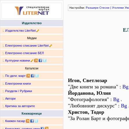
Настройки:
Разшири
Стесни
|
Уголеми
Ум
Издателство
Е
:.
Издателство LiterNet
Медии
:.
Електронно списание LiterNet
:.
Електронно списание БЕЛ
:.
Културни новини
Каталози
:.
По дати
:
март
Игов, Светлозар
:.
Електронни книги
"Две книги за романа" :
Bg
:.
Раздели / Рубрики
Йорданова, Юлия
"Фотографология" :
Bg
.
:.
Автори
"Любовният дискурс" :
Bg
:.
Критика за авторите
Христов, Тодор
Книжарници
"За Ролан Барт и фотограф
:.
Книжен пазар
:.
Книгосвят: сравни цени