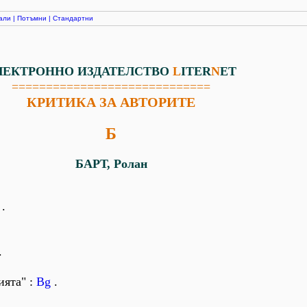
али
|
Потъмни
|
Стандартни
ЛЕКТРОННО ИЗДАТЕЛСТВО
L
ITER
N
ET
=============================
КРИТИКА ЗА АВТОРИТЕ
Б
БАРТ, Ролан
.
.
ията" :
Bg
.