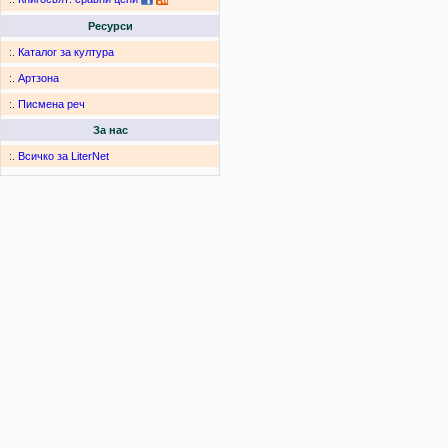
Ресурси
:.
Каталог за култура
:.
Артзона
:.
Писмена реч
За нас
:.
Всичко за LiterNet