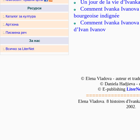
Un jour de la vie d’Ivank
Comment Ivanka Ivanova 
Ресурси
bourgeoise indignée
:.
Каталог за култура
Comment Ivanka Ivanova
:.
Артзона
d’Ivan Ivanov
:.
Писмена реч
За нас
:.
Всичко за LiterNet
© Elena Vladova - auteur et trad
© Daniela Hadjieva - 
© E-publishing
LiterN
=================
Elena Vladova. 8 histoires d'Ivank
2002.