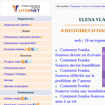
Настройки:
Разшири
Стесни
|
Уголеми
Ум
ELENA VL
Издателство
=================
:.
Издателство LiterNet
8 HISTOIRES D'IV
Медии
:.
Електронно списание LiterNet
web
|
16 истории
:.
Електронно списание БЕЛ
Comment Ivanka
:.
Културни новини
Ivanova devint un écrivain
Каталози
Comment Ivanka
:.
По дати
:
март
Ivanova devint bouddhiste
:.
Електронни книги
Comment Ivanka
:.
Раздели / Рубрики
Ivanova réfléchit sur le
problème de l’amour
:.
Автори
Comment Ivanka
:.
Критика за авторите
Ivanova visita une installatio
Книжарници
Comment Ivanka Ivanova
:.
Книжен пазар
sens à sa vie
:.
Книгосвят: сравни цени