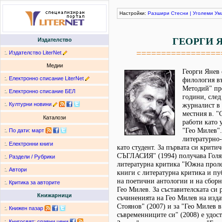
Настройки:
Разшири
Стесни
|
Уголеми
Ум
ГЕОРГИ 
Издателство
=================
:.
Издателство LiterNet
Медии
Георги Янев 
:.
Електронно списание LiterNet
филология в
Методий" пре
:.
Електронно списание БЕЛ
години, след
:.
Културни новини
журналист в 
местния в. "
Каталози
работи като 
"Гео Милев"
:.
По дати
:
март
литературно
:.
Електронни книги
като студент. За първата си критич
СЪГЛАСИЯ" (1994) получава Голям
:.
Раздели / Рубрики
литературна критика "Южна пролет
:.
Автори
книги с литературна критика и пу
на поетични антологии и на сборн
:.
Критика за авторите
Гео Милев. За съставителската си 
Книжарници
съчиненията на Гео Милев на изда
Стоянов" (2007) и за "Гео Милев 
:.
Книжен пазар
съвременниците си" (2008) е удост
:.
Книгосвят: сравни цени