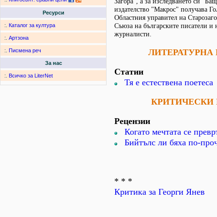
Загора", а за изследването си "Бащ
издателство "Макрос" получава Го
Ресурси
Областния управител на Старозагор
Съюза на българските писатели и 
:.
Каталог за култура
журналисти.
:.
Артзона
ЛИТЕРАТУРНА
:.
Писмена реч
За нас
Статии
:.
Всичко за LiterNet
Тя е естествена поетеса
КРИТИЧЕСКИ 
Рецензии
Когато мечтата се превр
Бийтълс ли бяха по-про
* * *
Критика за Георги Янев