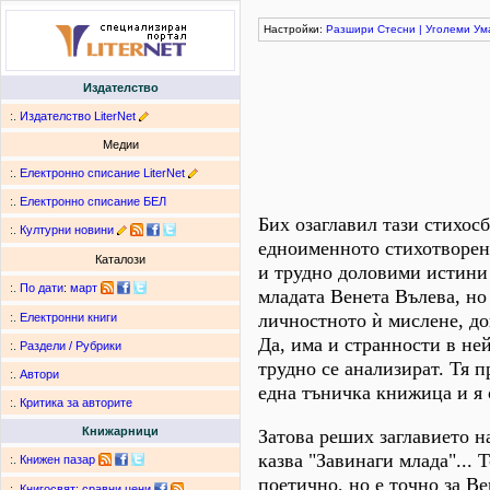
Настройки:
Разшири
Стесни
|
Уголеми
Ум
Издателство
:.
Издателство LiterNet
Медии
:.
Електронно списание LiterNet
:.
Електронно списание БЕЛ
Бих озаглавил тази стихос
:.
Културни новини
едноименното стихотворен
Каталози
и трудно доловими истини 
:.
По дати
:
март
младата Венета Вълева, но
личностното ѝ мислене, до
:.
Електронни книги
Да, има и странности в не
:.
Раздели / Рубрики
трудно се анализират. Тя 
:.
Автори
една тъничка книжица и я 
:.
Критика за авторите
Книжарници
Затова реших заглавието на
казва "Завинаги млада"... Т
:.
Книжен пазар
поетично, но е точно за Ве
:.
Книгосвят: сравни цени