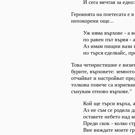
И сега мечтая за едно
Героинята на поетесата е 
непокорени още...
Уж няма върхове - а вс
по равен път вървя - а
Аз имам пищни вази в
но търся еделвайс, пр
Това четиристишие е визит
бурите, върховете: земното
отчайват и настройват пре
толкова повече са изригван
сънувам отново върхове."
Кой ще търси върха, 
Аз не съм се родила д
оставете небето над ме
Преди скок - колко ст
Вие виждате моите гр