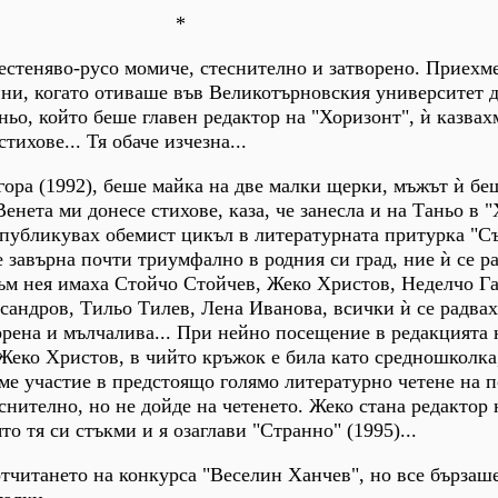
*
стеняво-русо момиче, стеснително и затворено. Приехме
ини, когато отиваше във Великотърновския университет д
ньо, който беше главен редактор на "Хоризонт", ѝ казвах
тихове... Тя обаче изчезна...
агора (1992), беше майка на две малки щерки, мъжът ѝ бе
Венета ми донесе стихове, каза, че занесла и на Таньо в 
 публикувах обемист цикъл в литературната притурка "С
е завърна почти триумфално в родния си град, ние ѝ се р
м нея имаха Стойчо Стойчев, Жеко Христов, Неделчо Га
сандров, Тильо Тилев, Лена Иванова, всички ѝ се радвах
ворена и мълчалива... При нейно посещение в редакцията 
 Жеко Христов, в чийто кръжок е била като средношколка,
ме участие в предстоящо голямо литературно четене на п
снително, но не дойде на четенето. Жеко стана редактор 
то тя си стъкми и я озаглави "Странно" (1995)...
тчитането на конкурса "Веселин Ханчев", но все бързаше