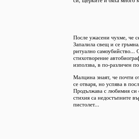
си, щерките ѝ бяха много 
После ужасени чухме, че с
Запалила свещ и се гръмна
ритуално самоубийство... О
стихотворение автобиограф
използва, в по-различен по
Малцина знаят, че почти о
се отваря, но успява в по
Продължава с любимия си с
стихия са недостъпните вър
пистолет...