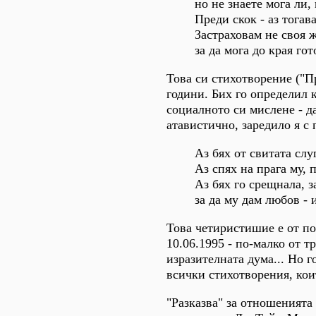
но не знаете мога ли,
Преди скок - аз тогава
Застраховам не своя ж
за да мога до края гот
Това си стихотворение ("П
години. Бих го определил к
социалното си мислене - да
атавистично, заредило я с 
Аз бях от свитата слу
Аз спях на прага му, 
Аз бях го срещнала, з
за да му дам любов - 
Това четиристишие е от по
10.06.1995 - по-малко от т
изразителната дума... Но г
всички стихотворения, кои
"Разказва" за отношенията