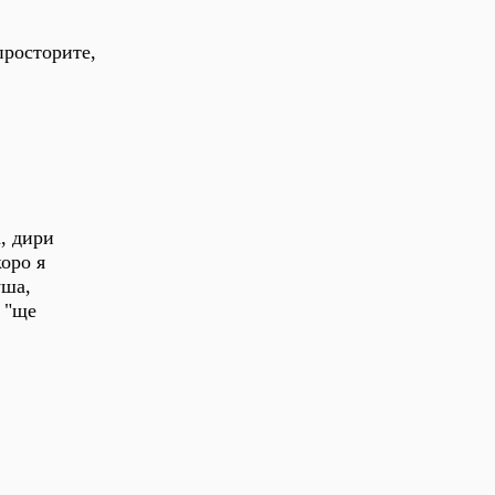
просторите,
, дири
коро я
уша,
е "ще