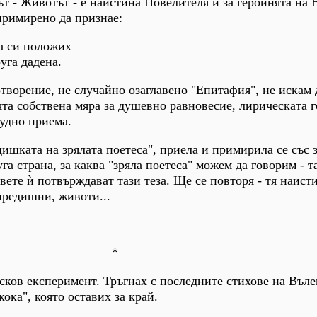
т - Животът - е наистина Повелителя и за героинята на 
примирено да признае:
та си положих
руга дадена.
творение, не случайно озаглавено "Епитафия", не искам 
та собствена мяра за душевно равновесие, лирическата 
удно приема.
дишката на зрялата поетеса", приела и примирила се със з
га страна, за каква "зряла поетеса" можем да говорим - та
вете ѝ потвърждават тази теза. Ще се повторя - тя наист
предишни, животи...
*
сков експеримент. Тръгнах с последните стихове на Въле
ока", която оставих за край.