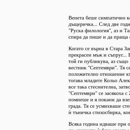
Венета беше симпатично ке
дъщеричка... След две год
"Руска филология", аз и Та
спира да пише и да праща с
Когато се върна в Стара З
прекрасен мъж и съпруг... 
той ги публикува, аз също
вестник "Септември". Тя с
положително отношение къ
тогава младите Кольо Алек
все така стеснителна, зат
"Септември" се засякоха с
помнеше и я покани да взе
града. Тя се усмихваше сте
ѝ тъничка стихосбирка, коя
Всяка година идваше при о