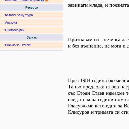
завинаги млада, и поезията
Ресурси
:.
Каталог за култура
:.
Артзона
:.
Писмена реч
За нас
Признавам си - не мога да
и без вълнение, не мога и 
:.
Всичко за LiterNet
През 1984 година бяхме в 
Таньо предложи първа нагр
със Стоян Стаев нямахме т
след толкова години помня
Гласувахме като един за Ве
Клисуров и тримата си сти