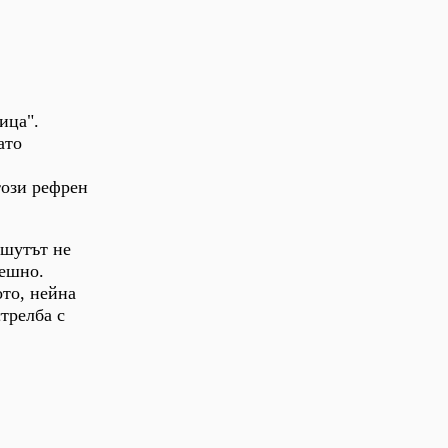
ица".
ато
този рефрен
ашутът не
пешно.
ото, нейна
стрелба с