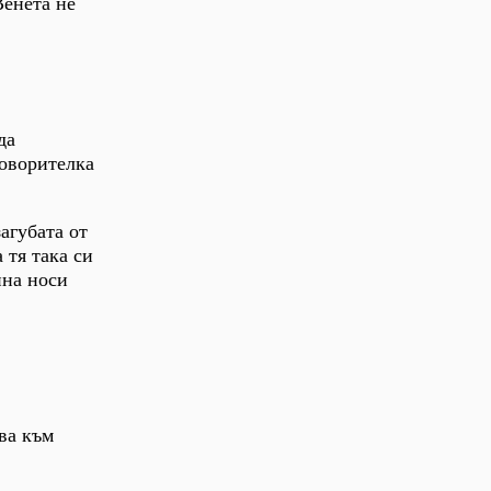
Венета не
да
говорителка
агубата от
 тя така си
ина носи
ва към