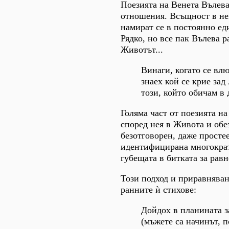
Поезията на Венета Вълев
отношения. Всъщност в не
намират се в постоянно ед
Рядко, но все пак Вълева 
Животът...
Винаги, когато се вл
знаех кой се крие зад
този, който обичам в
Голяма част от поезията на
според нея в Живота и обе
безотговорен, даже простее
идентифицирана многократ
губещата в битката за рав
Този подход и приравняван
ранните ѝ стихове:
Дойдох в планината 
(мъжете са начинът, 