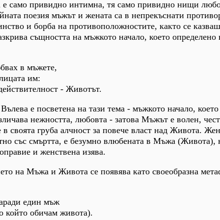
а е само привидно интимна, тя само привидно нищи люб
йната поезия мъжът и жената са в непрекъснати противо
инство и борба на противоположностите, както се казваш
разкрива същността на мъжкото начало, което определено
юбвах в мъжете,
 лицата им:
 действителност - Животът.
 Вълева е посветена на тази тема - мъжкото начало, което
зличава нежността, любовта - затова Мъжът е волен, чес
 в своята груба алчност за повече власт над Живота. Жен
но със смъртта, е безумно влюбената в Мъжа (Живота), 
ноправие и женствена изява.
ето на Мъжа и Живота се появява като своеобразна мета
заради един мъж
по който обичам живота).