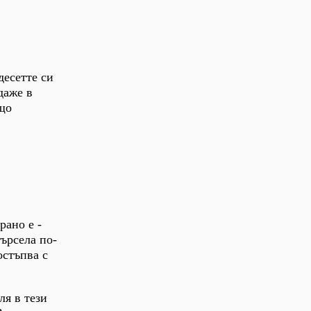
десетте си
даже в
ещо
рано е -
търсела по-
остъпва с
ля в тези