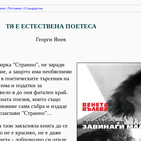
али
|
Потъмни
|
Стандартни
ТЯ Е ЕСТЕСТВЕНА ПОЕТЕСА
Георги Янев
бирка "Странно", не заради
ие, а защото има необясними
в поетическите търсения на
 има и податки за
вело я до оня фатален край.
йната поезия, които също
приживе сама събра и издаде
озаглави "Странно"...
 тази закъсняла книга да се
о не е красиво, не е даже
нета - доброволно си отиде