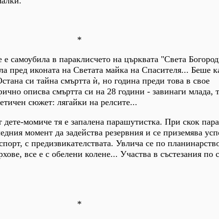
малки.
*
е е самоубила в параклисчето на църквата "Света Богород
ла пред иконата на Светата майка на Спасителя... Беше к
стана си тайна смъртта ѝ, но година преди това в свое
ично описва смъртта си на 28 години - завинаги млада, 
етичен сюжет: лягайки на релсите...
т дете-момиче тя е запалена парашутистка. При скок пар
следния момент да задейства резервния и се приземява ус
порт, с предизвикателствата. Увлича се по планинарств
хове, все е с обелени колене... Участва в състезания по 
*