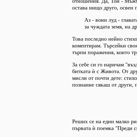
отношения. Да, Той - Мъжъ
остава нищо друго, освен 
Аз - воин луд - глава
за чуждата земя, на д
Това последно нейно стихо
коментирам. Търсейки своя
търпи поражения, които тр
За себе си го наричам "въз
битката ѝ с Живота. От дру
мисли от почти дете: стихо
познание сякаш от други, 
Реших се на един малко ри
първата ѝ поемка "Преди ск