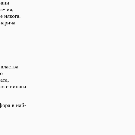
овни
речия,
е някога.
 нарича
 властва
то
ата,
но е винаги
фора в най-