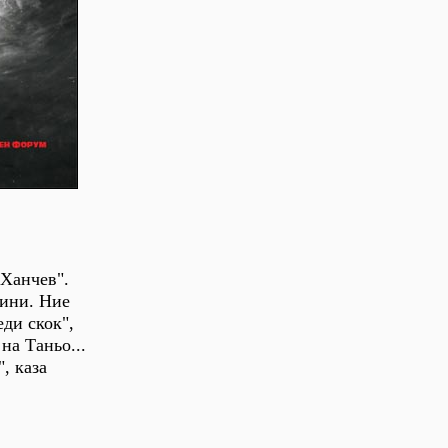
 Ханчев".
дини. Ние
ди скок",
на Таньо...
, каза