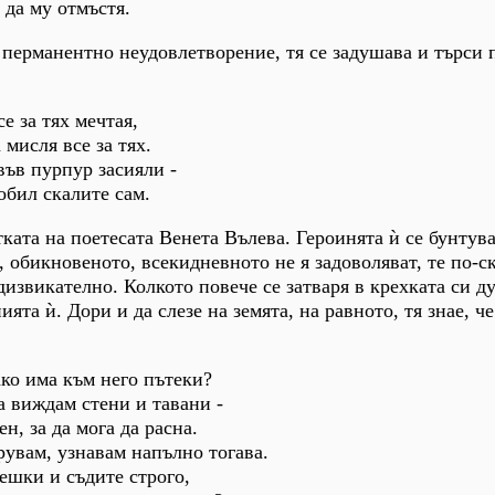
: да му отмъстя.
в перманентно неудовлетворение, тя се задушава и търси 
е за тях мечтая,
 мисля все за тях.
ъв пурпур засияли -
обил скалите сам.
ката на поетесата Венета Вълева. Героинята ѝ се бунтува
, обикновеното, всекидневното не я задоволяват, те по-с
дизвикателно. Колкото повече се затваря в крехката си д
ията ѝ. Дори и да слезе на земята, на равното, тя знае, ч
ако има към него пътеки?
а виждам стени и тавани -
н, за да мога да расна.
рувам, узнавам напълно тогава.
ешки и съдите строго,