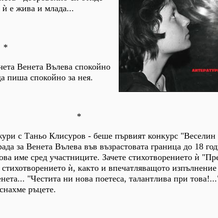
 ѝ e жива и млада...
*
 чета Венета Вълева спокойно
да пиша спокойно за нея.
*
жури с Таньо Клисуров - беше първият конкурс "Веселин
ада за Венета Вълева във възрастовата граница до 18 го
ова име сред участниците. Зачете стихотворението ѝ "Пре
 стихотворението ѝ, както и впечатляващото изпълнение 
нета... "Честита ни нова поетеса, талантлива при това!..."
снахме ръцете.