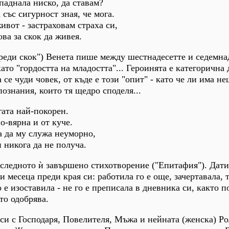
 паднала ниско, да ставам?
 със сигурност зная, че мога.
ивот - застраховам страха си,
ова за скок да живея.
реди скок") Венета пише между шестнадесетте и седемна
ато "гордостта на младостта"... Героинята е категорична 
 се чуди човек, от къде е този "опит" - като че ли има н
познания, които тя щедро споделя...
гата най-покорен.
по-вярна и от куче.
а да му служа неуморно,
и никога да не получа.
следното ѝ завършено стихотворение ("Епитафия"). Дати
ри месеца преди края си: работила го е още, зачертавала, 
о е изоставила - не го е преписала в дневника си, както п
то одобрява.
 си с Господаря, Повелителя, Мъжа и нейната (женска) Ро