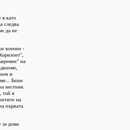
 я като
а следва
ме да не
ше военен -
"Хоризонт",
ъвремие" на
адвахме,
нев и
ме... Беше
на вестник
 той я
оетите на
на първата
 за дома