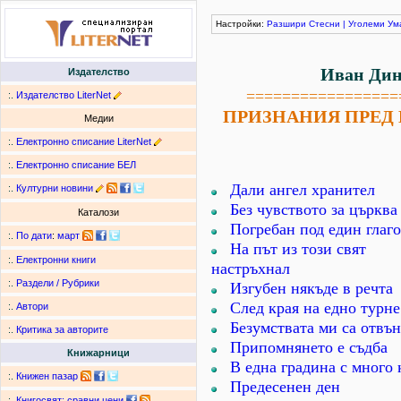
Настройки:
Разшири
Стесни
|
Уголеми
Ум
Иван Ди
Издателство
=================
:.
Издателство LiterNet
ПРИЗНАНИЯ ПРЕД 
Медии
:.
Електронно списание LiterNet
:.
Електронно списание БЕЛ
Дали ангел хранител
:.
Културни новини
Без чувството за църква
Каталози
Погребан под един глаг
:.
По дати
:
март
На път из този свят
:.
Електронни книги
настръхнал
:.
Раздели / Рубрики
Изгубен някъде в речта
След края на едно турне
:.
Автори
Безумствата ми са отвън
:.
Критика за авторите
Припомнянето е съдба
Книжарници
В една градина с много 
:.
Книжен пазар
Предесенен ден
:.
Книгосвят: сравни цени