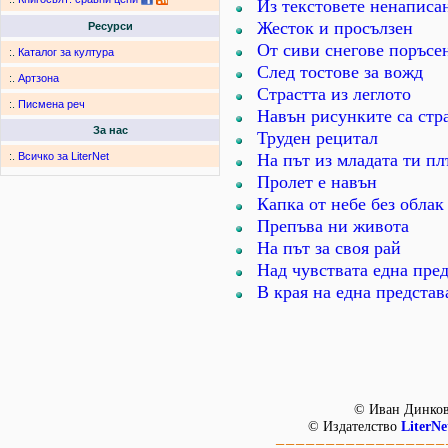
Из текстовете ненаписа
Жесток и просълзен
Ресурси
От сиви снегове поръсе
:.
Каталог за култура
След тостове за вожд
:.
Артзона
Страстта из леглото
:.
Писмена реч
Навън рисунките са стр
За нас
Труден рецитал
На път из младата ти пл
:.
Всичко за LiterNet
Пролет е навън
Капка от небе без облак
Препъва ни живота
На път за своя рай
Над чувствата една пре
В края на една представ
© Иван Динков
© Издателство
LiterNe
=================