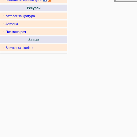
Ресурси
:.
Каталог за култура
:.
Артзона
:.
Писмена реч
За нас
:.
Всичко за LiterNet