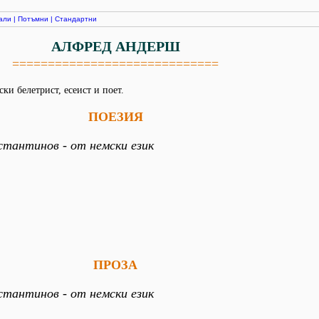
али
|
Потъмни
|
Стандартни
АЛФРЕД АНДЕРШ
=============================
ки белетрист, есеист и поет.
ПОЕЗИЯ
стантинов - от немски език
ПРОЗА
стантинов - от немски език