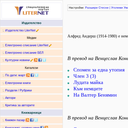
Настройки:
Разшири
Стесни
|
Уголеми
Ум
Издателство
:.
Издателство LiterNet
Алфред Андерш (1914-1980) е немс
Медии
:.
Електронно списание LiterNet
:.
Електронно списание БЕЛ
В превод на Венцеслав Кон
:.
Културни новини
Каталози
Спомен за една утопия
Член 3 (3)
:.
По дати
:
март
Лудата майка
:.
Електронни книги
Към немците
:.
Раздели / Рубрики
На Валтер Бенямин
:.
Автори
:.
Критика за авторите
Книжарници
В превод на Венцеслав Кон
:.
Книжен пазар
:.
Книгосвят: сравни цени