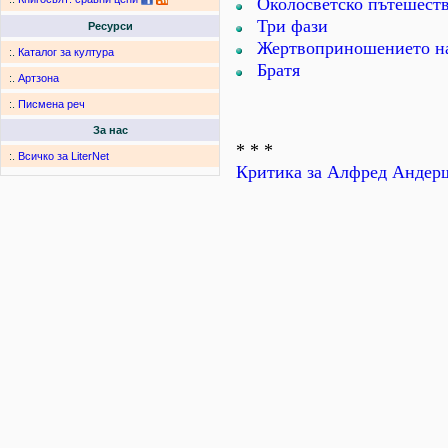
Околосветско пътешест
Три фази
Ресурси
Жертвоприношението на
:.
Каталог за култура
Братя
:.
Артзона
:.
Писмена реч
За нас
* * *
:.
Всичко за LiterNet
Критика за Алфред Андер