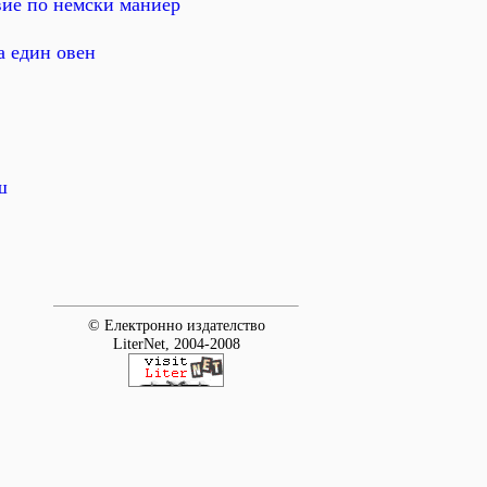
вие по немски маниер
 един овен
ш
© Електронно издателство
LiterNet, 2004-2008