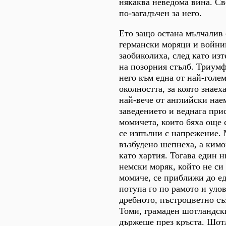
някаква неведома вина. Св
по-загадъчен за него.
Ето защо остана мълчалив
германски моряци и войниц
заобиколиха, след като изт
на позорния стълб. Триумф
него към една от най-голе
околността, за която знаех
най-вече от английски нае
заведението и веднага при
момичета, които бяха още 
се изпълни с напрежение.
възбудено шепнеха, а ким
като хартия. Тогава един 
немски моряк, който не си
момиче, се приближи до е
потупа го по рамото и уло
дребното, пъстроцветно съ
Томи, грамаден шотландск
държеше през кръста. Шот