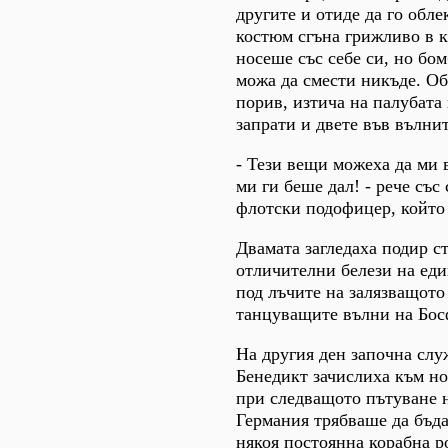
другите и отиде да го обл
костюм сгъна грижливо в к
носеше със себе си, но бом
можа да смести никъде. Об
порив, изтича на палубата
запрати и двете във вълнит
- Тези вещи можеха да ми в
ми ги беше дал! - рече със
флотски подофицер, който
Двамата загледаха подир с
отличителни белези на еди
под лъчите на залязващото
танцуващите вълни на Бос
На другия ден започна слу
Бенедикт зачислиха към но
при следващото пътуване н
Германия трябваше да бъда
някоя постоянна корабна р