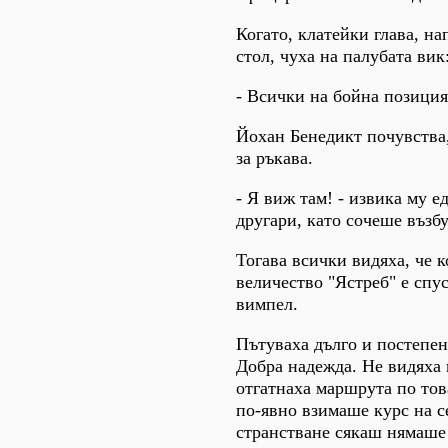
Когато, клатейки глава, н
стол, чуха на палубата вик
- Всички на бойна позиция
Йохан Бенедикт почувства,
за ръкава.
- Я виж там! - извика му е
другари, като сочеше възб
Тогава всички видяха, че 
величество "Ястреб" е спу
вимпел.
Пътуваха дълго и постепен
Добра надежда. Не видяха
отгатнаха маршрута по това
по-явно взимаше курс на с
странстване сякаш нямаше 