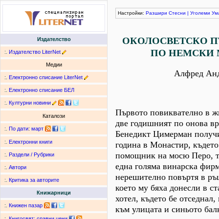
Настройки:
Разшири
Стесни
|
Уголеми
Ум
ОКОЛОСВЕТСКО 
Издателство
ПО НЕМСКИ
:.
Издателство LiterNet
Медии
Алфред Ан
:.
Електронно списание LiterNet
:.
Електронно списание БЕЛ
:.
Културни новини
Първото повиквателно в жи
Каталози
две годишният по онова в
:.
По дати
:
март
Бенедикт Цимерман получи
:.
Електронни книги
година в Монастир, къдет
помощник на мосю Перо, т
:.
Раздели / Рубрики
една голяма винарска фирм
:.
Автори
нерешително повъртя в ръц
:.
Критика за авторите
което му бяха донесли в ст
Книжарници
хотел, където бе отседнал,
:.
Книжен пазар
към улицата и синьото бал
:.
Книгосвят: сравни цени