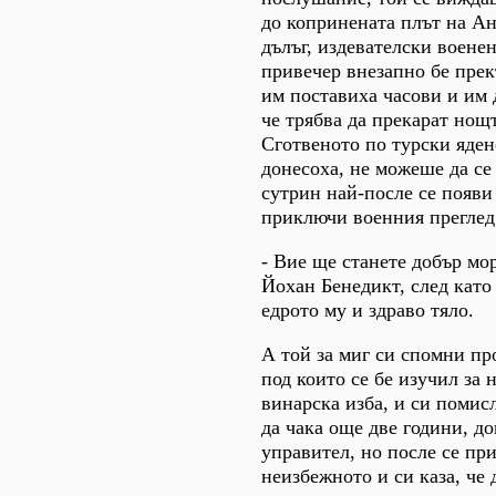
до копринената плът на А
дълъг, издевателски военен
привечер внезапно бе прек
им поставиха часови и им д
че трябва да прекарат нощт
Сготвеното по турски яден
донесоха, не можеше да се
сутрин най-после се появи
приключи военния преглед
- Вие ще станете добър мор
Йохан Бенедикт, след като
едрото му и здраво тяло.
А той за миг си спомни пр
под които се бе изучил за 
винарска изба, и си помисл
да чака още две години, до
управител, но после се пр
неизбежното и си каза, че 