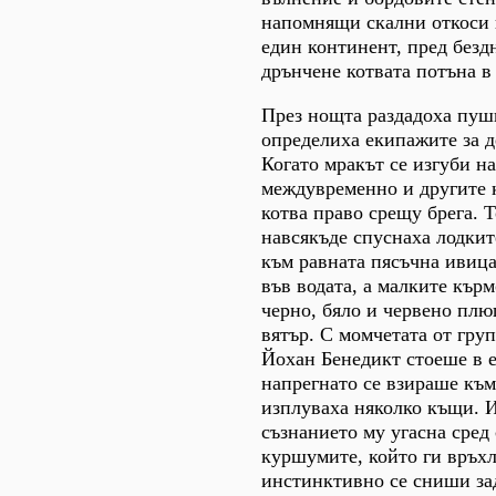
напомнящи скални откоси 
един континент, пред безд
дрънчене котвата потъна в
През нощта раздадоха пуш
определиха екипажите за д
Когато мракът се изгуби на
междувременно и другите 
котва право срещу брега. Т
навсякъде спуснаха лодкит
към равната пясъчна ивица
във водата, а малките кър
черно, бяло и червено пл
вятър. С момчетата от груп
Йохан Бенедикт стоеше в е
напрегнато се взираше към
изплуваха няколко къщи. 
съзнанието му угасна сред
куршумите, който ги връхл
инстинктивно се сниши зад