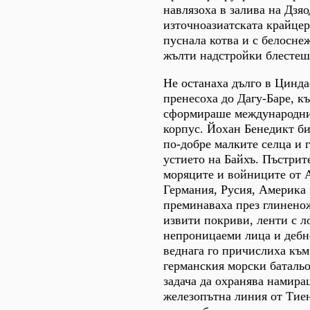
навлязоха в залива на Дзяо
източноазиатската крайцер
пуснала котва и с белосне
жълти надстройки блестеш
Не останаха дълго в Циндао
пренесоха до Дагу-Баре, к
сформираше международни
корпус. Йохан Бенедикт би
по-добре малките селца и 
устието на Байхъ. Пъстри
моряците и войниците от 
Германия, Русия, Америка
преминаваха през глинено
извити покриви, ленти с л
непроницаеми лица и дебн
веднага го причислиха към
германския морски батальо
задача да охранява намира
железопътна линия от Тие