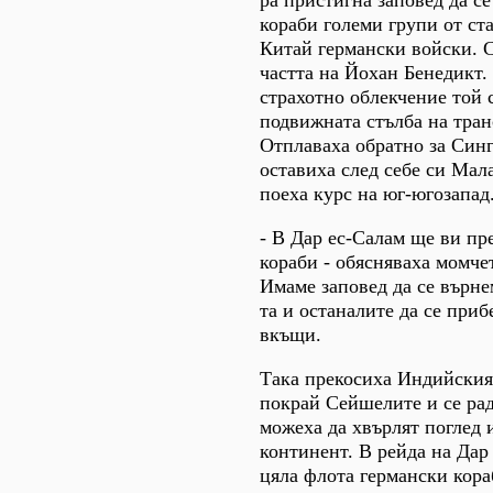
ра пристигна заповед да се
кораби големи групи от ст
Китай германски войски. С
частта на Йохан Бенедикт.
страхотно облекчение той 
подвижната стълба на тран
Отплаваха обратно за Синг
оставиха след себе си Мал
поеха курс на юг-югозапад
- В Дар ес-Салам ще ви пр
кораби - обясняваха момчет
Имаме заповед да се върне
та и останалите да се приб
вкъщи.
Така прекосиха Индийския
покрай Сейшелите и се рад
можеха да хвърлят поглед 
континент. В рейда на Дар
цяла флота германски кора