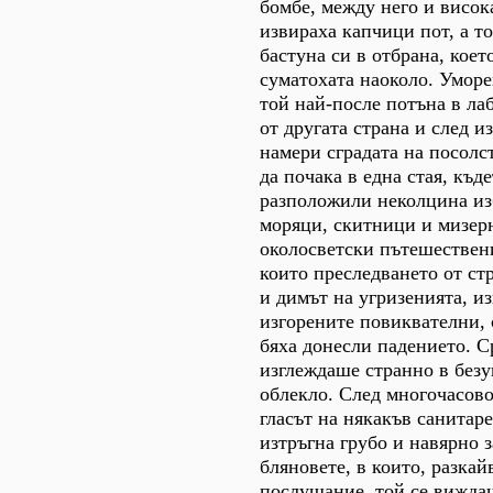
бомбе, между него и висок
извираха капчици пот, а т
бастуна си в отбрана, кое
суматохата наоколо. Уморе
той най-после потъна в ла
от другата страна и след и
намери сградата на посолс
да почака в една стая, къде
разположили неколцина из
моряци, скитници и мизер
околосветски пътешествени
които преследването от ст
и димът на угризенията, из
изгорените повиквателни,
бяха донесли падението. С
изглеждаше странно в безу
облекло. След многочасово
гласът на някакъв санитар
изтръгна грубо и навярно 
бляновете, в които, разкай
послушание, той се вижда