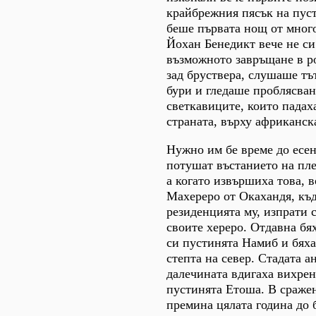
крайбрежния пясък на пус
беше първата нощ от много
Йохан Бенедикт вече не си
възможното завръщане в р
зад бруствера, слушаше тъ
бури и гледаше проблясван
светкавиците, които падах
страната, върху африканска
Нужно им бе време до есент
потушат въстанието на пле
а когато извършиха това, 
Махереро от Окахандя, къд
резиденцията му, изпрати 
своите хереро. Отдавна бях
си пустинята Намиб и бях
степта на север. Стадата а
далечината вдигаха вихрен
пустинята Етоша. В сраже
премина цялата година до 