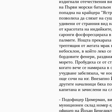
издигнали отечествения ви
на Първи морски батальон
попадна на крайцера "Ястр
позволиха да слязат на суш
удивени от странния вид н
от красотата на индийките
саронги фосфоресцираха в 
палмите. Нощта прекараха 
трептящия от жегата мрак
небосклон, в който леко с
бордовите фенери, раздви
морето. Пробудиха се от с
когато вече се намираха в 
учудване забелязаха, че но
още сочи на юг. Внезапно
другите началници бяха п
капитана и зачислени на с
- Подофицер Цимерман, ви
муниционен склад номер ед
офицер на Йохан Бенедикт