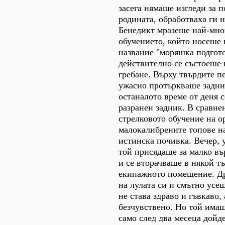
засега нямаше изгледи за 
родината, обработваха ги 
Бенедикт мразеше най-мног
обучението, който носеше
название "моряшка подгото
действително се състоеше 
гребане. Върху твърдите п
ужасно протъркваше заднит
останалото време от деня 
разранен задник. В сравне
стрелковото обучение на о
малокалибрените топове на
истинска почивка. Вечер, 
той присядаше за малко въ
и се вторачваше в някой т
екипажното помещение. Д
на лулата си и смътно усе
не става здраво и гъвкаво,
безчувствено. Но той имаш
само след два месеца дойд