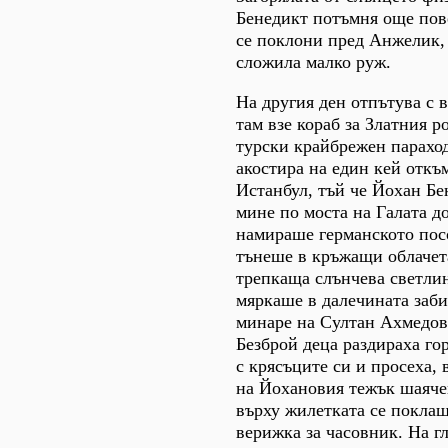
Бенедикт потъмня още пов
се поклони пред Анжелик, 
сложила малко руж.
На другия ден отпътува с 
там взе кораб за Златния р
турски крайбрежен параход
акостира на един кей откъ
Истанбул, тъй че Йохан Бе
мине по моста на Галата до
намираше германското пос
тънеше в кръжащи облачета
трепкаща слънчева светлин
мяркаше в далечината заби
минаре на Султан Ахмедов
Безброй деца раздираха го
с крясъците си и просеха, 
на Йохановия тежък шаячен
върху жилетката се покла
верижка за часовник. На г