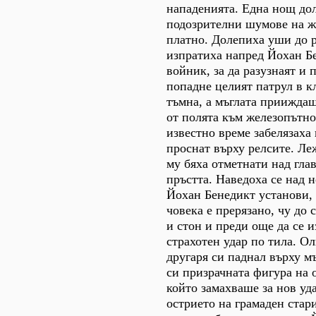
нападенията. Една нощ до
подозрителни шумове на ж
платно. Долепиха уши до р
изпратиха напред Йохан Б
войник, за да разузнаят и 
попадне целият патрул в к
тъмна, а мъглата приижда
от полята към железопътно
известно време забелязаха 
проснат върху релсите. Ле
му бяха отметнати над гла
пръстта. Наведоха се над н
Йохан Бенедикт установи, 
човека е прерязано, чу до 
и стон и преди още да се 
страхотен удар по тила. Ол
другаря си паднал върху мъ
си призрачната фигура на 
който замахваше за нов уда
острието на грамаден стар