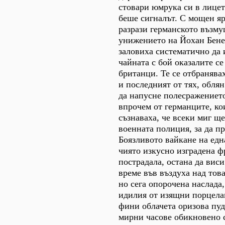
стовари юмрука си в лицет
беше сигналът. С мощен яр
разрази германското възм
унижението на Йохан Бене
заловиха систематично да 
чайната с бой оказалите с
британци. Те се отбранява
и последният от тях, облян
да напусне полесражениет
впрочем от германците, ко
съзнаваха, че всеки миг щ
военната полиция, за да п
Боязливото вайкане на едн
чиято изкусно изградена ф
пострадала, остана да вис
време във въздуха над тов
но сега опорочена наслада
идилия от изящни порцела
фини облачета оризова пуд
мирни часове обикновено с