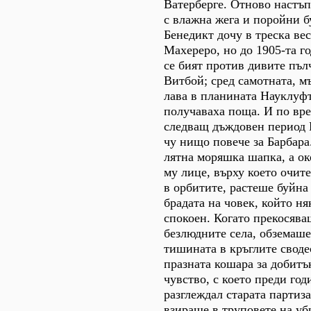
Ватерберге. Отново настъ
с влажна жега и поройни б
Бенедикт дочу в треска вес
Махереро, но до 1905-та г
се бият против дивите пъ
Витбой; сред самотната, м
лава в планината Науклуфт
получаваха поща. И по вре
следващ дъждовен период 
чу нищо повече за Барбара
лятна моряшка шапка, а о
му лице, върху което очит
в орбитите, растеше буйна 
брадата на човек, който ня
спокоен. Когато прекосява
безлюдните села, обземаше
тишината в кръглите своде
празната кошара за добитъ
чувство, с което преди год
разглеждал старата партиза
взираше в труповете на уб