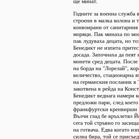
ще минат.
Годните за военна служба 
строени в малка колона и т
конвоирани от санитарния
моряци. Пак минаха по мос
пак лудуваха децата, но т
Бенедикт не изпита притес
досада. Започнаха да пеят 
монети сред децата. После
на борда на "Лорелай", ко
величество, стационарна я
на германския посланик в 
закотвена в рейда на Конс
Бенедикт веднага намери к
предложи пари, след което
франкфуртски кренвирши с
Вълчи глад бе връхлетял Й
сега той стръвно го засища
на готвача. Едва когато из
силна бира, той се присъе