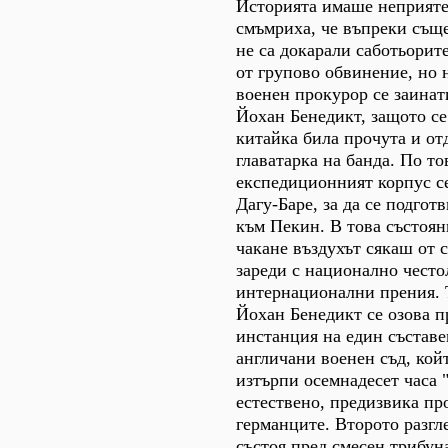
Историята имаше неприяте
смъмриха, че въпреки същ
не са докарали саботьорит
от групово обвинение, но 
военен прокурор се заинат
Йохан Бенедикт, защото се 
китайка била прочута и от
главатарка на банда. По то
експедиционният корпус се
Дагу-Баре, за да се подгот
към Пекин. В това състоя
чакане въздухът сякаш от с
зареди с национално чест
интернационални прения. 
Йохан Бенедикт се озова п
инстанция на един състав
англичани военен съд, койт
изтърпи осемнадесет часа "
естествено, предизвика про
германците. Второто разгл
състоя пред смесен трибуна