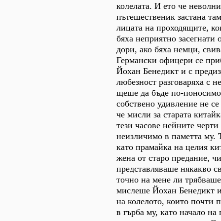
колелата. И ето че неволн
пътешественик застана там 
лицата на проходящите, ко
бяха неприятно засегнати 
дори, ако бяха немци, сви
Германски офицери се при
Йохан Бенедикт и с преди
любезност разговаряха с не
щеше да бъде по-поносимо з
собствено удивление не се
че мисли за старата китайк
тези часове нейните черти 
неизличимо в паметта му. 
като прамайка на целия ки
жена от старо предание, ч
представляваше някакво св
точно на мене ли трябваше 
мислеше Йохан Бенедикт 
на колелото, които почти 
в гърба му, като начало на