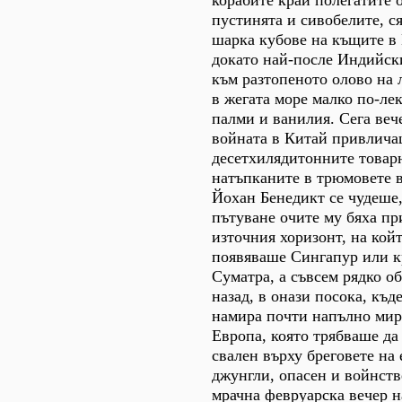
корабите край полегатите 
пустинята и сивобелите, с
шарка кубове на къщите в
докато най-после Индийск
към разтопеното олово на
в жегата море малко по-лек
палми и ванилия. Сега веч
войната в Китай привлича
десетхилядитонните товар
натъпканите в трюмовете 
Йохан Бенедикт се чудеше,
пътуване очите му бяха п
източния хоризонт, на койт
появяваше Сингапур или к
Суматра, а съвсем рядко о
назад, в онази посока, къд
намира почти напълно мир
Европа, която трябваше да 
свален върху бреговете на 
джунгли, опасен и войнств
мрачна февруарска вечер н