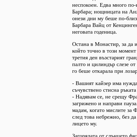
неспокоен. Едва много по-к
Барбара; нощницата на Ан
онези дни му беше по-близ
Барбара Вайц от Кенцинге
неговата годеница.
Остана в Монастир, за да 
който точно в този момент
третия ден възстарият гран
палто и цилиндър слезе от 
го беше откарала при лозар
- Вашият кайзер има нужда 
съчувствено стисна ръката
- Надявам се, не срещу Фр
загрижено и направи пауза.
мадам, когато мислите за 
след това небрежно, без да
лицето му.
Загорялата от слънцето ф