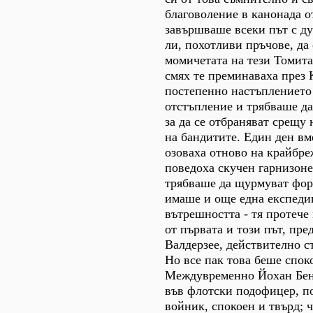
благоволение в канонада о
завършваше всеки път с д
ли, похотливи пръчове, да
момичетата на тези Томита
смях те преминаваха през 
постепенно настъплението 
отстъпление и трябваше да
за да се отбраняват срещу
на бандитите. Един ден вм
озоваха отново на крайбре
поведоха скучен гарнизон
трябваше да щурмуват форт
имаше и още една експеди
вътрешността - тя протече
от първата и този път, пр
Валдерзее, действително с
Но все пак това беше спок
Междувременно Йохан Бен
във флотски подофицер, п
войник, спокоен и твърд; 