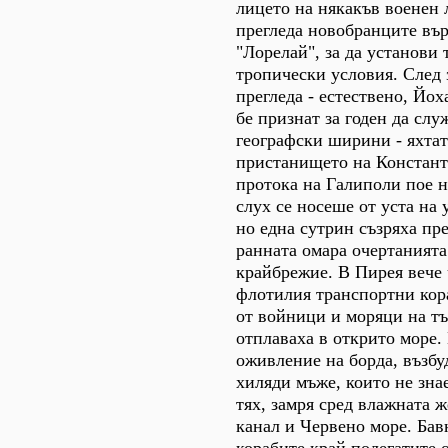
лицето на някакъв военен 
прегледа новобранците вър
"Лорелай", за да установи 
тропически условия. След
прегледа - естествено, Йо
бе признат за годен да сл
географски ширини - яхтат
пристанището на Констант
протока на Галиполи пое н
слух се носеше от уста на 
но една сутрин съзряха пр
ранната омара очертанията
крайбрежие. В Пирея вече
флотилия транспортни кор
от войници и моряци на тъ
отплаваха в открито море.
оживление на борда, възбу
хиляди мъже, които не зна
тях, замря сред влажната 
канал и Червено море. Бав