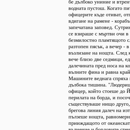
бе дълбоко униние и втрен
водната пустош. Когато пи
офицерите къде отиват, от
вдигане на рамене - корабъ
запечатана заповед. Сутр
се взираше с мъртви очи в 
безмилостно пламтящото с
разтопен пясък, а вечер -
възлизане на нощта. След 
вече близо две седмици, ед
далечината пред носа на к
вълните фина и равна кра
Машините веднага спряха 
дълбока тишина. "Людериц
офицер, който стоеше до 
перилата на борда, и посо
съществуваше нищо друго, 
брегова линия далеч на изт
пълзеше нощта, равномерн
прииждащото от океанскат
вълнение и бордовите стен