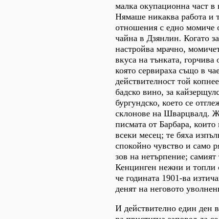
малка окупационна част в 
Нямаше никаква работа и т
отношения с едно момиче 
чайна в Дзянлин. Когато за
настройва мрачно, момичет
вкуса на тънката, горчива 
която сервираха също в ча
действителност той копнее
бадско вино, за кайзерщул
бургундско, което се отгл
склонове на Шварцвалд. 
писмата от Барбара, които
всеки месец; те бяха изпъл
спокойно чувство и само р
зов на нетърпение; самият
Кенцинген нежни и топли с
че годината 1901-ва изти
денят на неговото уволнен
И действително един ден в