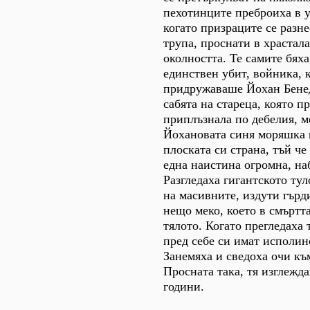
пехотинците преброиха в у
когато призраците се разне
трупа, проснати в храстал
околността. Те самите бяха
единствен убит, войника, 
придружаваше Йохан Бенед
сабята на стареца, която п
приплъзнала по дебелия, м
Йохановата синя моряшка
плоската си страна, тъй че
една наистина огромна, н
Разгледаха гигантското ту
на масивните, издути гърди
нещо меко, което в смъртт
тялото. Когато прегледаха 
пред себе си имат исполин
Занемяха и сведоха очи къ
Просната така, тя изглежд
години.