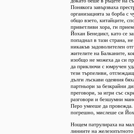
докато беше в ръцете на с
Понякога завързваха прест
организацията за борба с ч
общо взето, китайците, сп
приветливи хора, ги прием
Йохан Бенедикт, като се з
попаднал в тази страна, не
никакъв задоволителен отг
жителите на Балканите, ко
изобщо не можеха да си пр
да приключи с юмручен уд
тези търпеливи, отглеждащ
дълги лъскави одеяния бях
партньори за безкрайни д
преговори, за игри със скр
разговори и безшумни ман
Перо умееше да провежда.
погрешно, мислеше си Йох
Нощем патрулираха на мал
линиите на железопътното т