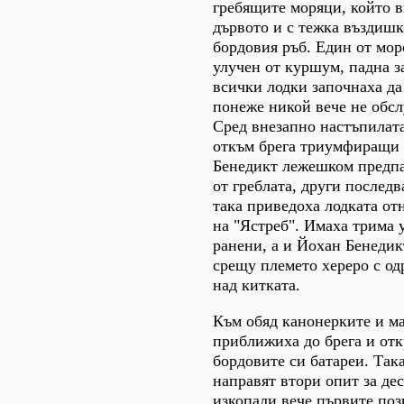
гребящите моряци, който 
дървото и с тежка въздишк
бордовия ръб. Един от мор
улучен от куршум, падна з
всички лодки започнаха да 
понеже никой вече не обс
Сред внезапно настъпилат
откъм брега триумфиращи 
Бенедикт лежешком предпа
от греблата, други послед
така приведоха лодката от
на "Ястреб". Имаха трима 
ранени, а и Йохан Бенедик
срещу племето хереро с од
над китката.
Към обяд канонерките и ма
приближиха до брега и отк
бордовите си батареи. Така
направят втори опит за де
изкопали вече първите по