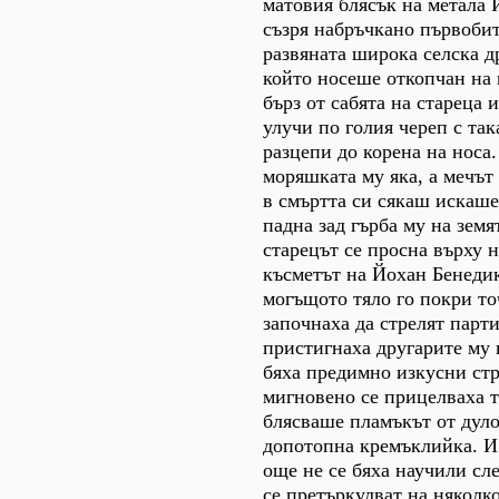
матовия блясък на метала
съзря набръчкано първоби
развяната широка селска д
който носеше откопчан на к
бърз от сабята на стареца 
улучи по голия череп с так
разцепи до корена на носа.
моряшката му яка, а мечът
в смъртта си сякаш искаше
падна зад гърба му на земя
старецът се просна върху н
късметът на Йохан Бенедик
могъщото тяло го покри то
започнаха да стрелят парти
пристигнаха другарите му 
бяха предимно изкусни стр
мигновено се прицелваха т
блясваше пламъкът от дуло
допотопна кремъклийка. И
още не се бяха научили сле
се претъркулват на няколк