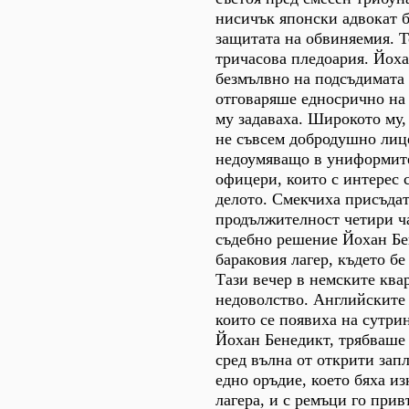
нисичък японски адвокат 
защитата на обвиняемия. 
тричасова пледоария. Йох
безмълвно на подсъдимата
отговаряше едносрично на 
му задаваха. Широкото му,
не съвсем добродушно лиц
недоумяващо в униформит
офицери, които с интерес с
делото. Смекчиха присъдат
продължителност четири ча
съдебно решение Йохан Бе
бараковия лагер, където бе
Тази вечер в немските ква
недоволство. Английските
които се появиха на сутрин
Йохан Бенедикт, трябваше 
сред вълна от открити зап
едно оръдие, което бяха из
лагера, и с ремъци го прив