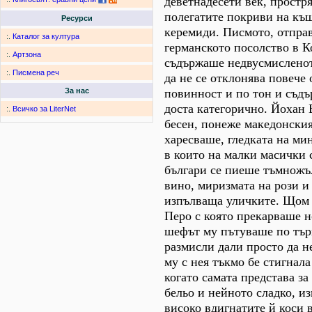
деветнадесети век, простря
полегатите покриви на къщ
Ресурси
керемиди. Писмото, отправ
:.
Каталог за култура
германското посолство в 
:.
Артзона
съдържаше недвусмислено
:.
Писмена реч
да не се отклонява повече 
повинност и по тон и съд
За нас
доста категорично. Йохан
:.
Всичко за LiterNet
бесен, понеже македонски
харесваше, гледката на ми
в които на малки масички 
българи се пиеше тъмножъл
вино, миризмата на рози и
изпълваща уличките. Щом 
Перо с която прекарваше н
шефът му пътуваше по търг
размисли дали просто да н
му с нея тъкмо бе стигнала
когато самата представа з
бельо и нейното сладко, и
високо вдигнатите й коси 