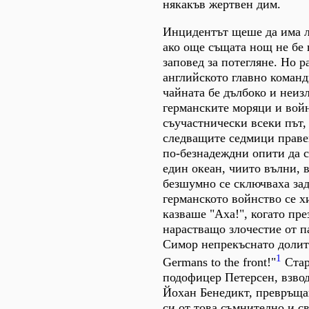
някакъв жертвен дим.
Инцидентът щеше да има 
ако още същата нощ не бе
заповед за потегляне. Но р
английското главно команд
чайната бе дълбоко и неиз
германските моряци и вой
съучастнически всеки път, 
следващите седмици праве
по-безнадеждни опити да с
един океан, чиито вълни, 
безшумно се сключваха зад 
германското войнство се х
казваше "Аха!", когато пре
нарастващо злочестие от п
Симор непрекъснато долит
1
Germans to the front!"
Стар
подофицер Петерсен, взво
Йохан Бенедикт, превръща
си от това съмнително и с