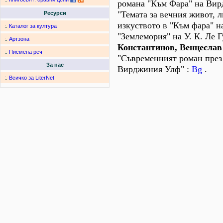
романа "Към Фара" на Ви
"Темата за вечния живот, л
Ресурси
изкуството в "Към фара" н
:.
Каталог за култура
"Землемория" на У. К. Ле 
:.
Артзона
Константинов, Венцеслав
:.
Писмена реч
"Съвременният роман през
За нас
Вирджиния Улф" :
Bg
.
:.
Всичко за LiterNet