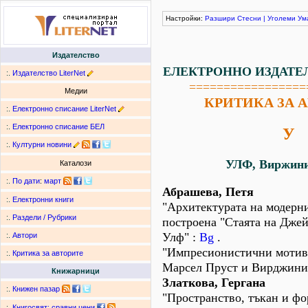
Настройки:
Разшири
Стесни
|
Уголеми
Ум
Издателство
ЕЛЕКТРОННО ИЗДАТЕ
:.
Издателство LiterNet
=================
Медии
КРИТИКА ЗА 
:.
Електронно списание LiterNet
:.
Електронно списание БЕЛ
У
:.
Културни новини
УЛФ, Виржини
Каталози
:.
По дати
:
март
Абрашева, Петя
:.
Електронни книги
"Архитектурата на модерн
:.
Раздели / Рубрики
построена "Стаята на Дже
Улф" :
Bg
.
:.
Автори
"Импресионистични мотиви
:.
Критика за авторите
Марсел Пруст и Вирджини
Книжарници
Златкова, Гергана
:.
Книжен пазар
"Пространство, тъкан и фо
:.
Книгосвят: сравни цени