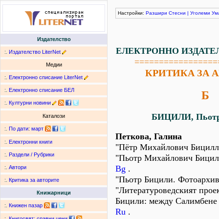
Настройки:
Разшири
Стесни
|
Уголеми
Ум
Издателство
ЕЛЕКТРОННО ИЗДАТЕ
:.
Издателство LiterNet
=================
Медии
КРИТИКА ЗА 
:.
Електронно списание LiterNet
:.
Електронно списание БЕЛ
Б
:.
Културни новини
БИЦИЛИ, Пьотр
Каталози
:.
По дати
:
март
Петкова, Галина
:.
Електронни книги
"Пётр Михайлович Бицилл
:.
Раздели / Рубрики
"Пьотр Михайлович Бицили
Bg
.
:.
Автори
"Пьотр Бицили. Фотоархив
:.
Критика за авторите
"Литературоведският проек
Книжарници
Бицили: между Салимбене
:.
Книжен пазар
Ru
.
:.
Книгосвят: сравни цени