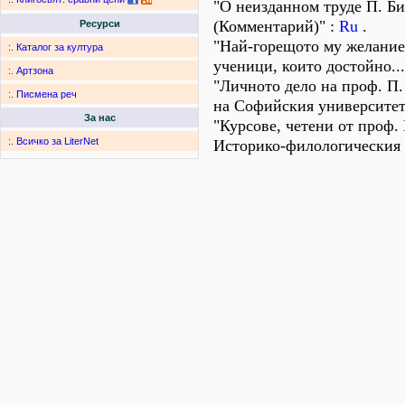
"О неизданном труде П. Б
(Комментарий)" :
Ru
.
Ресурси
"Най-горещото му желание 
:.
Каталог за култура
ученици, които достойно..
:.
Артзона
"Личното дело на проф. П
:.
Писмена реч
на Софийския университет
За нас
"Курсове, четени от проф.
:.
Всичко за LiterNet
Историко-филологическия 