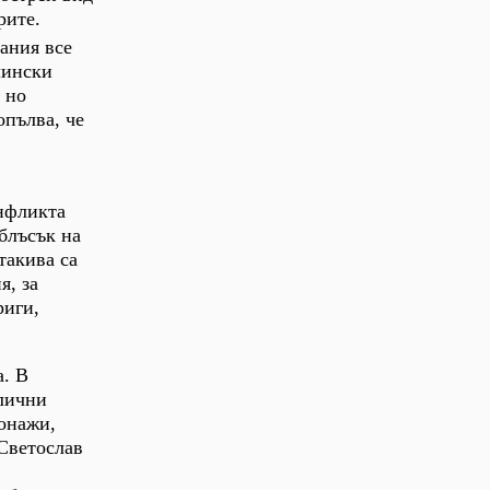
рите.
рания все
лински
 но
опълва, че
онфликта
сблъсък на
такива са
я, за
риги,
а. В
злични
сонажи,
 Светослав