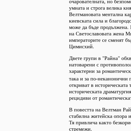
очарователната, но безпом
умната и строга велика кн
Велтмановата ментална ка
киевската сила и благород
може да бъде продължена. 
на Светославовата жена Ми
императорите се сменят бъ
Цимисхий.
Двете групи в "Райна" обх
натоварени с противополож
характерни за романтическ
така и за по-неканонични 
откриват в историческата т
историческата драматургия
рецидиви от романтическат
В повестта на Велтман Рай
стабилна житейска опора и
Тя привлича както безкори
стремежи.