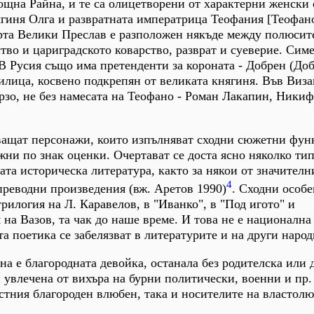
ощна Райна, и те са олицетворени от характерни женски 
ягиня Олга и развратната императрица Теофания [Теофан
рта Велики Преслав е разположен някъде между полюсит
ство и цариградското коварство, разврат и суеверие. Сим
В Русия също има претенденти за короната - Добрен (Доб
лица, косвено подкрепян от великата княгиня. Във Виз
рзо, не без намесата на Теофано - Роман Лакапин, Ники
ващат персонажи, които изпълняват сходни сюжетни фун
ни по знак оценки. Очертават се доста ясно няколко тип
ата историческа литература, както за някои от значителн
4
преводни произведения (вж. Аретов 1990)
. Сходни особе
рилогия на Л. Каравелов, в "Иванко", в "Под игото" и
 на Вазов, та чак до наше време. И това не е национална
а поетика се забелязват в литературите и на други народ
на е благородната девойка, останала без родителска или 
 увлечена от вихъра на бурни политически, военни и пр.
стния благороден влюбен, така и носителите на властол