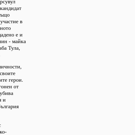
урсувул
 кандидат
също
 участие в
лното
дадено е и
нин - майка
аба Тула,
.
личности,
 своите
ите герои.
гонен от
 убива
я и
България
с
ко-