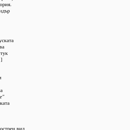
ория.
андър
уската
ва
 тук
.]
и
на
е"
зката
аострен вид