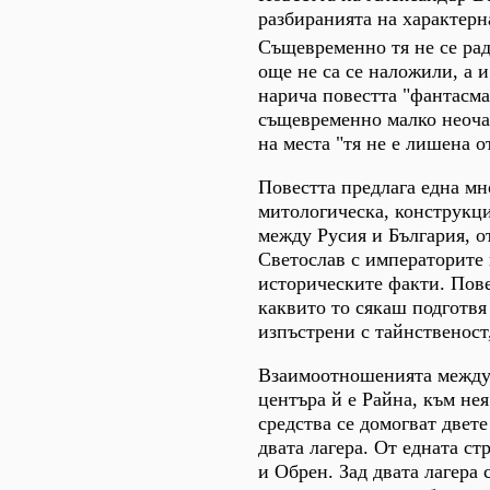
разбиранията на характерн
Същевременно тя не се рад
още не са се наложили, а 
нарича повестта "фантасма
същевременно малко неочак
на места "тя не е лишена о
Повестта предлага една мн
митологическа, конструкци
между Русия и България, от
Светослав с императорите 
историческите факти. Пове
каквито то сякаш подготвя
изпъстрени с тайнственост
Взаимоотношенията между 
центъра й е Райна, към не
средства се домогват двет
двата лагера. От едната ст
и Обрен. Зад двата лагера 