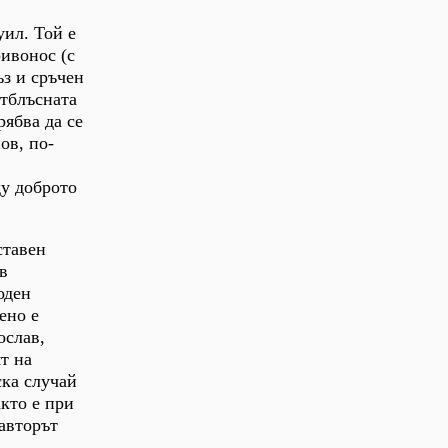
уил. Той е
ривонос (с
ъз и сръчен
отблъсната
рябва да се
ов, по-
ду доброто
ставен
в
оден
ено е
ослав,
т на
ска случай
кто е при
авторът