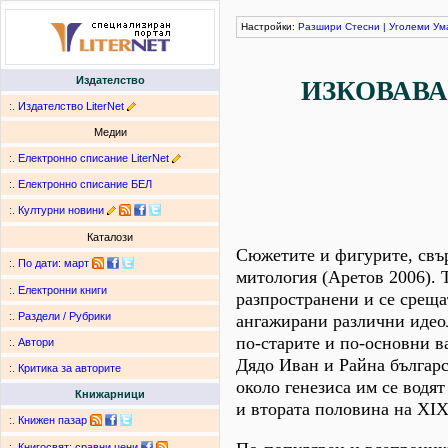
Настройки:
Разшири
Стесни
|
Уголеми
Ум
Издателство
ИЗКОВАВА
:.
Издателство LiterNet
Медии
:.
Електронно списание LiterNet
:.
Електронно списание БЕЛ
:.
Културни новини
Каталози
Сюжетите и фигурите, свър
:.
По дати
:
март
митология (Аретов 2006). 
:.
Електронни книги
разпространени и се среща
:.
Раздели / Рубрики
ангажирани различни идео
по-старите и по-основни ва
:.
Автори
Дядо Иван и Райна българс
:.
Критика за авторите
около генезиса им се водят
Книжарници
и втората половина на ХІХ
:.
Книжен пазар
:.
Книгосвят: сравни цени