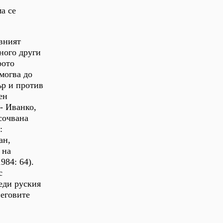
а се
вният
ного други
рото
могва до
ър и против
ен
- Иванко,
сочвана
:
ан,
 на
984: 64).
с
еди руския
неговите