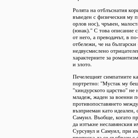
Ролята на отблъснатия кор
въведен с физическия му п
орлов нос), чръвен, малост
(юнак)." С това описание с
от него, а преводачът, в п
отбележи, че на български 
недвусмислено отрицателен
характерните за романтизм
и злото.
Печелещият симпатиите кан
портретно: "Мустак му беше
"хиндурското царство" не 
младеж, жаден за военни п
противопоставянето между
възприеман като идеален,
Самуил. Въобще, когато пр
да изтъкне неславянския и
Сурсувул и Самуил, при 
пропуска да се съобрази с 