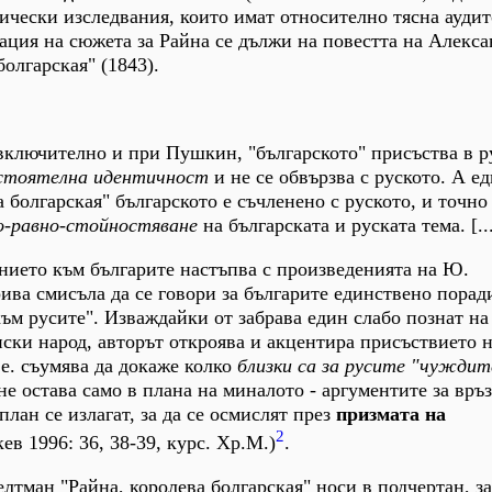
рически изследвания, които имат относително тясна аудит
ция на сюжета за Райна се дължи на повестта на Алекс
олгарская" (1843).
. включително и при Пушкин, "българското" присъства в р
стоятелна идентичност
и не се обвързва с руското. А ед
 болгарская" българското е съчленено с руското, и точно
о-равно-стойностяване
на българската и руската тема. [..
ието към българите настъпва с произведенията на Ю.
рива смисъла да се говори за българите единствено порад
ъм русите". Изваждайки от забрава един слабо познат на
нски народ, авторът откроява и акцентира присъствието 
.е. съумява да докаже колко
близки са за русите "чуждит
не остава само в плана на миналото - аргументите за връ
 план се излагат, за да се осмислят през
призмата на
2
в 1996: 36, 38-39, курс. Хр.М.)
.
лтман "Райна, королева болгарская" носи в подчертан, з