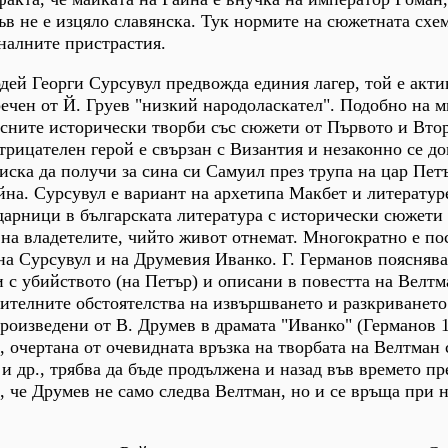
ъв не е изцяло славянска. Тук нормите на сюжетната схем
налните пристрастия.
ей Георги Сурсувул предвожда единия лагер, той е акти
ечен от Й. Груев "низкий народоласкател". Подобно на м
ъсните исторически творби със сюжети от Първото и Вто
трицателен герой е свързан с Византия и незаконно се до
 иска да получи за сина си Самуил през трупа на цар Пет
йна. Сурсувул е вариант на архетипа Макбет и литератур
дарници в българската литература с исторически сюжети 
 на владетелите, чийто живот отнемат. Многократно е по
на Сурсувул и на Друмевия Иванко. Г. Германов пояснява
и с убийството (на Петър) и описани в повестта на Велтм
вителните обстоятелства на извършването и разкриването
произведени от В. Друмев в драмата "Иванко" (Германов 1
а, очертана от очевидната връзка на творбата на Велтман 
и др., трябва да бъде продължена и назад във времето пр
д, че Друмев не само следва Велтман, но и се връща при 