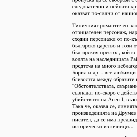
следователно и нейната кр
оказват по-силни от нацио
Типичният романтичен злод
отрицателен персонаж, нар
сходни персонажи от по-к
българско царство и този о
българския престол, който
волята на наследницата Ра
предтеча на много неблаго
Борил и др. - все любимци
близостта между образите 
"Обстоятелствата, свързан
съвпадат по-скоро с дейст
убийството на Асен I, въз
Така че, оказва се, линият
произведенията на Друмев 
писател, да се има предви
исторически източници...