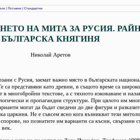
али
|
Потъмни
|
Стандартни
НЕТО НА МИТА ЗА РУСИЯ. РАЙ
БЪЛГАРСКА КНЯГИНЯ
Николай Аретов
зани с Русия, заемат важно място в българската национа
Те са представяни като древни, в същото време са широк
т в многобройни текстове, а с тяхното изковаване и нала
логически и пропагандни структури. При цялото им мно
рианти могат да бъдат сведени до две фигури и разказите
ка царкиня. Не е съвсем ясно кога възникват тези митол
 спорове, но познатите им варианти са късни, свързани с
 век.