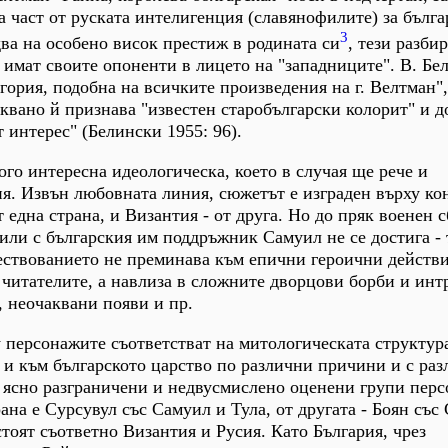
а част от руската интелигенция (славянофилите) за бълга
3
ва на особено висок престиж в родината си
, тези разби
и имат своите опоненти в лицето на "западниците". В. Бе
гория, подобна на всичките произведения на г. Велтман",
вано й признава "известен старобългарски колорит" и д
т интерес" (Белински 1955: 96).
ого интересна идеологическа, което в случая ще рече и
я. Извън любовната линия, сюжетът е изграден върху к
 една страна, и Византия - от друга. Но до пряк военен 
или с българския им поддръжник Самуил не се достига - 
ствованието не преминава към епични героични действи
 читателите, а навлиза в сложните дворцови борби и инт
, неочаквани появи и пр.
персонажите съответстват на митологическата структур
я и към българското царство по различни причини и с ра
е ясно разграничени и недвусмислено оценени групи пер
рана е Сурсувул със Самуил и Тула, от другата - Боян със
стоят съответно Византия и Русия. Като България, чрез