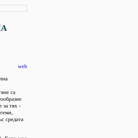
НА
web
лна
о
гане са
гообразие
 за тях -
огеми,
ъс средата