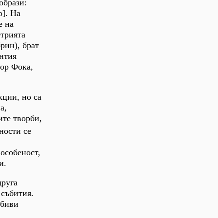
образи:
о]. На
е на
етрията
рин), брат
антия
фор Фока,
кции, но са
а,
ите творби,
ности се
 особеност,
и.
друга
 събития.
юбиви