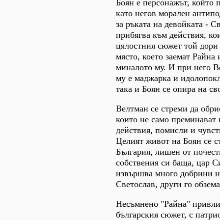
Боян е персонажът, който 
като негов морален антипо
за ръката на девойката - 
прибягва към действия, ко
цялостния сюжет той дори 
място, което заемат Райна 
миналото му. И при него В
му е маджарка и идолопокл
така и Боян се опира на с
Велтман се стреми да обри
които не само преминават 
действия, помисли и чувств
Целият живот на Боян се ст
България, лишен от почест
собствения си баща, цар С
извършва много добрини на
Светослав, други го обзема
Несъмнено "Райна" привлич
българския сюжет, с патри