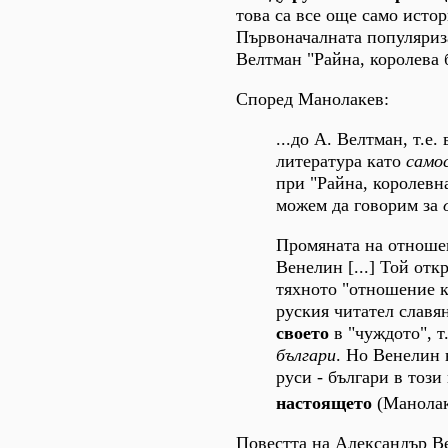
това са все още само исто
Първоначалната популяриза
Велтман "Райна, королева б
Според Манолакев:
...до А. Велтман, т.е
литература като
само
при "Райна, королевна
можем да говорим за
Промяната на отношен
Венелин [...] Той отк
тяхното "отношение к
руския читател славя
своето
в "чуждото", т
българи
. Но Венелин 
руси - българи в този
настоящето
(Манолаке
Повестта на Александър Ве