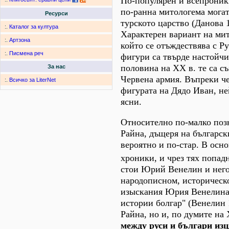
По-популярен и всепроникв
по-ранна митологема могат 
Ресурси
турското царство (Данова 1
:.
Каталог за култура
Характерен вариант на мит
:.
Артзона
който се отъждествява с Ру
:.
Писмена реч
фигури са твърде настойчи
половина на ХХ в. те са с
За нас
Червена армия. Въпреки че
:.
Всичко за LiterNet
фигурата на Дядо Иван, н
ясни.
Относително по-малко позн
Райна, дъщеря на българск
вероятно и по-стар. В осн
хроники, и чрез тях попад
стои Юрий Венелин и него
народописном, историческ
изыскания Юрия Венелина" 
истории болгар" (Венелин 
Райна, но и, по думите на 
между руси и българи изц