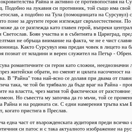
покровителства Райна и активно се противопоставя на С
д. Подобно на лукавия си противник, той също има свой
Светослав, а подобно на Тула (помощницата на Сурсувул) 
ито поне за другите герои изглеждат свръхестествени. По
може да се разглежда като главен герой, въпреки центра
и Светослав. Боян участва и в събитията в Цариград, пре
елтман не обръща внимание на факта, че не е чист славя
онница. Както Сурсувул има предан човек в лицето на б
воя познат от младини и верен служител на Петър - Обрен
сува романтичните си герои като сложни, нееднозначни 
през житейски обрати, но сменят и цялата насоченост на
а. В "Райна" това най-ясно се долавя при двама от главн
ича така, че той би трябвало да бъде враг на Райна - про
ите на властта, чрез магия той фактически от разстояние
имеон. Но съвестта му започва да го мъчи, той се промен
 Райна и на родината си. С едни намерения тръгва към 
т, когато пристига в Преслав.
а една част от възрожденската аудитория преди всичко 
отичния си патос и с така актуалното изображение на рус