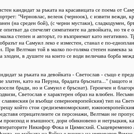
истен кандидат за ръката на красавицата се поема от Сам
ортрет: "Черновлас, велеок (черноок), с извити вежди, к
анен (на среден бой), (с черни мустаки), сладкодумен, бр
е опитват да спечелят симпатиите на девойката, но тя е 
о-малка степен и авторът, го възприемат като негативно. Т
образът на Самуил леко е изместен, станал е по-едноплан
. При Велтман той в малко по-голяма степен намеква за
а злодеи, в душите на които се води величава борба меж
дидат за ръката на девойката - Светослав - също е пред
 златен, като на Перуна, брадата бръсната..." (защото и 
носели бради, но и Самуил е бръснат). Героичен и благор
одвизи, Светослав е характерен образ на влюбен. Несъмн
 славянския (и въобще северноевропейския) тип на Свет
 срещу който стои средиземноморският, южноевропейския
едставя отрицателните си персонажи, Велтман не пропу
м произход и външност, дори обикновено и негръцкия, ка
императорите Никифор Фока и Цимисхий. Същевременно 
факта, че майката на Райна е внучка на император Роман,