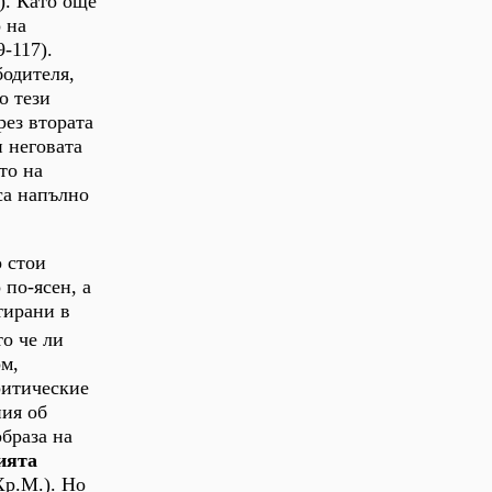
). Като още
 на
-117).
бодителя,
о тези
рез втората
и неговата
то на
са напълно
о стои
 по-ясен, а
тирани в
то че ли
м,
ритические
ния об
образа на
ията
Хр.М.). Но