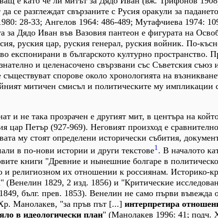
ащ е като че ли митът за Дядо Иван (вж. Трифонов 1908
да се разглеждат свързаните с Русия оракули за падането
980: 28-33; Ангелов 1964: 486-489; Мутафчиева 1974: 109
а за Дядо Иван във Вазовия пантеон е фигурата на Осво
сия, руския цар, руския генерал, руския войник. По-късн
во експонирани в българското културно пространство. П
ъзнателно и целенасочено свързвани със Съветския съюз 
 съществуват спорове около хронологията на възникване
ейният митичен смисъл и политическите му импликации 
ат и не така прозрачен е другият мит, в центъра на койт
ия цар Петър (927-969). Неговият произход е сравнително
овата му стоят определени исторически събития, докумен
1
нали в по-нови истории и други текстове
. В началото ка
вите книги "Древние и нынешние болгаре в политическо
о и религиозном их отношении к россиянам. Историко-к
(Венелин 1829, 2 изд. 1856) и "Критические исследова
1849, бълг. прев. 1853). Венелин не само първи въвежда 
Хр. Манолакев, "за пръв път [...]
интерпретира отношен
яло в идеологически план
" (Манолакев 1996: 41; подч. 