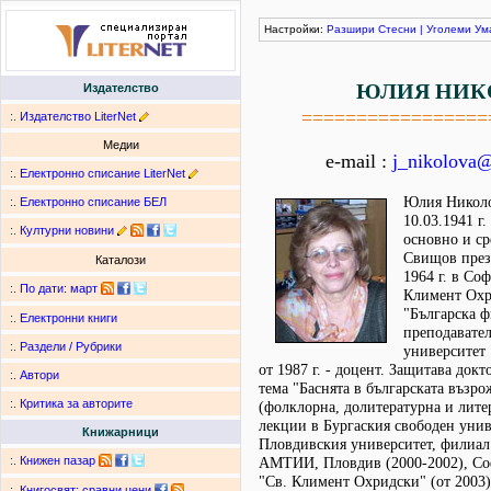
Настройки:
Разшири
Стесни
|
Уголеми
Ум
ЮЛИЯ НИК
Издателство
=================
:.
Издателство LiterNet
Медии
e-mail :
j_nikolova
:.
Електронно списание LiterNet
Юлия Николо
:.
Електронно списание БЕЛ
10.03.1941 г
:.
Културни новини
основно и ср
Свищов през 
Каталози
1964 г. в Со
:.
По дати
:
март
Климент Охр
"Българска ф
:.
Електронни книги
преподавате
:.
Раздели / Рубрики
университет
от 1987 г. - доцент. Защитава докт
:.
Автори
тема "Баснята в българската възро
:.
Критика за авторите
(фолклорна, долитературна и литер
лекции в Бургаския свободен унив
Книжарници
Пловдивския университет, филиал 
:.
Книжен пазар
АМТИИ, Пловдив (2000-2002), Со
"Св. Климент Охридски" (от 2003)
:.
Книгосвят: сравни цени