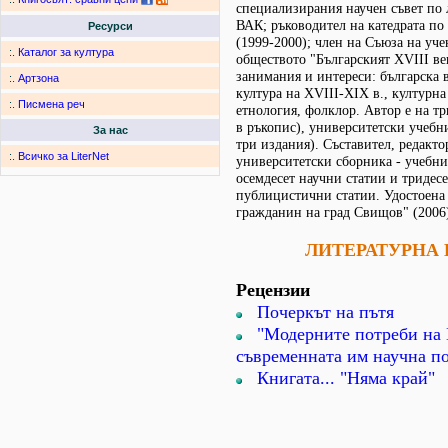
специализирания научен съвет по
ВАК; ръководител на катедрата по
Ресурси
(1999-2000); член на Съюза на уче
:.
Каталог за култура
обществото "Българският ХVІІІ в
занимания и интереси: българска 
:.
Артзона
култура на ХVІІІ-ХІХ в., културна
:.
Писмена реч
етнология, фолклор. Автор е на тр
в ръкопис), университетски учебн
За нас
три издания). Съставител, редакто
:.
Всичко за LiterNet
университетски сборника - учебни
осемдесет научни статии и тридес
публицистични статии. Удостоена 
гражданин на град Свищов" (2006
ЛИТЕРАТУРНА
Рецензии
Почеркът на пътя
"Модерните потреби на 
съвременната им научна п
Книгата... "Няма край"