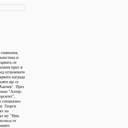
 гимназия,
алистика и
ървата си
иалния приз в
ред отличените
ървата награда
която ще се
 Ханчев". През
ение "Алтер-
ерситет",
 в специално
и. Георги
кт на
ът му "Ния,
излиза от
 която