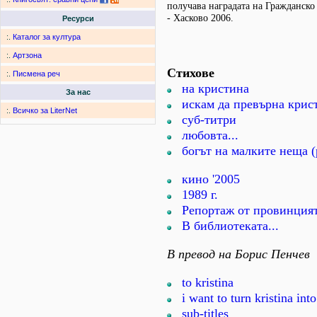
получава наградата на Гражданск
- Хасково 2006.
Ресурси
:.
Каталог за култура
:.
Артзона
Стихове
:.
Писмена реч
на кристина
За нас
искам да превърна крист
:.
Всичко за LiterNet
суб-титри
любовта...
богът на малките неща 
кино '2005
1989 г.
Репортаж от провинция
В библиотеката...
В превод на Борис Пенчев
to kristina
i want to turn kristina int
sub-titles