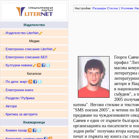
Настройки:
Разшири
Стесни
|
Уголеми
Ум
Издателство
:.
Издателство LiterNet
Медии
:.
Електронно списание LiterNet
Георги Савче
:.
Електронно списание БЕЛ
профил "Лите
:.
Културни новини
масова кому
литературна 
Каталози
литературния
:.
По дати
:
март
автори в Нац
в национални
:.
Електронни книги
събудим", а 
:.
Раздели / Рубрики
2005 получав
натива". Негови стихове и текстов
:.
Автори
"SMS поезия 2005", и четени по Б
:.
Критика за авторите
предаване на чуждоезиковите секц
Савчев е един от първите българс
Книжарници
организацията на писателите и пое
:.
Книжен пазар
зодия риби" получава втора награ
печат и първата му книга със стих
:.
Книгосвят: сравни цени