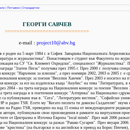
али
|
Потъмни
|
Стандартни
ГЕОРГИ САВЧЕВ
=============================
e-mail :
project10@abv.bg
в е роден на 5 март 1984 г. в София. Завършва Националната Априловска
ратура и журналистика". Понастоящем е студент във Факултета по журн
никация на СУ "Св. Климент Охридски", специалност "Журналистика". П
награда "Златен Пегас" получава през 1995 г. През 2000 г. получава спец
 конкурс "Наръчник за илюзии", а през ноември 2002, 2003 и 2005 г. е с
ионалния конкурс за поезия "Веселин Ханчев". През 2003 е носител на п
я конкурс за есе на издателска къща "Анубис" на тема "Литературата, в 
през 2004 - на трета награда на Националния конкурс за поезия "Веселин
а трета награда и в поетичния конкурс "Алтерика" на Национално сдруж
е са публикувани във в. "Сега", "Литературен вестник", "Софийски унив
НР и радио TSR. Есето му "Когато песента ти докосва Създателят" звучи
ии на Радио TSR, преведено на над 15 езика от международните редакци
ки автори, публикували свои произведения в рамките на виртуалния прое
тите от Централна и Източна Европа "local minds". През май 2006 разказ
да на Националния конкурс за разказ "Рашко Сугарев". През януари 2006 
ове "кристина" (на български и на английски в превод на Борис Пенчев),