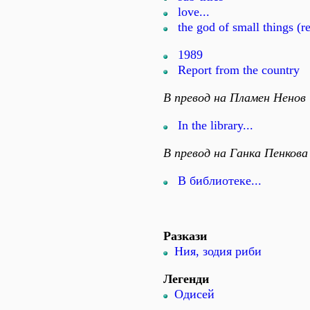
love...
the god of small things (r
1989
Report from the country
В превод на Пламен Ненов
In the library...
В превод на Ганка Пенкова
В библиотеке...
Разкази
Ния, зодия риби
Легенди
Одисей