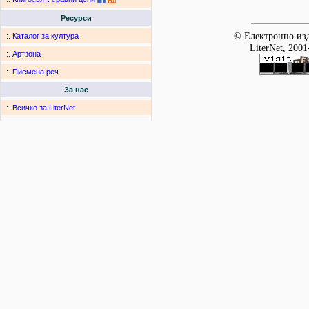
Ресурси
© Електронно изд
:.
Каталог за култура
LiterNet, 2001
:.
Артзона
:.
Писмена реч
За нас
:.
Всичко за LiterNet