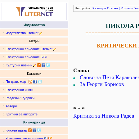
Настройки:
Разшири
Стесни
|
Уголеми
Ум
НИКОЛА Р
Издателство
=================
:.
Издателство LiterNet
Медии
КРИТИЧЕСКИ 
:.
Електронно списание LiterNet
:.
Електронно списание БЕЛ
:.
Културни новини
Слова
Каталози
Слово за Петя Караколе
:.
По дати
:
март
За Георги Борисов
:.
Електронни книги
:.
Раздели / Рубрики
:.
Автори
* * *
:.
Критика за авторите
Критика за Никола Радев
Книжарници
:.
Книжен пазар
:.
Книгосвят: сравни цени