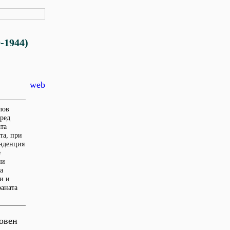
1944)
web
лов
ред
та
та, при
енденция
е
ни
а
и и
раната
новен