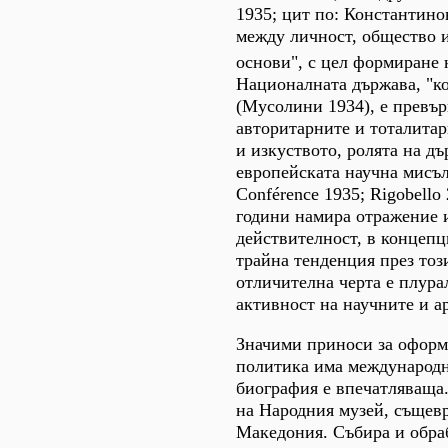
1935; цит по: Константино
между личност, общество и
основи", с цел формиране 
Националната държава, "коя
(Мусолини 1934), е превър
авторитарните и тоталита
и изкуството, ролята на д
европейската научна мисъл 
Conférence 1935; Rigobell
години намира отражение 
действителност, в концепц
трайна тенденция през тоз
отличителна черта е плура
активност на научните и а
Значими приноси за оформ
политика има международн
биография е впечатляваща.
на Народния музей, същев
Македония. Събира и обра