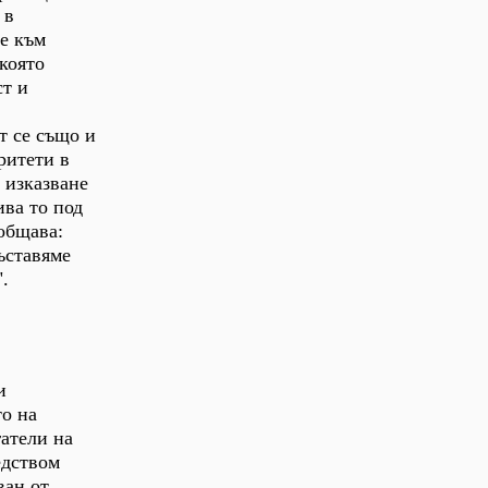
 в
не към
която
т и
т се също и
ритети в
 изказване
ива то под
общава:
ъставяме
.
и
о на
гатели на
едством
ван от