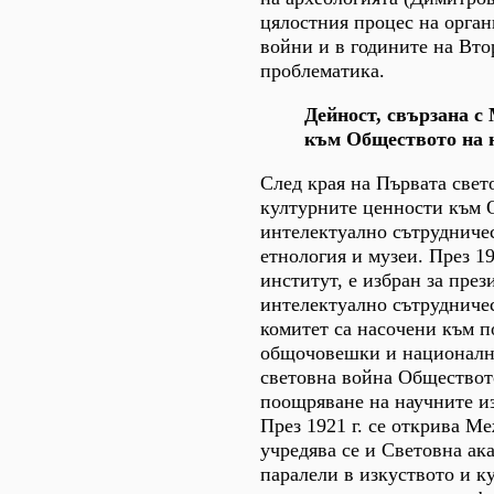
цялостния процес на орган
войни и в годините на Вто
проблематика.
Дейност, свързана с
към Обществото на 
След края на Първата свет
културните ценности към 
интелектуално сътрудничес
етнология и музеи. През 19
институт, е избран за пре
интелектуално сътрудниче
комитет са насочени към 
общочовешки и национални
световна война Обществот
поощряване на научните из
През 1921 г. се открива М
учредява се и Световна ак
паралели в изкуството и к