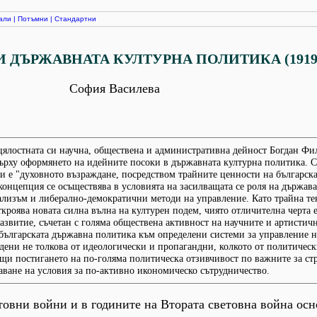
али
|
Потъмни
|
Стандартни
 ДЪРЖАВНАТА КУЛТУРНА ПОЛИТИКА (1919-
София Василева
цялостната си научна, обществена и административна дейност Богдан Фи
ърху оформянето на идейните посоки в държавната културна политика. С
 е "духовното възраждане, посредством трайните ценности на българска
концепция се осъществява в условията на засилващата се роля на държава
ализъм и либерално-демократични методи на управление. Като трайна т
ткроява новата силна вълна на културен подем, чиято отличителна черта 
азвитие, съчетан с голяма обществена активност на научните и артистич
българската държавна политика към определени системи за управление н
дени не толкова от идеологически и пропагандни, колкото от политическ
и постигането на по-голяма политическа отзивчивост по важните за ст
ване на условия за по-активно икономическо сътрудничество.
товни войни и в годините на Втората световна война ос