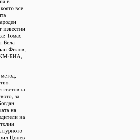
па в
 която все
ята
народен
ат известни
са: Томас
т Бела
гдан Филов,
НБКМ-БИА,
 метод,
тво.
и световна
вото, за
Богдан
ката на
одители на
ателни
ултурното
ирил Цонев