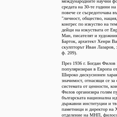
международните научни фо
средата на 30-те години н
повече се съсредоточава 
"личност, общество, нация
конгрес по изкуство на тем
дейци на изкуствата от Ев
Ман, писателят и художни
Барток, архитект Хенри Ва
скулпторът Иван Лазаров,
ф. 209).
През 1936 г. Богдан Филов
популяризиран в Европа о
Широко дискусионен харак
значимост, отнасящи се за
системата от ценности, ко
Филов организира голям пу
българската национална ид
държавни институции и тв
паметници и директор на 
отделение на МНП, филосо