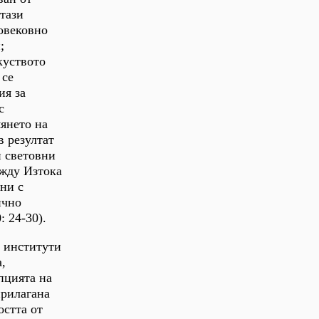
тази
новековно
;
куството
 се
ия за
с
янето на
в резултат
и световни
ежду Изтока
ни с
ично
: 24-30).
е институти
,
пцията на
прилагана
остта от