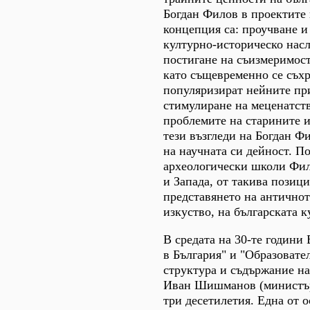
Богдан Филов в проектите 
концепция са: проучване и
културно-историческо насл
постигане на съизмеримост
като същевременно се съхр
популяризират нейните при
стимулиране на меценатст
проблемите на старините и
тези възгледи на Богдан Фи
на научната си дейност. П
археологически школи Фил
и Запада, от такива позиц
представянето на античнот
изкуство, на българската к
В средата на 30-те години
в България" и "Образовате
структура и съдържание на
Иван Шишманов (министър 
три десетилетия. Една от 