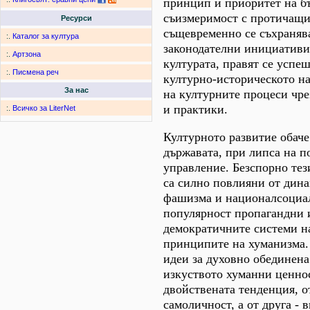
принцип и приоритет на бъ
съизмеримост с протичащи
Ресурси
същевременно се съхраняв
:.
Каталог за култура
законодателни инициативи
:.
Артзона
културата, правят се успе
:.
Писмена реч
културно-историческото на
За нас
на културните процеси чре
и практики.
:.
Всичко за LiterNet
Културното развитие обаче
държавата, при липса на 
управление. Безспорно тез
са силно повлияни от дина
фашизма и националсоциали
популярност пропагандни 
демократичните системи на
принципите на хуманизма.
идеи за духовно обединена
изкуството хуманни ценнос
двойствената тенденция, от
самоличност, а от друга -