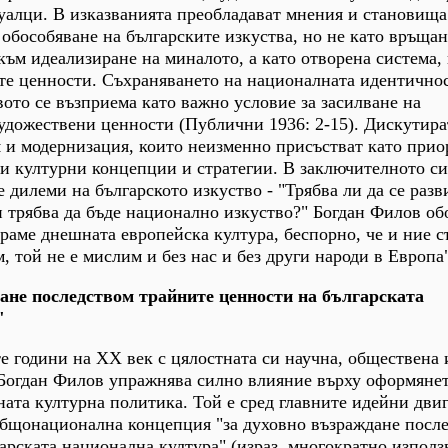
уалци. В изказванията преобладават мнения и становища
обособяване на българските изкуства, но не като връща
към идеализиране на миналото, а като отворена система, 
е ценности. Съхраняването на националната идентичнос
вото се възприема като важно условие за засилване на
удожествени ценности (Публични 1936: 2-15). Дискутира
 и модернизация, които неизменно присъстват като прио
и културни концепции и стратегии. В заключителното си
 дилеми на българското изкуство - "Трябва ли да се разв
и трябва да бъде национално изкуство?" Богдан Филов об
раме днешната европейска култура, беспорно, че и ние с
, той не е мислим и без нас и без други народи в Европа"
ане последством трайните ценности на българската
"
те години на ХХ век с цялостната си научна, обществена 
Богдан Филов упражнява силно влияние върху оформянет
ата културна политика. Той е сред главните идейни дви
общонационална концепция "за духовно възраждане посл
арската национална култура" (израз, многократно използ