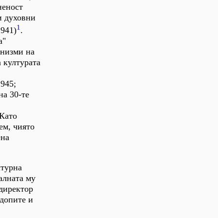
неност
и духовни
1
1941)
.
а"
анизми на
 културата
1945;
на 30-те
 Като
ем, чиято
ена
лтурна
алната му
 директор
допите и