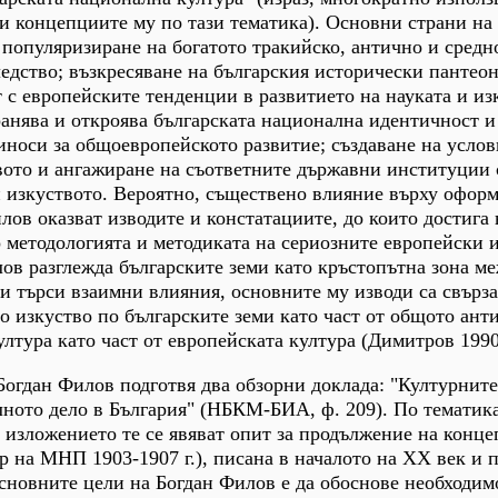
и концепциите му по тази тематика). Основни страни на 
 популяризиране на богатото тракийско, антично и сред
едство; възкресяване на българския исторически пантеон
 с европейските тенденции в развитието на науката и из
анява и откроява българската национална идентичност и
носи за общоевропейското развитие; създаване на услов
вото и ангажиране на съответните държавни институции 
 изкуството. Вероятно, съществено влияние върху оформ
лов оказват изводите и констатациите, до които достига 
о методологията и методиката на сериозните европейски 
ов разглежда българските земи като кръстопътна зона м
ии търси взаимни влияния, основните му изводи са свърза
о изкуство по българските земи като част от общото ант
ултура като част от европейската култура (Димитров 1990
 Богдан Филов подготвя два обзорни доклада: "Културнит
лното дело в България" (НБКМ-БИА, ф. 209). По тематика
 изложението те се явяват опит за продължение на конце
на МНП 1903-1907 г.), писана в началото на ХХ век и 
основните цели на Богдан Филов е да обоснове необходим