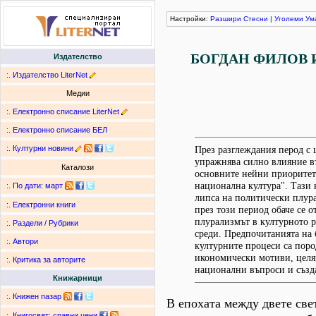
Настройки:
Разшири
Стесни
|
Уголеми
Ум
БОГДАН ФИЛОВ И
Издателство
:.
Издателство LiterNet
Медии
:.
Електронно списание LiterNet
:.
Електронно списание БЕЛ
:.
Културни новини
През разглеждания перод с 
упражнява силно влияние в
Каталози
основните нейни приоритети
национална култура". Тази 
:.
По дати
:
март
липса на политически плур
:.
Електронни книги
през този период обаче се о
плурализмът в културното р
:.
Раздели / Рубрики
среди. Предпочитанията на 
:.
Автори
културните процеси са поро
икономически мотиви, целящ
:.
Критика за авторите
национални въпроси и създа
Книжарници
:.
Книжен пазар
В епохата между двете све
:.
Книгосвят: сравни цени