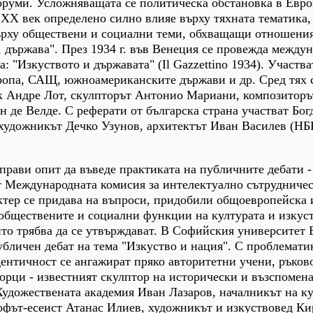
руми. Усложняващата се политическа обстановка в Евро
а ХХ век определено силно влияе върху тяхната тематика,
върху обществени и социални теми, обхващащи отношени
, държава". През 1934 г. във Венеция се провежда между
а: "Изкуството и държавата" (Il Gazzettino 1934). Участв
ропа, САЩ, южноамериканските държави и др. Сред тях 
к Андре Лот, скулпторът Антонио Мариани, композиторъ
н де Велде. С реферати от българска страна участват Бо
 художникът Дечко Узунов, архитектът Иван Василев (
 прави опит да въведе практиката на публичните дебати -
т Международната комисия за интелектуално сътрудничес
тер се придава на въпроси, придобили общоевропейска 
 обществените и социални функции на културата и изкуст
ито трябва да се утвърждават. В Софийския университет 
бличен дебат на тема "Изкуство и нация". С проблемати
ентичност се ангажират пряко авторитетни учени, ръков
орци - известният скулптор на исторически и възспомен
Художествената академия Иван Лазаров, началникът на к
фът-есеист Атанас Илиев, художникът и изкуствовед К