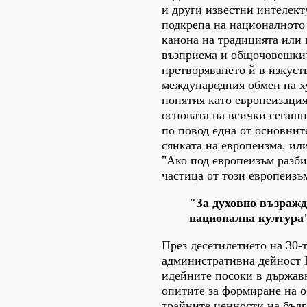
и други известни интелект
подкрепа на националното 
канона на традицията или 
възприема и общочовешкит
претворяването й в изкуст
международния обмен на х
понятия като европеизация
основата на всички сегашн
по повод една от основните
сянката на европеизма, ил
"Ако под европеизъм разби
частица от този европеизъм
"За духовно възражд
национална култура
През десетилетието на 30-
административна дейност 
идейните посоки в държавн
опитите за формиране на 
трайните ценности на бълг