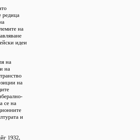
ато
е редица
на
лемите на
равляване
пейски идеи
ля на
и на
странство
озиции на
щите
иберално-
а се на
ционните
ултурата и
йг 1932,