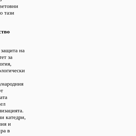
световни
о тази
ство
 защита на
ет за
огия,
еологически
ународния
от
ата
цел
лизацията.
ни катедри,
ния и
ра в