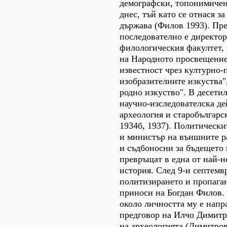
демографски, топонимичен 
днес, тъй като се отнася з
държава (Филов 1993). Пр
последователно е директор
филологическия факултет,
на Народното просвещение 
известност чрез културно-
изобразителните изкуства"
родно изкуство". В десети
научно-изследователска де
археология и старобългарск
1934б, 1937). Политически
и министър на външните ра
и съдбоносни за бъдещето 
превръщат в една от най-н
история. Cлед 9-и септемвр
политизирането и пропаган
приноси на Богдан Филов. 
около личността му е напр
предговор на Илчо Димитро
на археологията (Димитров