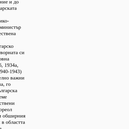
ние и до
гарската
ико-
 министър
ествена
гарско
творната си
овна
, 1934а,
940-1943)
телно важни
а, го
ългарска
еме
ествени
 ореол
 и обширния
 в областта
в