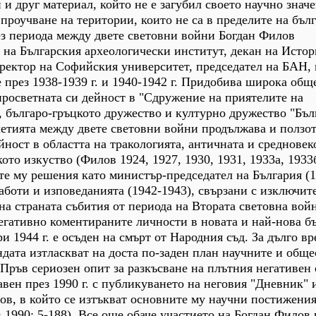
и друг материал, който не е загубил своето научно значе
а проучване на територии, които не са в пределите на бъл
ез периода между двете световни войни Богдан Филов
 на Българския археологически институт, декан на Истор
 ректор на Софийския университет, председател на БАН,
през 1938-1939 г. и 1940-1942 г. Придобива широка общ
просветната си дейност в "Сдружение на приятелите на
, българо-гръцкото дружество и културно дружество "Бъл
летията между двете световни войни продължава и ползо
йност в областта на тракологията, античната и средновек
ото изкуство (Филов 1924, 1927, 1930, 1931, 1933а, 1933б
те му решения като министър-председател на България (1
боти и изповеданията (1942-1943), свързани с изключи
на страната събития от периода на Втората световна войн
егативно коментираните личности в новата и най-нова б
и 1944 г. е осъден на смърт от Народния съд. За дълго вр
дата изтласкват на доста по-заден план научните и общ
Пръв сериозен опит за разкъсване на плътния негативен
авен през 1990 г. с публикуването на неговия "Дневник"
в, в който се изтъкват основните му научни постижения
 1990: 5-188). Все още обаче участието на Богдан Филов 