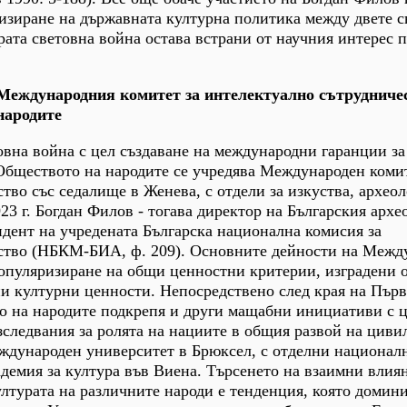
изиране на държавната културна политика между двете 
рата световна война остава встрани от научния интерес п
 Международния комитет за интелектуално сътрудниче
народите
овна война с цел създаване на международни гаранции за
Обществото на народите се учредява Международен комит
тво със седалище в Женева, с отдели за изкуства, археол
23 г. Богдан Филов - тогава директор на Българския арх
зидент на учредената Българска национална комисия за
ство (НБКМ-БИА, ф. 209). Основните дейности на Межд
популяризиране на общи ценностни критерии, изградени 
 културни ценности. Непосредствено след края на Първ
о на народите подкрепя и други мащабни инициативи с 
следвания за ролята на нациите в общия развой на циви
еждународен университет в Брюксел, с отделни национал
адемия за култура във Виена. Търсенето на взаимни влия
ултурата на различните народи е тенденция, която домини