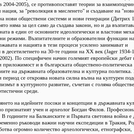
в 2004-2005), се противопоставят теории за взаимоподчи
 нация, за "революция в мисленето" и създаване на "нов
на нови обществени системи и нови генерации (Дитрих 
то няма за цел само да създава закони, но и да възпитав
ната в един от основните идеологически и властови мех
рни режими. Възпитателните и образователни функции на
ържавата и нацията в тези процеси усилено занимават и
в десетилетието на 30-те години на ХХ век (Jager 1934-
o 2002). По специфичен начин големият европейски дебат 
и приложимост и в българската обществено-политическа
иите на държавната образователна и културна политика.
и период се откроява новата силна вълна на културен под
лизмът в културното развитие, съчетан с голяма обществ
ртистични среди.
янето на идейните посоки и концепции в държавната ку
о признатият учен и археолог Богдан Филов. Професион
 В годините на Балканските и Първата световна война е
ременно ръководи важни научни експедиции в Тракия, Ро
ботва огромно количество археологически, етнографски,