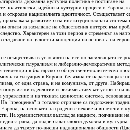
лгарската държавна културна политика е постигане на
те политически, идейни и културни процеси в Европа, к
а и откроява националната идентичност. Осъществяват с
, продължава развитието на институционалната система 
шни опити за засилване на обществения интерес към проб
следство. Характерен за този период е стремежът за нап
з създаване на цялостни концепции на основата на евро
 се осъществява в условията на все по-засилващата се ро
политически плурализъм и либерално-демократични метод
и тенденции в българското обществено-политическо про
мичната ситуация в Европа, белязана от нарастващите п
зма, от една страна, и на комунизма, от друга. Набира
и популистки идеологии и режими атакуват устоите на л
 управление и на тяхната ценностна система, основаващ
 На "преоценка" и тотално отричане са подложени тради
 Европа, на основата на градени с векове и вплетени в к
ти. На хуманистичния възглед за нациите, подчинени на
 една страна, да подчертават своята духовна и културна
 винаги да търсят по-висши наднационални общности (Цва