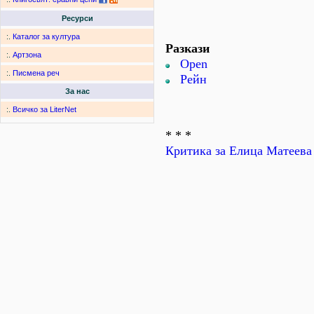
Ресурси
:.
Каталог за култура
Разкази
:.
Артзона
Open
:.
Писмена реч
Рейн
За нас
:.
Всичко за LiterNet
* * *
Критика за Елица Матеева