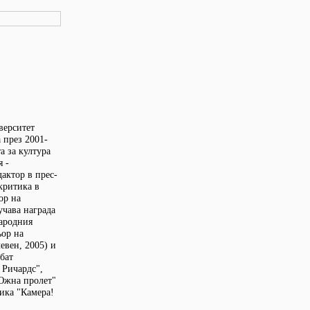
верситет
 през 2001-
а за култура
я -
дактор в прес-
критика в
ор на
учава награда
народния
ьор на
евен, 2005) и
ебат
 Ричардс",
"Южна пролет"
зика "Камера!