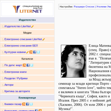
Настройки:
Разшири
Стесни
|
Уголеми
Ум
Издателство
:.
Издателство LiterNet
Медии
:.
Електронно списание LiterNet
Елица Матеева
:.
Електронно списание БЕЛ
(спец. Право) 
:.
Културни новини
2002 г. специа
във в. "Позвън
Каталози
"Литературен в
:.
По дати
:
март
бюлетина на МТ
Националния с
:.
Електронни книги
професионална
:.
Раздели / Рубрики
за Млад актьо
семинар за млади критици Порто -
:.
Автори
спектакъла "Stereo love", чийто т
:.
Критика за авторите
е включен в книгата "Нова българск
"Червената къща", София, както и
Книжарници
Италия. През 2005 г. е нейният де
:.
Книжен пазар
(Хасково, 2006). От юли 2006 г. р
Музика!".
:.
Книгосвят: сравни цени