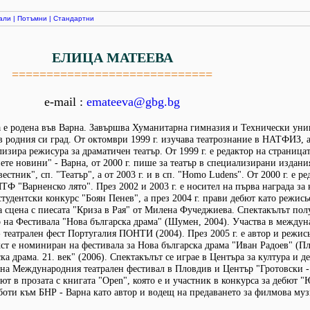
али
|
Потъмни
|
Стандартни
ЕЛИЦА МАТЕЕВА
=============================
e-mail :
emateeva@gbg.bg
 е родена във Варна. Завършва Хуманитарна гимназия и Технически уни
в родния си град. От октомври 1999 г. изучава театрознание в НАТФИЗ, а
лизира режисура за драматичен театър. От 1999 г. е редактор на страницат
ете новини" - Варна, от 2000 г. пише за театър в специализирани издани
естник", сп. "Театър", а от 2003 г. и в сп. "Homo Ludens". От 2000 г. е ре
Ф "Варненско лято". През 2002 и 2003 г. е носител на първа награда за 
тудентски конкурс "Боян Пенев", а през 2004 г. прави дебют като режись
 сцена с пиесата "Криза в Рая" от Милена Фучеджиева. Спектакълът пол
р на Фестивала "Нова българска драма" (Шумен, 2004). Участва в между
 театрален фест Португалия ПОНТИ (2004). През 2005 г. е автор и режис
екст е номиниран на фестивала за Нова българска драма "Иван Радоев" (Пл
а драма. 21. век" (2006). Спектакълът се играе в Центъра за култура и д
 на Международния театрален фестивал в Пловдив и Център "Гротовски -
бют в прозата с книгата "Open", която е и участник в конкурса за дебют 
аботи към БНР - Варна като автор и водещ на предаването за филмова му