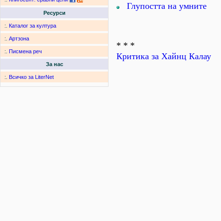
Глупостта на умните
Ресурси
:.
Каталог за култура
:.
Артзона
* * *
:.
Писмена реч
Критика за Хайнц Калау
За нас
:.
Всичко за LiterNet