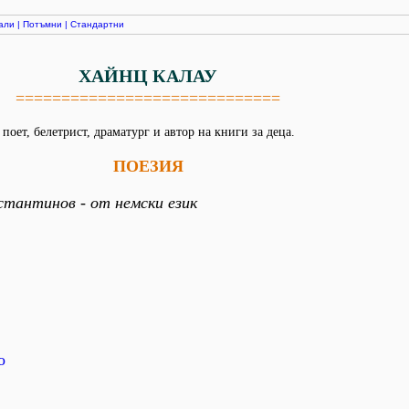
али
|
Потъмни
|
Стандартни
ХАЙНЦ КАЛАУ
=============================
поет, белетрист, драматург и автор на книги за деца.
ПОЕЗИЯ
стантинов - от немски език
о