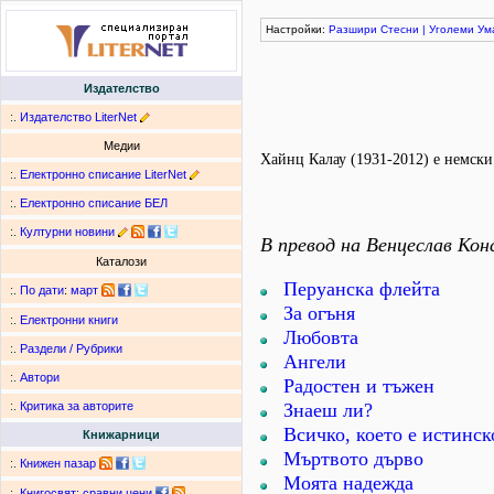
Настройки:
Разшири
Стесни
|
Уголеми
Ум
Издателство
:.
Издателство LiterNet
Медии
Хайнц Калау (1931-2012) е немски 
:.
Електронно списание LiterNet
:.
Електронно списание БЕЛ
:.
Културни новини
В превод на Венцеслав Кон
Каталози
Перуанска флейта
:.
По дати
:
март
За огъня
:.
Електронни книги
Любовта
:.
Раздели / Рубрики
Ангели
:.
Автори
Радостен и тъжен
Знаеш ли?
:.
Критика за авторите
Всичко, което е истинск
Книжарници
Мъртвото дърво
:.
Книжен пазар
Моята надежда
:.
Книгосвят: сравни цени