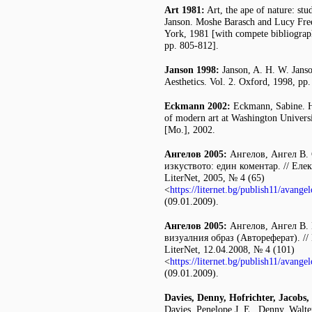
Art 1981:
Art, the ape of nature: stu
Janson. Moshe Barasch and Lucy Fre
York, 1981 [with compete bibliograph
pp. 805-812].
Janson 1998:
Janson, A. H. W. Janso
Aesthetics. Vol. 2. Oxford, 1998, pp
Eckmann 2002:
Eckmann, Sabine. H
of modern art at Washington Universi
[Mo.], 2002.
Ангелов 2005:
Ангелов, Ангел В.
изкуството: един коментар. // Ел
LiterNet, 2005, № 4 (65)
<
https://liternet.bg/publish11/avangel
(09.01.2009).
Ангелов 2005:
Ангелов, Ангел В.
визуалния образ (Автореферат). /
LiterNet, 12.04.2008, № 4 (101)
<
https://liternet.bg/publish11/avange
(09.01.2009).
Davies, Denny, Hofrichter, Jacobs
Davies, Penelope J. E., Denny, Walte