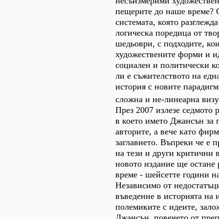
несъизмерими художествен
пещерите до наше време? 
системата, която разглежда
логическа поредица от тво
шедьоври, с подходите, ко
художествените форми и и
социален и политически к
ли е съжителството на едн
история с новите парадигм
сложна и не-линеарна визу
През 2007 излезе седмото 
в което името Джансън за п
авторите, а вече като фирм
заглавието. Въпреки че е 
на тези и други критични 
новото издание ще остане 
време - шейсетте години на
Независимо от недостатъци
въведение в историята на 
полемиките с идеите, зало
Джансън, повечето от пре