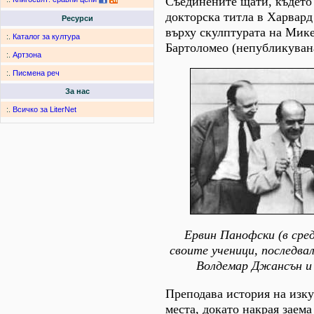
Съединените щати, където
докторска титла в Харвард 
Ресурси
върху скулптурата на Мик
:.
Каталог за култура
Бартоломео (непубликуван
:.
Артзона
:.
Писмена реч
За нас
:.
Всичко за LiterNet
Ервин Панофски (в сре
своите ученици, последва
Волдемар Джансън и
Преподава история на изку
места, докато накрая заема