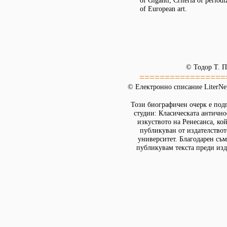
of Giganti; Criteria of periodi
of European art.
© Тодор Т. П
=================
© Електронно списание LiterNet
Този биографичен очерк е подг
студии: Класическата антично
изкуството на Ренесанса, ко
публикуван от издателствот
университет. Благодарен съм
публикувам текста преди изд