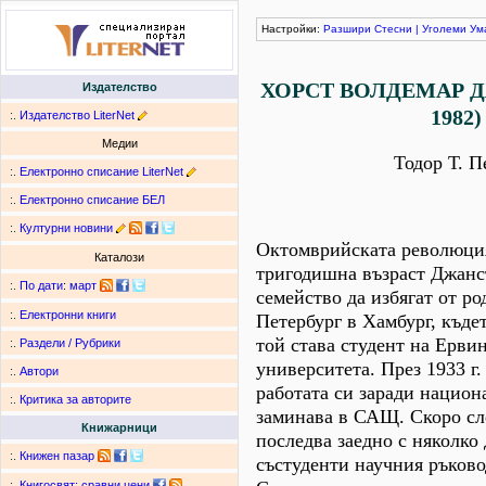
Настройки:
Разшири
Стесни
|
Уголеми
Ум
ХОРСТ ВОЛДЕМАР Д
Издателство
1982)
:.
Издателство LiterNet
Медии
Тодор Т. П
:.
Електронно списание LiterNet
:.
Електронно списание БЕЛ
:.
Културни новини
Октомврийската революци
Каталози
тригодишна възраст Джанс
:.
По дати
:
март
семейство да избягат от р
:.
Електронни книги
Петербург в Хамбург, къде
той става студент на Ерви
:.
Раздели / Рубрики
университета. През 1933 г
:.
Автори
работата си заради национ
:.
Критика за авторите
заминава в САЩ. Скоро сл
Книжарници
последва заедно с няколко
:.
Книжен пазар
състуденти научния ръково
:.
Книгосвят: сравни цени