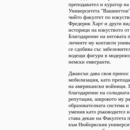
преподавател и куратор на
Университета "Вашингтон"
чийто факултет по изкуств
Фредерик Харт и други ви
историци на изкуството от
Благодарение на неговата 
личните му контакти унив
се сдобива със забележите
водещи фигури в модерниз
немски емигранти.
Джансън дава своя принос
мобилизация, като препода
на американски войници. П
благодарение на солидната
репутация, широкото му р
образователната система 
умения като ръководител 
става декан на Факултета 
към Нюйоркския университ