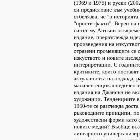
(1969 и 1975) и руски (200
си предисловие към учебн
отбелязва, че "в историята
"прости факти". Верен на 
синът му Антъни осъвреме
издание, преразглежда иде
произведения на изкуството
отразени променящите се 
изкуството и новите изсле
интерпретации. С годините
критиките, които постaвят
актуалността на подхода, р
масивeн енциклопедичeн т
издания на Джансън не вк
художници. Тенденциите в
1960-те се разглежда доста
ръководните принципи, по 
художествени форми като 
новите медии? Въобще въз
линеарното универсализир