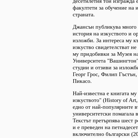
десетилетия той изгражда 
факултети за обучение на 
страната.
Джансън публикува много 
история на изкуството и о
изложби. За интереса му к
изкуство свидетелстват не
му придобивки за Музея на
Университета "Вашингтон"
студии и отзиви за изложб
Георг Грос, Филип Гъстън,
Пикасо.
Най-известна е книгата му
изкуството" (History of Art
едно от най-популярните 
университетски помагала в
Текстът претърпява шест 
и е преведен на петнадесет
включително български (20