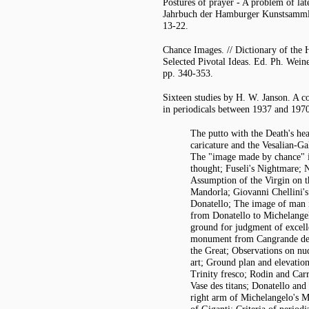
Postures of prayer - A problem of lat
Jahrbuch der Hamburger Kunstsamml
13-22.
Chance Images. // Dictionary of the H
Selected Pivotal Ideas. Ed. Ph. Wein
pp. 340-353.
Sixteen studies by H. W. Janson. A co
in periodicals between 1937 and 197
The putto with the Death's he
caricature and the Vesalian-Ga
The "image made by chance" 
thought; Fuseli's Nightmare; 
Assumption of the Virgin on t
Mandorla; Giovanni Chellini's
Donatello; The image of man i
from Donatello to Michelangel
ground for judgment of excell
monument from Cangrande dell
the Great; Observations on nud
art; Ground plan and elevation
Trinity fresco; Rodin and Carr
Vase des titans; Donatello and
right arm of Michelangelo's 