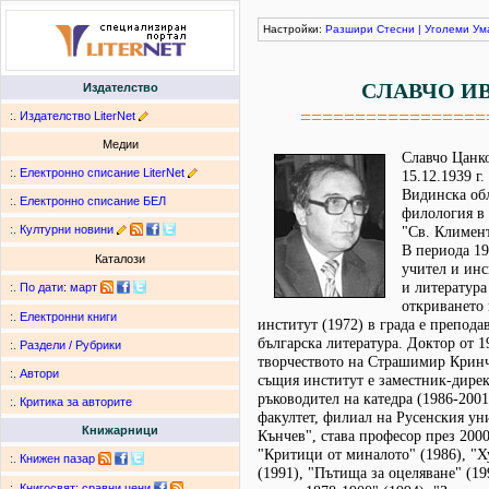
Настройки:
Разшири
Стесни
|
Уголеми
Ум
СЛАВЧО И
Издателство
=================
:.
Издателство LiterNet
Медии
Славчо Цанко
:.
Електронно списание LiterNet
15.12.1939 г.
Видинска обл
:.
Електронно списание БЕЛ
филология в
:.
Културни новини
"Св. Климент
В периода 19
Каталози
учител и инс
и литература 
:.
По дати
:
март
откриването 
:.
Електронни книги
институт (1972) в града е препода
българска литература. Доктор от 198
:.
Раздели / Рубрики
творчеството на Страшимир Кринче
:.
Автори
същия институт e заместник-дирек
ръководител на катедра (1986-2001
:.
Критика за авторите
факултет, филиал на Русенския ун
Книжарници
Кънчев", става професор през 2000
"Критици от миналото" (1986), "Х
:.
Книжен пазар
(1991), "Пътища за оцеляване" (19
:.
Книгосвят: сравни цени