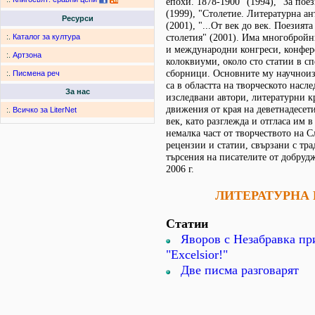
епохи. 1878-1900" (1994), "За пое
(1999), "Столетие. Литературна ан
Ресурси
(2001), "...От век до век. Поезията
столетия" (2001). Има многоброй
:.
Каталог за култура
и международни конгреси, конфер
:.
Артзона
колоквиуми, около сто статии в с
сборници. Основните му научноиз
:.
Писмена реч
са в областта на творческото насл
За нас
изследвани автори, литературни к
движения от края на деветнадесети
:.
Всичко за LiterNet
век, като разглежда и отгласа им 
немалка част от творчеството на С
рецензии и статии, свързани с тр
търсения на писателите от добруд
2006 г.
ЛИТЕРАТУРНА
Статии
Яворов с Незабравка пр
"Excelsior!"
Две писма разговарят