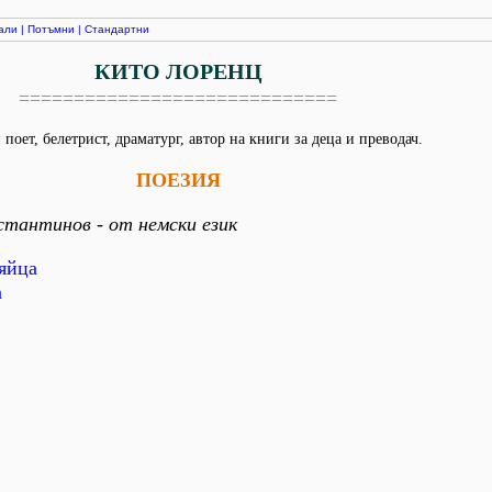
али
|
Потъмни
|
Стандартни
КИТО ЛОРЕНЦ
=============================
поет, белетрист, драматург, автор на книги за деца и преводач.
ПОЕЗИЯ
стантинов - от немски език
яйца
а