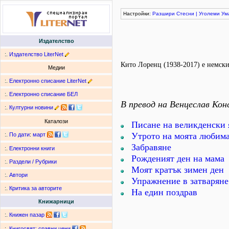
Настройки:
Разшири
Стесни
|
Уголеми
Ум
Издателство
:.
Издателство LiterNet
Кито Лоренц (1938-2017) е немски 
Медии
:.
Електронно списание LiterNet
:.
Електронно списание БЕЛ
В превод на Венцеслав Кон
:.
Културни новини
Каталози
Писане на великденски 
Утрото на моята любим
:.
По дати
:
март
Забравяне
:.
Електронни книги
Рожденият ден на мама
:.
Раздели / Рубрики
Моят кратък зимен ден
:.
Автори
Упражнение в затваряне
:.
Критика за авторите
На един поздрав
Книжарници
:.
Книжен пазар
:.
Книгосвят: сравни цени