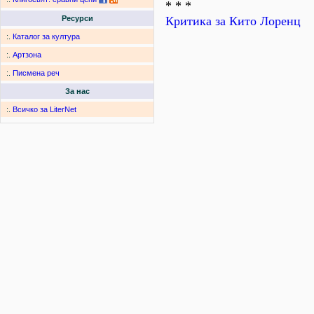
* * *
Критика за Кито Лоренц
Ресурси
:.
Каталог за култура
:.
Артзона
:.
Писмена реч
За нас
:.
Всичко за LiterNet