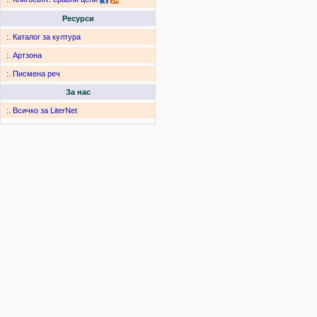
Ресурси
:.
Каталог за култура
:.
Артзона
:.
Писмена реч
За нас
:.
Всичко за LiterNet