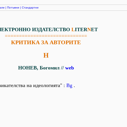
али
|
Потъмни
|
Стандартни
ЛЕКТРОННО ИЗДАТЕЛСТВО
L
ITER
N
ET
=============================
КРИТИКА ЗА АВТОРИТЕ
Н
НОНЕВ, Богомил //
web
викателства на идеологията" :
Bg
.