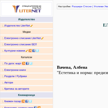
Настройки:
Разшири
Стесни
|
Уголеми
Ум
Издателство
Е
:.
Издателство LiterNet
Медии
:.
Електронно списание LiterNet
:.
Електронно списание БЕЛ
:.
Културни новини
Каталози
:.
По дати
:
март
Вачева, Албена
:.
Електронни книги
"Естетика и норма: предиз
:.
Раздели / Рубрики
:.
Автори
:.
Критика за авторите
Книжарници
:.
Книжен пазар
:.
Книгосвят: сравни цени