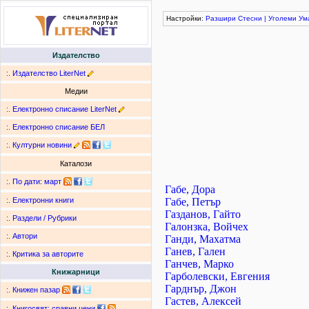
Настройки:
Разшири
Стесни
|
Уголеми
Ум
Издателство
:.
Издателство LiterNet
Медии
:.
Електронно списание LiterNet
:.
Електронно списание БЕЛ
:.
Културни новини
Каталози
:.
По дати
:
март
Габе, Дора
Габе, Петър
:.
Електронни книги
Газданов, Гайто
:.
Раздели / Рубрики
Галонзка, Войчех
:.
Автори
Ганди, Махатма
Ганев, Гален
:.
Критика за авторите
Ганчев, Марко
Книжарници
Гарболевски, Евгения
Гарднър, Джон
:.
Книжен пазар
Гастев, Алексей
:.
Книгосвят: сравни цени