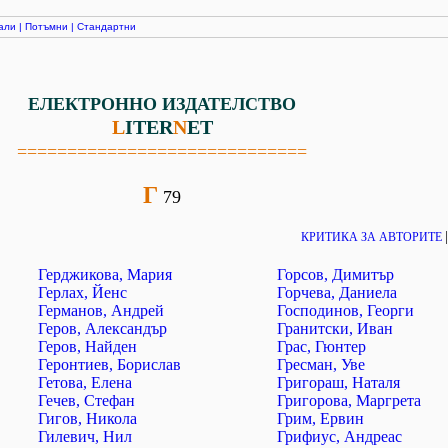
али
|
Потъмни
|
Стандартни
ЕЛЕКТРОННО ИЗДАТЕЛСТВО
L
ITER
N
ET
=============================
Г
79
КРИТИКА ЗА АВТОРИТЕ
Герджикова, Мария
Горсов, Димитър
Герлах, Йенс
Горчева, Даниела
Германов, Андрей
Господинов, Георги
Геров, Александър
Гранитски, Иван
Геров, Найден
Грас, Гюнтер
Геронтиев, Борислав
Гресман, Уве
Гетова, Елена
Григораш, Наталя
Гечев, Стефан
Григорова, Маргрета
Гигов, Никола
Грим, Ервин
Гилевич, Нил
Грифиус, Андреас