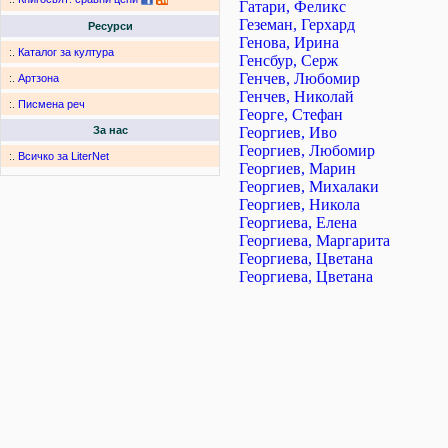
Гатари, Феликс
Геземан, Герхард
Ресурси
Генова, Ирина
:.
Каталог за култура
Генсбур, Серж
Генчев, Любомир
:.
Артзона
Генчев, Николай
:.
Писмена реч
Георге, Стефан
Георгиев, Иво
За нас
Георгиев, Любомир
:.
Всичко за LiterNet
Георгиев, Марин
Георгиев, Михалаки
Георгиев, Никола
Георгиева, Елена
Георгиева, Маргарита
Георгиева, Цветана
Георгиева, Цветана