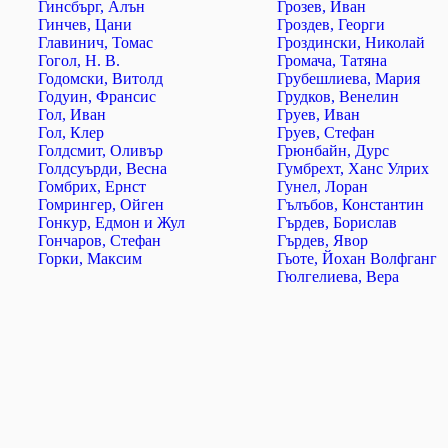
Гинсбърг, Алън
Грозев, Иван
Гинчев, Цани
Гроздев, Георги
Главинич, Томас
Гроздински, Николай
Гогол, Н. В.
Громача, Татяна
Годомски, Витолд
Грубешлиева, Мария
Годуин, Франсис
Грудков, Венелин
Гол, Иван
Груев, Иван
Гол, Клер
Груев, Стефан
Голдсмит, Оливър
Грюнбайн, Дурс
Голдсуърди, Весна
Гумбрехт, Ханс Улрих
Гомбрих, Ернст
Гунел, Лоран
Гомрингер, Ойген
Гълъбов, Константин
Гонкур, Едмон и Жул
Гърдев, Борислав
Гончаров, Стефан
Гърдев, Явор
Горки, Максим
Гьоте, Йохан Волфганг
Гюлгелиева, Вера