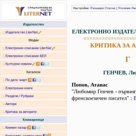
Настройки:
Разшири
Стесни
|
Уголеми
Ум
Издателство
ЕЛЕКТРОННО ИЗДАТЕ
:.
Издателство LiterNet
=================
Медии
КРИТИКА ЗА 
:.
Електронно списание LiterNet
:.
Електронно списание БЕЛ
Г
:.
Културни новини
ГЕНЧЕВ, Лю
Каталози
:.
По дати
:
март
Попов, Атанас
:.
Електронни книги
"Любомир Генчев - първия
:.
Раздели / Рубрики
френскоезичен писател" :
:.
Автори
:.
Критика за авторите
Книжарници
:.
Книжен пазар
:.
Книгосвят: сравни цени