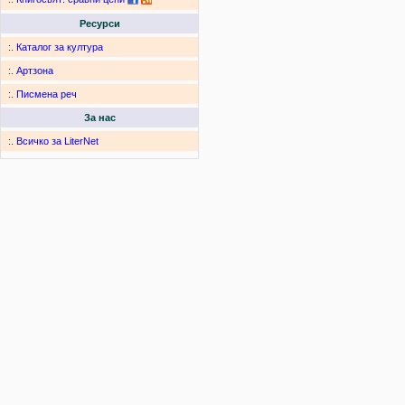
Ресурси
:.
Каталог за култура
:.
Артзона
:.
Писмена реч
За нас
:.
Всичко за LiterNet