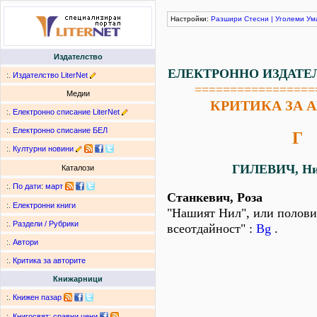
Настройки:
Разшири
Стесни
|
Уголеми
Ум
Издателство
ЕЛЕКТРОННО ИЗДАТЕ
:.
Издателство LiterNet
=================
Медии
КРИТИКА ЗА 
:.
Електронно списание LiterNet
:.
Електронно списание БЕЛ
Г
:.
Културни новини
ГИЛЕВИЧ, Ни
Каталози
:.
По дати
:
март
Станкевич, Роза
:.
Електронни книги
"Нашият Нил", или полови
:.
Раздели / Рубрики
всеотдайност" :
Bg
.
:.
Автори
:.
Критика за авторите
Книжарници
:.
Книжен пазар
:.
Книгосвят: сравни цени