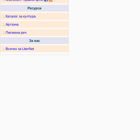
Ресурси
:.
Каталог за култура
:.
Артзона
:.
Писмена реч
За нас
:.
Всичко за LiterNet