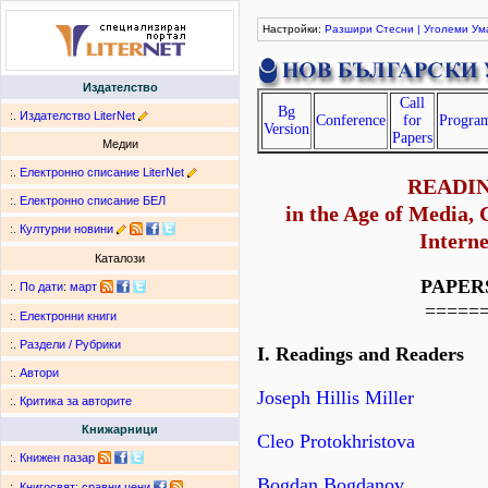
Настройки:
Разшири
Стесни
|
Уголеми
Ум
Издателство
Call
Bg
:.
Издателство LiterNet
Conference
for
Progra
Version
Papers
Медии
:.
Електронно списание LiterNet
READI
:.
Електронно списание БЕЛ
in the Age of Media,
:.
Културни новини
Interne
Каталози
PAPER
:.
По дати
:
март
=====
:.
Електронни книги
:.
Раздели / Рубрики
I. Readings and Readers
:.
Автори
Joseph Hillis Miller
:.
Критика за авторите
Книжарници
Cleo Protokhristova
:.
Книжен пазар
Bogdan Bogdanov
:.
Книгосвят: сравни цени