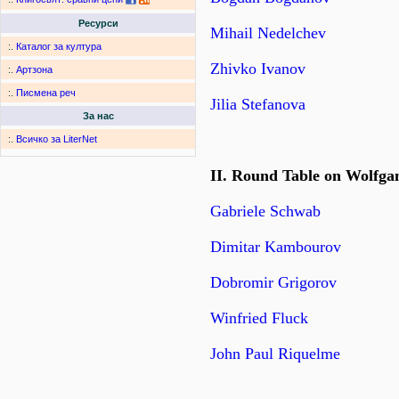
Ресурси
Mihail Nedelchev
:.
Каталог за култура
Zhivko Ivanov
:.
Артзона
:.
Писмена реч
Jilia Stefanova
За нас
:.
Всичко за LiterNet
II. Round Table on Wolfga
Gabriele Schwab
Dimitar Kambourov
Dobromir Grigorov
Winfried Fluck
John Paul Riquelme