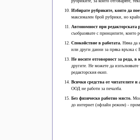
рубриките, за които отговаряте, те
Избирате рубриките, които да пое
максимален брой рубрики, но край
Автономност при редакторската р
съобразявате с принципите, които 
Спокойствие в работата.
Няма да и
или други данни за пряка връзка с 
Не носите отговорност за реда, в 
другите. Не можете да изпълнявате 
редакторския екип.
Всички средства от читателите и 
ООД не работи за печалба.
Без физическо работно място.
Може
до интернет (офлайн режим) - пром