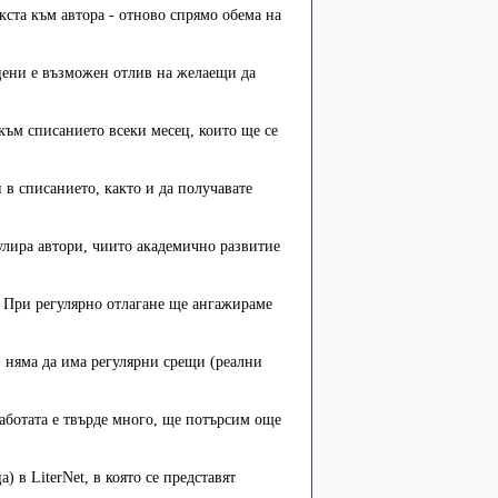
кста към автора - отново спрямо обема на
цени е възможен отлив на желаещи да
ъм списанието всеки месец, които ще се
 в списанието, както и да получавате
мулира автори, чиито академично развитие
е. При регулярно отлагане ще ангажираме
няма да има регулярни срещи (реални
аботата е твърде много, ще потърсим още
) в LiterNet, в която се представят