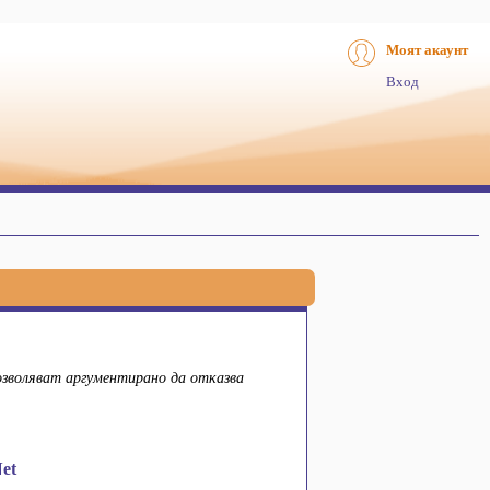
Моят акаунт
Вход
озволяват аргументирано да отказва
et