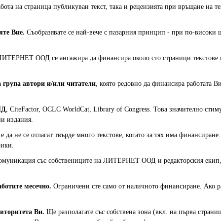
бота на страница публикуван текст, така и рецензията при връщане на те
яте Вие.
Съобразявате се най-вече с пазарния принцип - при по-високи 
ИТЕРНЕТ ООД се ангажира да финансира около сто страници текстове к
 група автори и/или читатели
, която редовно да финансира работата Ви
ИД
, CiteFactor, OCLC WorldCat, Library of Congress. Това значително сти
ни издания.
 да не се отлагат твърде много текстове, когато за тях има финансиран
рики.
муникация със собствениците на ЛИТЕРНЕТ ООД и редакторския екип, 
аботите месечно.
Ограничени сте само от наличното финансиране. Ако р
вторитета Ви.
Ще разполагате със собствена зона (вкл. на първа страница