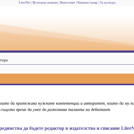
LiterNet
Културни новини
Книгосвят
Книжен пазар
За култура
ктора
а
 които да притежава нужните компетенции и авторитет, които да му п
 същото време да умее да разпознава таланта на дебютант.
редимства да бъдете редактор в издателство и списание LiterN