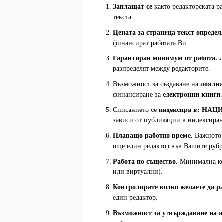
Заплащат се
както редакторската ра
текста.
Цената за страница текст определ
финансират работата Ви.
Гарантиран минимум от работа.
Л
разпределят между редакторите.
Възможност за създаване на
лоялна
финансиране за
електронни книги
.
Списанието се
индексира в: НАЦ
зависи от публикации в индексира
Плаващо работно време.
Важното е
още един редактор във Вашите руб
Работа по същество.
Минимална ко
или виртуални).
Контролирате колко желаете да р
един редактор.
Възможност за утвърждаване на а