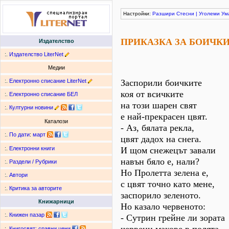
Настройки:
Разшири
Стесни
|
Уголеми
Ум
ПРИКАЗКА ЗА БОИЧК
Издателство
:.
Издателство LiterNet
Медии
:.
Електронно списание LiterNet
Заспорили боичките
коя от всичките
:.
Електронно списание БЕЛ
на този шарен свят
:.
Културни новини
е най-прекрасен цвят.
Каталози
- Аз, бялата рекла,
:.
По дати
:
март
цвят дадох на снега.
И щом снежецът завали
:.
Електронни книги
навън бяло е, нали?
:.
Раздели / Рубрики
Но Пролетта зелена е,
:.
Автори
с цвят точно като мене,
:.
Критика за авторите
заспорило зеленото.
Книжарници
Но казало червеното:
:.
Книжен пазар
- Сутрин грейне ли зората
:.
Книгосвят: сравни цени