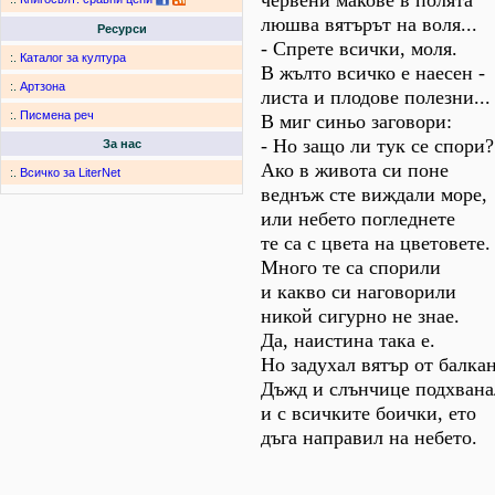
червени макове в полята
люшва вятърът на воля...
Ресурси
- Спрете всички, моля.
:.
Каталог за култура
В жълто всичко е наесен -
:.
Артзона
листа и плодове полезни...
:.
Писмена реч
В миг синьо заговори:
- Но защо ли тук се спори?
За нас
Ако в живота си поне
:.
Всичко за LiterNet
веднъж сте виждали море,
или небето погледнете
те са с цвета на цветовете.
Много те са спорили
и какво си наговорили
никой сигурно не знае.
Да, наистина така е.
Но задухал вятър от балкан
Дъжд и слънчице подхвана
и с всичките боички, ето
дъга направил на небето.