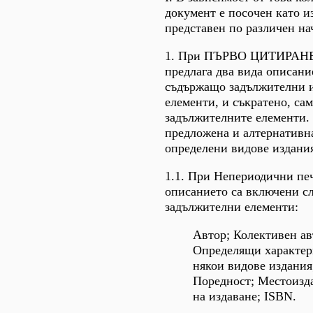
документ е посочен като и
представен по различен на
1. При ПЪРВО ЦИТИРАНЕ 
предлага два вида описани
съдържащо задължителни 
елементи, и съкратено, сам
задължителните елементи. 
предложена и алтернативн
определени видове издани
1.1. При Непериодични пе
описанието са включени с
задължителни елементи:
Автор; Колективен ав
Определящи характер
някои видове издания
Поредност; Местоизда
на издаване; ISBN.