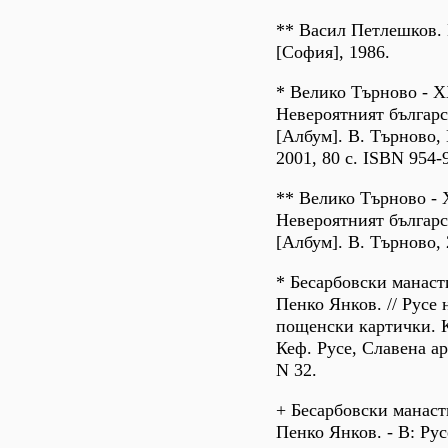
** Васил Петлешков.
[София], 1986.
* Велико Търново - X
Невероятният българс
[Албум]. В. Търново, 
2001, 80 с. ISBN 954-
** Велико Търново - 
Невероятният българс
[Албум]. В. Търново, 
* Бесарбовски манаст
Пенко Янков. // Русе 
пощенски картички. 
Кеф. Русе, Славена арт
N 32.
+ Бесарбовски манаст
Пенко Янков. - В: Рус