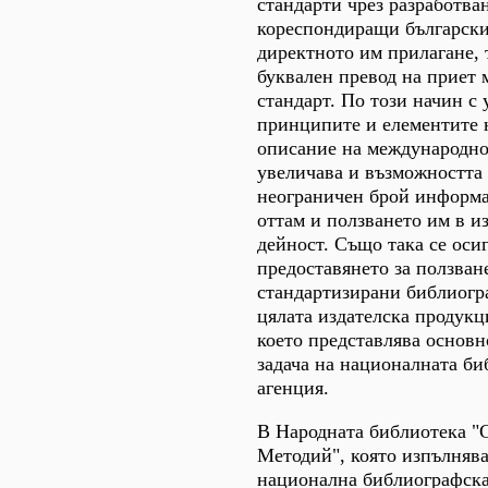
стандарти чрез разработва
кореспондиращи български
директното им прилагане, 
буквален превод на приет
стандарт. По този начин с
принципите и елементите 
описание на международно
увеличава и възможността 
неограничен брой информа
оттам и ползването им в и
дейност. Също така се оси
предоставянето за ползване
стандартизирани библиогр
цялата издателска продукц
което представлява основн
задача на националната б
агенция.
В Народната библиотека "С
Методий", която изпълнява
национална библиографска