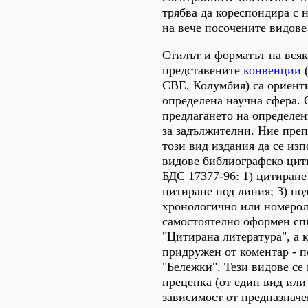
трябва да кореспондира с 
на вече посочените видове
Стилът и форматът на всяк
представените
конвенции
(
CBE, Колумбия) са ориент
определена научна сфера. 
предлагането на определен
за задължителни. Ние пре
този вид издания да се из
видове библиографско цит
БДС 17377-96: 1) цитиране 
цитиране под линия; 3) по
хронологично или номеро
самостоятелно оформен спи
"Цитирана литература", а 
придружен от коментар - п
"Бележки". Тези видове се
преценка (от един вид или
зависимост от предназначе