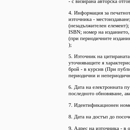
- с визирана авторска отго
4. Информация за печатнот
източника - местоиздаване
(незадължителен елемент);
ISBN; номер на изданието,
(при периодичните издания)
);
5. Източник на цитираната
уточняващите я характерис
брой - в курсив (При публ
периодични и непериодичн
6. Дата на електронната п
последното обновяване, ако
7. Идентификационен номе
8. Дата на достъп до посо
9. Адрес на източника - в 