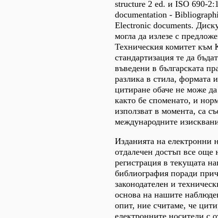
structure 2 ed. и ISO 690-2:
documentation - Bibliographi
Electronic documents. Диск
могла да излезе с предлож
Техническия комитет към 
стандартизация те да бъда
въведени в българската пр
разлика в стила, формата 
цитиране обаче не може да 
както бе споменато, и норм
използват в момента, са съ
международните изисквани
Изданията на електронни 
отдалечен достъп все още н
регистрация в текущата н
библиография поради прич
законодателен и техническ
основа на нашите наблюде
опит, ние считаме, че цит
електронните носители с о