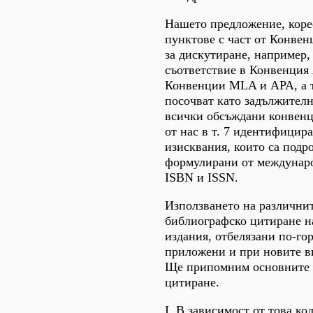
Нашето предложение, коре
пунктове с част от Конве
за дискутиране, например, 
съответствие в Конвенция A
Конвенции MLA и АРА, а т. 
посочват като задължител
всички обсъждани конвен
от нас в т. 7 идентифицир
изисквания, които са подр
формулирани от междунаро
ISBN и ISSN.
Използването на различни
библиографско цитиране н
издания, отбелязани по-гор
приложени и при новите в
Ще припомним основните 
цитиране.
I. В зависимост от това ко