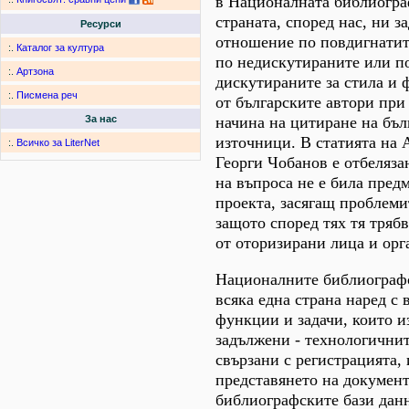
в Националната библиогра
страната, според нас, ни з
Ресурси
отношение по повдигнатит
:.
Каталог за култура
по недискутираните или п
:.
Артзона
дискутираните за стила и 
:.
Писмена реч
от българските автори при
начина на цитиране на бъл
За нас
източници. В статията на 
:.
Всичко за LiterNet
Георги Чобанов е отбелязан
на въпроса не е била предм
проекта, засягащ проблеми
защото според тях тя трябв
от оторизирани лица и орг
Националните библиограф
всяка една страна наред с
функции и задачи, които и
задължени - технологичнит
свързани с регистрацията,
представянето на документ
библиографските бази данн