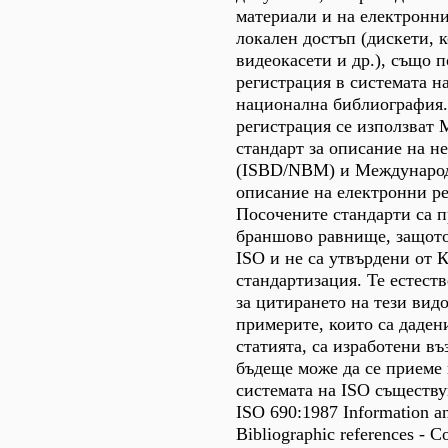
материали и на електронни
локален достъп (дискети, 
видеокасети и др.), също 
регистрация в системата н
национална библиография.
регистрация се използват
стандарт за описание на 
(ISBD/NBM) и Международ
описание на електронни р
Посочените стандарти са п
браншово равнище, защото 
ISO и не са утвърдени от 
стандартизация. Те естеств
за цитирането на тези вид
примерите, които са дадени
статията, са изработени въ
бъдеще може да се приеме 
системата на ISO съществу
ISO 690:1987 Information a
Bibliographic references - C