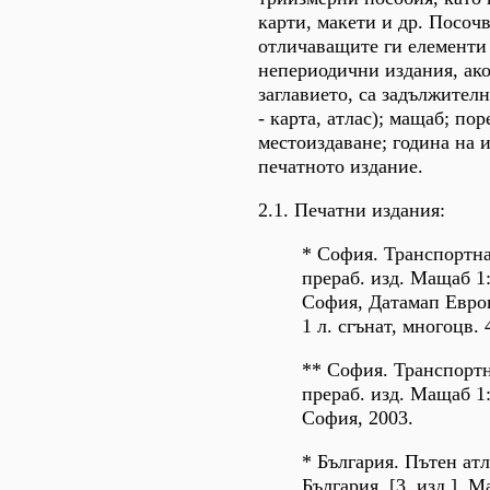
карти, макети и др. Посоч
отличаващите ги елементи 
непериодични издания, ако
заглавието, са задължител
- карта, атлас); мащаб; пор
местоиздаване; година на 
печатното издание.
2.1. Печатни издания:
* София. Транспортна
прераб. изд. Мащаб 1:
София, Датамап Евро
1 л. сгънат, многоцв.
** София. Транспортн
прераб. изд. Мащаб 1:
София, 2003.
* България. Пътен атл
България. [3. изд.]. 