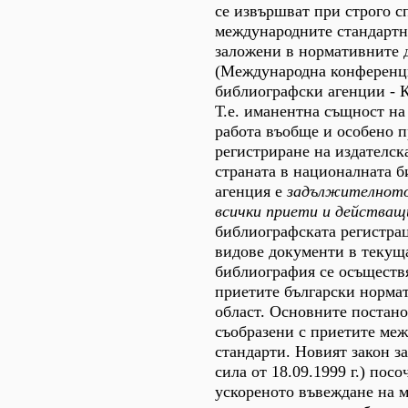
се извършват при строго с
международните стандартн
заложени в нормативните 
(Международна конференц
библиографски агенции - К
Т.е. иманентна същност на
работа въобще и особено 
регистриране на издателск
страната в националната 
агенция е
задължителното 
всички приети и действа
библиографската регистра
видове документи в текущ
библиография се осъществя
приетите български нормат
област. Основните постано
съобразени с приетите ме
стандарти. Новият закон за
сила от 18.09.1999 г.) пос
ускореното въвеждане на 