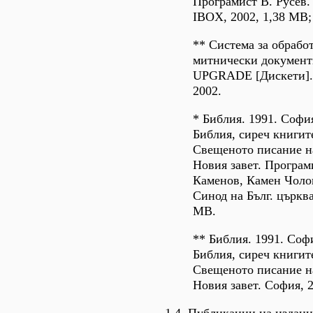
Програмист В. Русев. 
IBOX, 2002, 1,38 MB;
** Система за обрабо
митнически документ
UPGRADE [Дискети]. 
2002.
* Библия. 1991. Соф
Библия, сиреч книгит
Свещеното писание н
Новия завет. Програ
Каменов, Камен Чоло
Синод на Бълг. църква
МВ.
** Библия. 1991. Со
Библия, сиреч книгит
Свещеното писание н
Новия завет. София, 