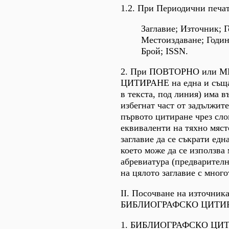
1.2. При Периодични печа
Заглавие; Източник; Г
Местоиздаване; Годин
Брой; ISSN.
2. При ПОВТОРНО или 
ЦИТИРАНЕ на една и съща
в текста, под линия) има в
избегнат част от задължит
първото цитиране чрез сл
еквиваленти на тяхно мяст
заглавие да се съкрати една
което може да се използва
абревиатура (предварителн
на цялото заглавие с много
II. Посочване на източник
БИБЛИОГРАФСКО ЦИТИР
1. БИБЛИОГРАФСКО ЦИ