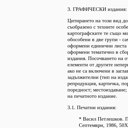
3. ГРАФИЧЕСКИ издания:
Цитирането на този вид д
съобразено с техните особ
картографските те също мо
обособени в две групи - с
оформени единични листа 
оформени тематично в сбо
издания. Посочването на 
елементи от другите непер
ако не са включени в загла
задължителни (тип на изда
репродукция, картичка, пор
поредност; местоиздаване;
на печатното издание.
3.1. Печатни издания:
* Васил Петлешков. П
Септември, 1986, 50Х