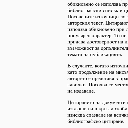
обикновено се използва пр
библиографски списък и ц
Посочените източници лог
авторския текст. Цитиранет
използва обикновено при л
популярен характер. То не
придава достоверност на 
възможност за допълнител
темата на публикацията.
В случаите, когато източн
като продължение на мисъл
авторът се представя в прав
кавички. Посочва се место
на издаване.
Цитирането на документи 
извършва и в кръгли скоби,
изисква спазване на всичк
библиографско цитиране.