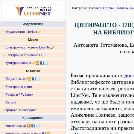
Настройки:
Разшири
Стесни
|
Уголеми
Ум
ЦИТИРАНЕТО - ГЛ
Издателство
НА БИБЛИОГ
:.
Издателство LiterNet
Медии
Антоанета Тотоманова, Е
:.
Електронно списание LiterNet
Пенков
:.
Електронно списание БЕЛ
:.
Културни новини
Каталози
Бяхме провокирани от
дис
:.
По дати
:
март
библиографското цитиране
:.
Електронни книги
страниците на електроннот
LiterNet. Тя е изключителн
:.
Раздели / Рубрики
надяваме, че ще бъде и по
:.
Автори
умишлено заглавието, изпо
:.
Критика за авторите
Анжелина Пенчева, защото
Книжарници
отговаря на нашите разсъж
:.
Книжен пазар
Дългогодишната ни практи
:.
Книгосвят: сравни цени