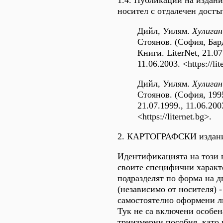
1.4. Публикации на издани
носител с отдалечен достъ
Дийл, Уилям.
Хулиган
Стоянов. (София, Бард
Книги. LiterNet, 21.07
11.06.2003. <https://lit
Дийл, Уилям.
Хулиган
Стоянов. (София, 1995
21.07.1999., 11.06.200
<https://liternet.bg>.
2. КАРТОГРАФСКИ издани
Идентификацията на този 
своите специфични характ
подразделят по форма на д
(независимо от носителя) -
самостоятелно оформени ли
Тук не са включени особен
триизмерни пособия, като 