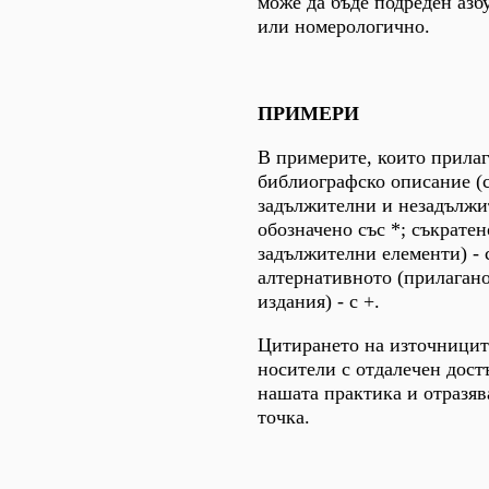
може да бъде подреден азб
или номерологично.
ПРИМЕРИ
В примерите, които прилаг
библиографско описание (
задължителни и незадължи
обозначено със *; съкратен
задължителни елементи) - с
алтернативното (прилаган
издания) - с +.
Цитирането на източницит
носители с отдалечен дост
нашата практика и отразяв
точка.