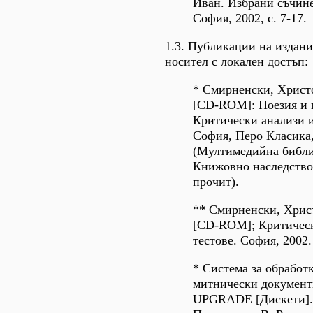
Иван. Избрани съчине
София, 2002, с. 7-17.
1.3. Публикации на издани
носител с локален достъп:
* Смирненски, Христ
[CD-ROM]: Поезия и 
Критически анализи и
София, Перо Класика,
(Мултимедийна библи
Книжовно наследство
прочит).
** Смирненски, Хрис
[CD-ROM]; Критическ
тестове. София, 2002.
* Система за обработ
митнически документ
UPGRADE [Дискети]. 