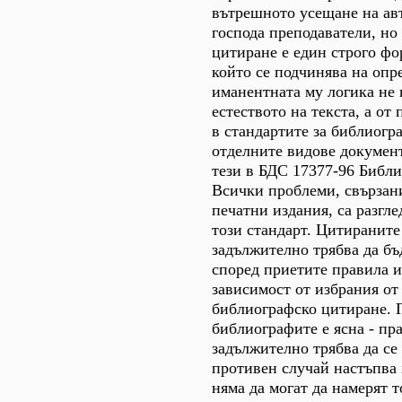
вътрешното усещане на авт
господа преподаватели, но
цитиране е един строго фо
който се подчинява на опр
иманентната му логика не 
естеството на текста, а от
в стандартите за библиогр
отделните видове документ
тези в БДС 17377-96 Библ
Всички проблеми, свързан
печатни издания, са разгл
този стандарт. Цитиранит
задължително трябва да бъ
според приетите правила и
зависимост от избрания от
библиографско цитиране. Г
библиографите е ясна - пр
задължително трябва да се 
противен случай настъпва 
няма да могат да намерят т