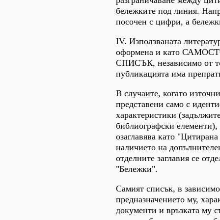
разграничаване между цит
бележките под линия. Нап
посочен с цифри, а бележк
IV. Използваната литерату
оформена и като САМО
СПИСЪК, независимо от то
публикацията има препрат
В случаите, когато източн
представени само с идент
характеристики (задължит
библиографски елементи), 
озаглавява като "Цитирана
наличието на допълнителе
отделните заглавия се отде
"Бележки".
Самият списък, в зависимо
предназначението му, хара
документи и връзката му съ