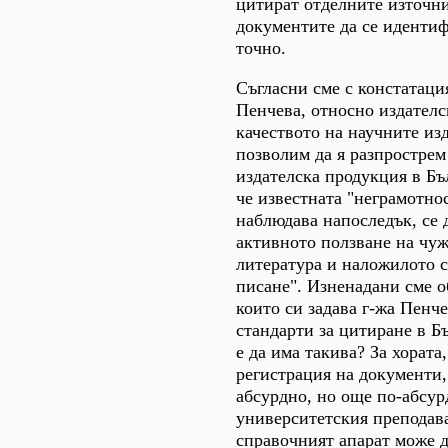
цитират отделните източни
документите да се иденти
точно.
Съгласни сме с констатац
Пенчева, относно издател
качеството на научните из
позволим да я разпрострем
издателска продукция в Бъ
че известната "неграмотнос
наблюдава напоследък, се 
активното ползване на чу
литература и наложилото 
писане". Изненадани сме о
които си задава г-жа Пенче
стандарти за цитиране в Б
е да има такива? За хората
регистрация на документи,
абсурдно, но още по-абсур
университетския преподава
справочният апарат може д