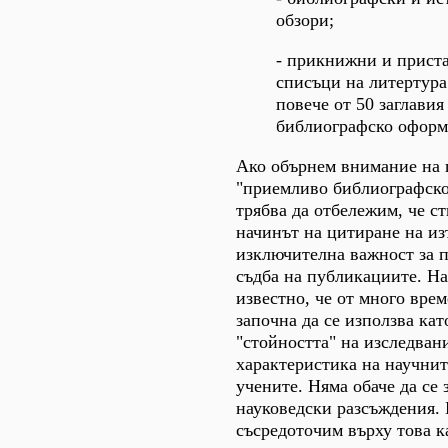
обзори;
- прикнижни и прист
списъци на литертура
повече от 50 заглави
библиографско оформ
Ако обърнем внимание на 
"приемливо библиографско
трябва да отбележим, че с
начинът на цитиране на из
изключителна важност за 
съдба на публикациите. На
известно, че от много вре
започна да се използва кат
"стойността" на изследвани
характеристика на научни
учените. Няма обаче да се 
науковедски разсъждения. 
съсредоточим върху това ка