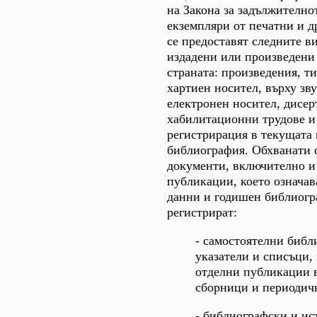
на Закона за задължително
екземпляри от печатни и д
се предоставят следните в
издадени или произведени 
страната: произведения, т
хартиен носител, върху зв
електронен носител, дисе
хабилитационни трудове и 
регистрирация в текущата
библиография. Обхванати 
документи, включително и
публикации, което означава
данни и годишен библиогр
регистрират:
- самостоятелни библ
указатели и списъци,
отделни публикации в
сборници и периодич
- библиографски и ис