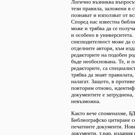
Логично възниква въпросът
тези правила, заложени в с
познават и използват от в
Според нас известна библ
може и трябва да се получ
и особено в университета.
снизходителност може да с
отделните автори, към изд
редакторите на подобен ро
бъде необоснована. Те, и 
редакторите, са специалис
трябва да знаят правилата, 
налагат. Защото, в против
повторим отново, идентиф
документите е затруднена, 
невъзможна.
Както вече споменахме, Б
Библиографско цитиране се
печатните документи. Нов
документи, т.нар. издания