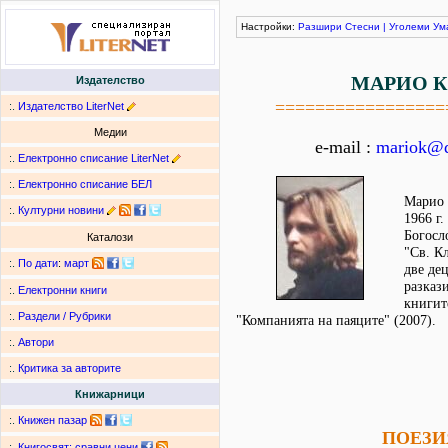
Настройки:
Разшири
Стесни
|
Уголеми
Ум
МАРИО К
Издателство
=================
:.
Издателство LiterNet
Медии
e-mail :
mariok@d
:.
Електронно списание LiterNet
:.
Електронно списание БЕЛ
Марио 
:.
Културни новини
1966 г.
Богосл
Каталози
"Св. К
:.
По дати
:
март
две де
разкази
:.
Електронни книги
книгит
:.
Раздели / Рубрики
"Компанията на паяците" (2007).
:.
Автори
:.
Критика за авторите
Книжарници
:.
Книжен пазар
ПОЕЗИ
:.
Книгосвят: сравни цени