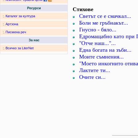
Стихове
Ресурси
Светът се е смачкал...
:.
Каталог за култура
Боли ме гръбнакът...
:.
Артзона
Гнусно - бяло...
:.
Писмена реч
Едромащабно като при Г
За нас
"Отче наш..."...
:.
Всичко за LiterNet
Една богата на зъби...
Моите съмнения...
"Моето инкогнито отива 
Лактите ти...
Очите си...