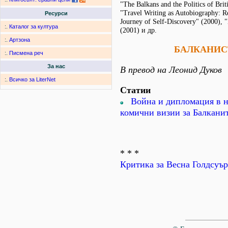
"The Balkans and the Politics of Brit
"Travel Writing as Autobiography: R
Ресурси
Journey of Self-Discovery" (2000), "
:.
Каталог за култура
(2001) и др.
:.
Артзона
БАЛКАНИС
:.
Писмена реч
За нас
В превод на Леонид Дуков
:.
Всичко за LiterNet
Статии
Война и дипломация в н
комични визии за Балкани
* * *
Критика за Весна Голдсуъ