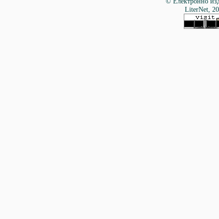
© Електронно изд
LiterNet, 2