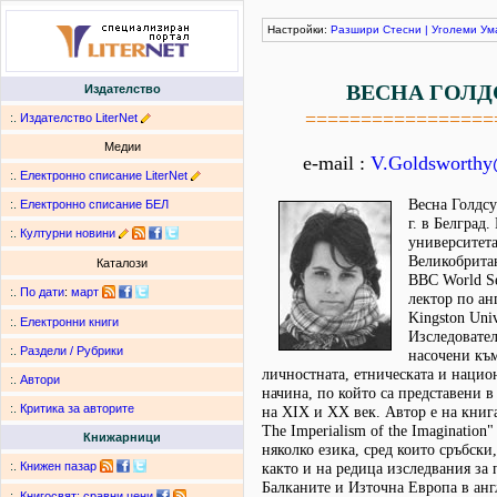
Настройки:
Разшири
Стесни
|
Уголеми
Ум
ВЕСНА ГОЛД
Издателство
=================
:.
Издателство LiterNet
Медии
e-mail :
V.Goldsworthy
:.
Електронно списание LiterNet
Весна Голдсу
:.
Електронно списание БЕЛ
г. в Белград.
:.
Културни новини
университет
Великобритан
Каталози
BBC World Se
:.
По дати
:
март
лектор по ан
Kingston Univ
:.
Електронни книги
Изследовател
:.
Раздели / Рубрики
насочени къ
личностната, етническата и нацио
:.
Автори
начина, по който са представени в
:.
Критика за авторите
на ХІХ и ХХ век. Автор е на книгат
The Imperialism of the Imagination"
Книжарници
няколко езика, сред които сръбски
:.
Книжен пазар
както и на редица изследвания за 
Балканите и Източна Европа в анг
:.
Книгосвят: сравни цени