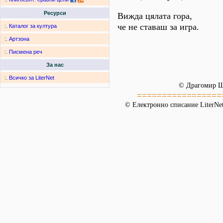
Ресурси
Вижда цялата гора,
че не ставаш за игра.
:.
Каталог за култура
:.
Артзона
:.
Писмена реч
За нас
:.
Всичко за LiterNet
© Драгомир 
=================
© Електронно списание LiterNet