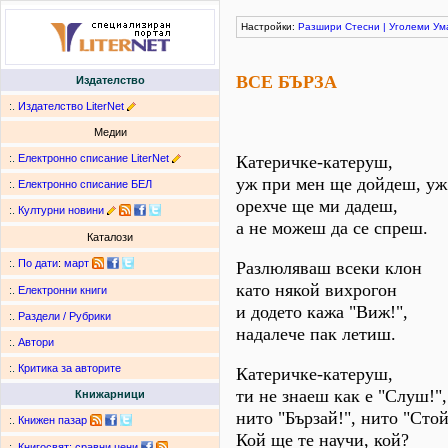
Настройки:
Разшири
Стесни
|
Уголеми
Ум
ВСЕ БЪРЗА
Издателство
:.
Издателство LiterNet
Медии
:.
Електронно списание LiterNet
Катеричке-катеруш,
уж при мен ще дойдеш, уж
:.
Електронно списание БЕЛ
орехче ще ми дадеш,
:.
Културни новини
а не можеш да се спреш.
Каталози
:.
По дати
:
март
Разлюляваш всеки клон
като някой вихрогон
:.
Електронни книги
и додето кажа "Виж!",
:.
Раздели / Рубрики
надалече пак летиш.
:.
Автори
:.
Критика за авторите
Катеричке-катеруш,
ти не знаеш как е "Слуш!",
Книжарници
нито "Бързай!", нито "Стой!
:.
Книжен пазар
Кой ще те научи, кой?
:.
Книгосвят: сравни цени