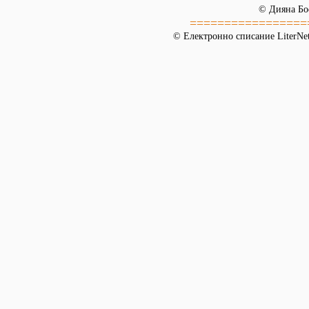
© Дияна Бо
=================
© Електронно списание LiterNet