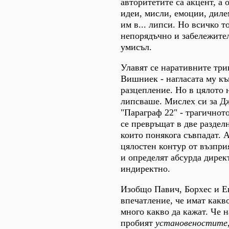
авторитетите са акцент, а 
идеи, мисли, емоции, дил
им в... липси. Но всичко т
непорядъчно и забележител
умисъл.
Улавят се наративните три
Вишниек - нагласата му к
разцепление. Но в цялото 
липсваше. Мислех си за Д
"Параграф 22" - трагичнот
се превръщат в две раздел
които понякога съвпадат. А
цялостен контур от възприя
и определят абсурда дирек
индиректно.
Изобщо Павич, Борхес и Е
впечатление, че имат какво
много какво да кажат. Че н
пробият
установеностите