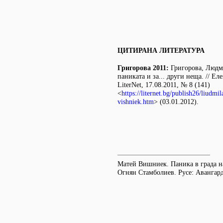
ЦИТИРАНА ЛИТЕРАТУРА
Григорова 2011:
Григорова, Людми
паниката и за... други неща. // Е
LiterNet, 17.08.2011, № 8 (141)
<
https://liternet.bg/publish26/liudmi
vishniek.htm
> (03.01.2012).
Матей Вишниек. Паника в града на
Огнян Стамболиев. Русе: Авангард