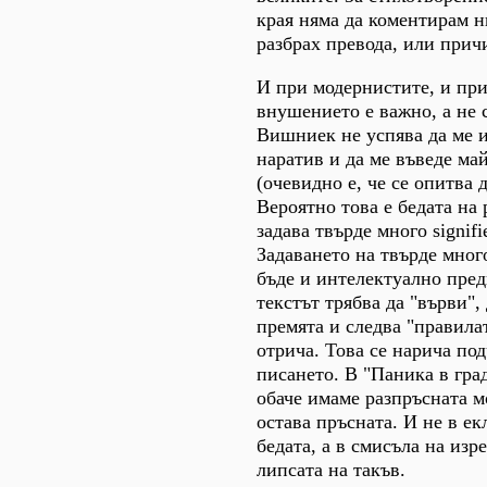
края няма да коментирам н
разбрах превода, или причи
И при модернистите, и пр
внушението е важно, а не 
Вишниек не успява да ме и
наратив и да ме въведе ма
(oчевидно е, че се опитва д
Вероятно това е бедата на
задава твърде много signifie
Задаването на твърде мног
бъде и интелектуално пред
текстът трябва да "върви", 
премята и следва "правилат
отрича. Това се нарича по
писането. В "Паника в гра
обаче имаме разпръсната м
остава пръсната. И не в ек
бедата, а в смисъла на изр
липсата на такъв.