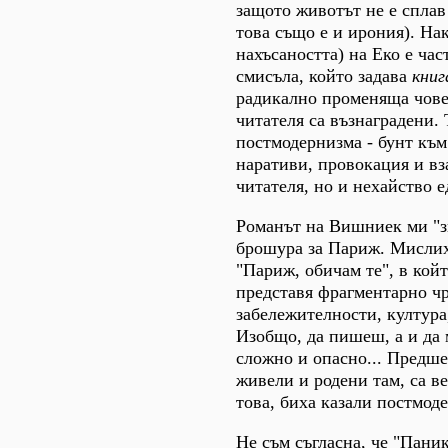
защото животът не е сплав
това също е и ирония). На
нахъсаността) на Еко е час
смисъла, който задава
кни
радикално променяща чове
читателя са възнаградени. 
постмодернизма - бунт къ
наративи, провокация и вз
читателя, но и нехайство 
Романът на Вишниек ми "з
брошура за Париж. Мислих
"Париж, обичам те", в кой
представя фрагментарно чр
забележителности, култура
Изобщо, да пишеш, а и да
сложно и опасно... Предш
живели и родени там, са в
това, биха казали постмод
Не съм съгласна, че "Паник