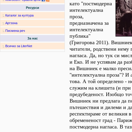
като "постмодерна
Ресурси
интелектуална
проза,
:.
Каталог за култура
предназначена за
:.
Артзона
интелектуална
:.
Писмена реч
публика"
За нас
(Григорова 2011). Вишниек
:.
Всичко за LiterNet
читатели, родствени нему 
нагласа. Да, но тук си мис
и Еко. И не успявам да ра
на Вишниек е малко преси
"интелектуална проза"? И а
това. А той определено - н
служим на клишета (и при 
предубеденост. Изобщо точ
Вишниек ни предлага да п
пътешествия и дилеми и да
респектираме от великия в
обремененост град - Париж
постмодерна нагласа. В таз