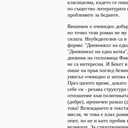
класицизма, където се пише
по същество литературата 
проблемите за бедните.
Вишниек е очевидно добър 
но точно този роман не му 
силата. Неубедителни са и
форми: "Дневникът на една
"Дневникът на една котка"
дневник на госпожица Фав
не са интересни. И Бекет 
пише на пръв поглед безинт
умисъл очевидно и затова 
През цялото време, докато 
себе си - рехава структура
отношение към политиката
(добре), ироничен разказ (д
това! Вглеждането в текста
мисля, че това е плах рома
опит, но не и като пробив 
великите. За стихотворени