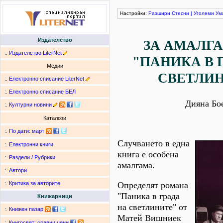
Настройки:
Разшири
Стесни
|
Уголеми
Ум
Издателство
ЗА АМАЛГА
:.
Издателство LiterNet
"ПАНИКА В 
Медии
СВЕТЛИ
:.
Електронно списание LiterNet
:.
Електронно списание БЕЛ
Дияна Бо
:.
Културни новини
Каталози
:.
По дати
:
март
Случването в една
:.
Електронни книги
книга е особена
:.
Раздели / Рубрики
амалгама.
:.
Автори
Определят романа
:.
Критика за авторите
"Паника в града
Книжарници
на светлините" от
:.
Книжен пазар
Матей Вишниек
:.
Книгосвят: сравни цени