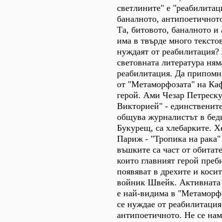
светлините" е "реабилитац
баналното, антипоетичното.
Та, битовото, баналното и
има в твърде много текстов
нуждаят от реабилитация?
световната литература ням
реабилитация. Да припомн
от "Метаморфозата" на Каф
герой. Ами Чезар Петреску
Викторией" - единствените
общува журналистът в бедн
Букурещ, са хлебарките. 
Париж - "Тропика на рака"
въшките са част от обитате
които главният герой преб
появяват в дрехите и коси
войник Швейк. Активната 
е най-видима в "Метаморфо
се нуждае от реабилитация
антипоетичното. Не се нам