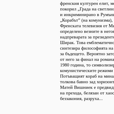
френския културен елит, мо
покорил „Града на светлин
и инкриминирано в Румън
„Корабът” (на комунизма),
Френската телевизия от М
определено везните в него
надпреварата за президент
Ширак. Това емблематичн
синтезира философията на 
за бъдещето. Вероятно зат
от него за финал на роман
1980 година, то символизи
комунистическите режими 
Потъващият кораб на мина
толкова бавно зад хоризонт
Матей Вишниек е предвид
на прехода, белязан от хао
беззакония, разруха...