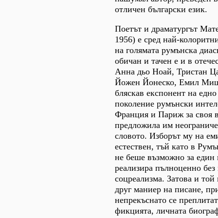
отличен български език.
Поетът и драматургът Мат
1956) е сред най-колоритн
на голямата румънска диас
обичан и тачен е и в отече
Анна дьо Ноай, Тристан Ц
Йожен Йонеско, Емил Миш
бляскав експонент на едно
поколение румънски интел
Франция и Париж за своя в
предложила им неограничен
словото. Изборът му на еми
естествен, тъй като в Румъ
не беше възможно за един 
реализира пълноценно без 
соцреализма. Затова и той 
друг маниер на писане, пр
непрекъснато се преплитат
фикцията, личната биограф