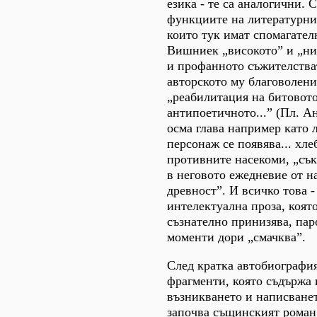
езика - те са аналогични. 
функциите на литературни
които тук имат спомагател
Вишниек „високото” и „ни
и профанното съжителстват
авторското му благоволени
„реабилитация на битовото
антипоетичното...” (Пл. Ан
осма глава например като 
персонаж се появява... хле
противните насекоми, „сък
в неговото ежедневие от н
древност”. И всичко това -
интелектуална проза, коят
съзнателно принизява, пар
моменти дори „смачква”.
След кратка автобиография
фрагменти, която съдържа 
възникването и написванет
започва същинският роман