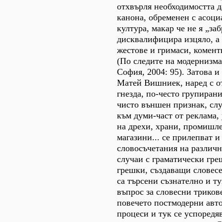
отхвърля необходимостта д
канона, обременен с асоци
култура, макар че не я „за
дисквалифицира изцяло, а 
жестове и гримаси, комен
(По следите на модернизма
София, 2004: 95). Затова и
Матей Вишниек, наред с о
гнезда, по-често групирани
чисто външен признак, сл
към думи-част от реклама,
на дрехи, храни, промишл
магазини... се прилепват и
словосъчетания на различн
случаи с граматически гре
грешки, създаващи словесе
са търсени съзнателно и т
въпрос за словесни триков
повечето постмодерни авт
процеси и тук се успоредя