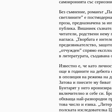
самоиронията със сериозни
Без съмнение, романът „Па
светлините” е постмодерн
проза, предназначена за и
публика. Вишниек съзнате
читатели, родствени нему 
нагласа. „Творбата е интел
предизвикателство, защото
„отчужден” спрямо експло
в литературата, създавана 
Известно е, че като личнос
още в годините на дебюта 
в опозиция на режима на д
Затова и пиесите му биват
Бунтарят у него иронизира
включително и себе си. Б
обхваща най-разнородни пр
това число и езика. „Лите
полската изследователка 