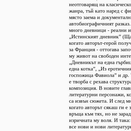
неотговарящ на класическо
жанра, тъй като наред с ф
място заема и документалн
автобиографичният разказ.
много дневници - реални 
„Истинският дневник” (Ща
когато авторът-герой полу
за Франция - оттогава зап
му живот на свободен инте
„Дневникът на една гърби
една котка”, „Из еротични
госпожица Фавиола” и др. 
е творба с рехава структур
композиция. В новите глав
литературни персонажи, к
са извън сюжета. И след м
когато авторът сякаш ги е 
връща към тях, но не зарад
изричната му воля. И так
все нови и нови литератур