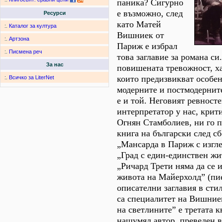
паника? Сигурно
е възможно, след
Ресурси
като Матей
:.
Каталог за култура
Вишниек от
:.
Артзона
Париж е избрал
:.
Писмена реч
това заглавие за романа с
За нас
повишената тревожност, ха
които предизвикват особен
:.
Всичко за LiterNet
модерните и постмодерните
е и той. Неговият ревност
интерпретатор у нас, крит
Огнян Стамболиев, ни го п
книга на български след с
„Мансарда в Париж с изгле
„Град с един-единствен жи
„Ричард Трети няма да се 
живота на Майерхолд” (пие
описателни заглавия в сти
са специалитет на Вишние
на светлините” е третата к
нашумял автор, преведен в