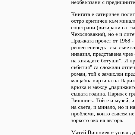
необвързани с предишните
Книгата е сатиричен поли
остро критичен към минал
соцстрани (визирани са гл
Чехословакия), но е и лите
Пражката пролет от 1968 -
решен епизодът със съветс
инвазия, представена чрез 
на хилядите ботуши”. И пр
събития” са сложили отпеч
роман, той е замислен пре
мащабна картина на Париж
връзка и между „парижкит
същата година. Париж е гр
Вишниек. Той е и музей, и
на света, и минало, но и н
проблеми, които съвсем не
зоркото око на автора.
Матей Вишниек е успял да