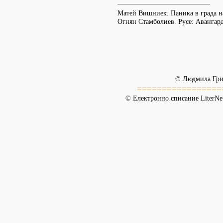
Матей Вишниек. Паника в града на
Огнян Стамболиев. Русе: Авангард
© Людмила Гри
=================
© Електронно списание LiterNet