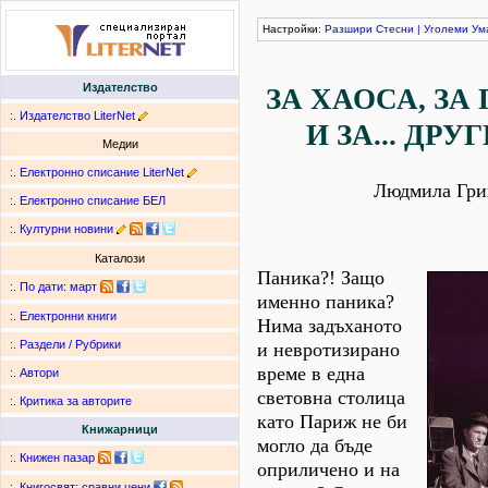
Настройки:
Разшири
Стесни
|
Уголеми
Ум
Издателство
ЗА ХАОСА, ЗА
:.
Издателство LiterNet
И ЗА... ДР
Медии
:.
Електронно списание LiterNet
Людмила Гри
:.
Електронно списание БЕЛ
:.
Културни новини
Каталози
Паника?! Защо
:.
По дати
:
март
именно паника?
:.
Електронни книги
Нима задъханото
:.
Раздели / Рубрики
и невротизирано
време в една
:.
Автори
световна столица
:.
Критика за авторите
като Париж не би
Книжарници
могло да бъде
:.
Книжен пазар
оприличено и на
:.
Книгосвят: сравни цени